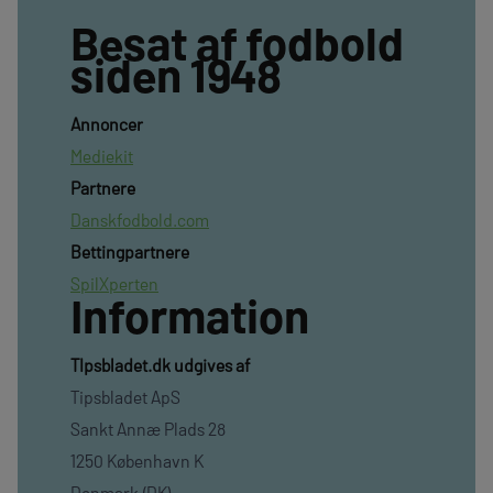
Besat af fodbold
siden 1948
Annoncer
Mediekit
Partnere
Danskfodbold.com
Bettingpartnere
SpilXperten
Information
TIpsbladet.dk udgives af
Tipsbladet ApS
Sankt Annæ Plads 28
1250 København K
Denmark (DK)