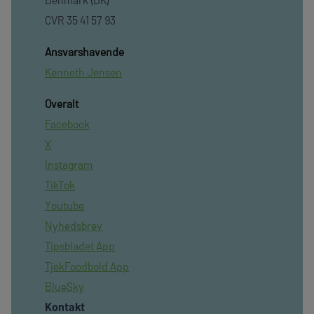
CVR 35 41 57 93
Ansvarshavende
Kenneth Jensen
Overalt
Facebook
X
Instagram
TikTok
Youtube
Nyhedsbrev
Tipsbladet App
TjekFoodbold App
BlueSky
Kontakt