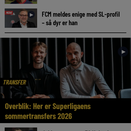
FCM meldes enige med SL-profil
MEDIE
►
– så dyr er han
►
TRANSFER
Overblik: Her er Superligaens
sommertransfers 2026