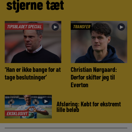
stjerne tæt
TIPSBLADET SPECIAL
TRANSFER
►
►
‘Han er ikke bange for at
Christian Nørgaard:
tage beslutninger’
Derfor skifter jeg til
Everton
►
Afsløring: Købt for ekstremt
lille beløb
EKSKLUSIVT