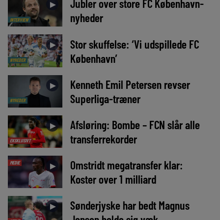
Jubler over store FC København-
►
nyheder
INTERVIEW
Stor skuffelse: ‘Vi udspillede FC
►
København’
NYHEDER
Kenneth Emil Petersen revser
►
Superliga-træner
NYHEDER
Afsløring: Bombe – FCN slår alle
►
transferrekorder
EKSKLUSIVT
Omstridt megatransfer klar:
MEDIE
►
Koster over 1 milliard
Sønderjyske har bedt Magnus
►
Jensen holde sig væk