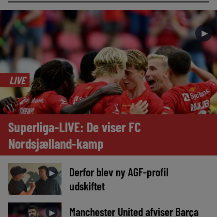
►
LIVE
Superliga-LIVE: De viser FC
Nordsjælland-kamp
Derfor blev ny AGF-profil
►
udskiftet
Manchester United afviser Barça
►