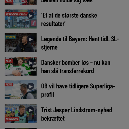
MEDIE
‘Et af de største danske
TIPSBLADET SPECIAL
►
resultater’
Legende til Bayern: Hent tidl. SL-
NYHEDER
►
stjerne
Dansker bomber løs – nu kan
MEDIE
►
han slå transferrekord
OB vil have tidligere Superliga-
MEDIE
►
profil
Trist Jesper Lindstrøm-nyhed
►
bekræftet
EKSKLUSIVT