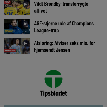
Vildt Brøndby-transferrygte
MEDIE
►
aflivet
AGF-stjerne ude af Champions
►
League-trup
NYHEDER
Afsløring: Afviser seks mio. for
►
hjemsendt Jensen
EKSKLUSIVT