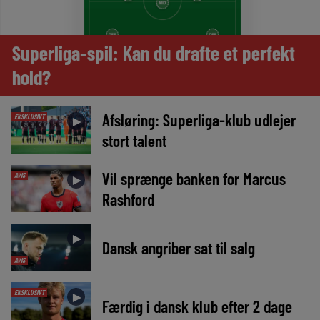
Superliga-spil: Kan du drafte et perfekt
hold?
Afsløring: Superliga-klub udlejer
EKSKLUSIVT
►
stort talent
Vil sprænge banken for Marcus
AVIS
►
Rashford
►
Dansk angriber sat til salg
AVIS
EKSKLUSIVT
►
Færdig i dansk klub efter 2 dage