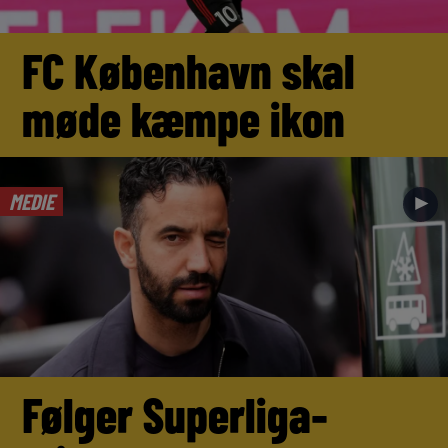
FC København skal
møde kæmpe ikon
MEDIE
►
Følger Superliga-