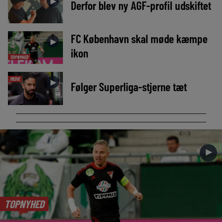
►
Derfor blev ny AGF-profil udskiftet
FC København skal møde kæmpe
►
ikon
TOPNYHED
MEDIE
►
Følger Superliga-stjerne tæt
►
TOPNYHED