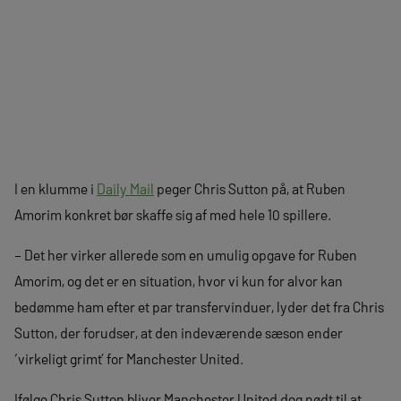
I en klumme i
Daily Mail
peger Chris Sutton på, at Ruben
Amorim konkret bør skaffe sig af med hele 10 spillere.
– Det her virker allerede som en umulig opgave for Ruben
Amorim, og det er en situation, hvor vi kun for alvor kan
bedømme ham efter et par transfervinduer, lyder det fra Chris
Sutton, der forudser, at den indeværende sæson ender
‘virkeligt grimt’ for Manchester United.
Ifølge Chris Sutton bliver Manchester United dog nødt til at