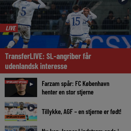
LIVE
TransferLIVE: SL-angriber får
udenlandsk interesse
Farzam spår: FC København
TIPSBLADET SPECIAL
►
henter en stor stjerne
►
Tillykke, AGF – en stjerne er født!
TIPSBLADETS DOM