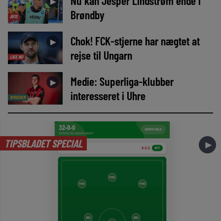
Nu kan Jesper Lindstrøm ende i
►
Brøndby
AVIS
Chok! FCK-stjerne har nægtet at
►
rejse til Ungarn
LIGE NU
Medie: Superliga-klubber
►
interesseret i Uhre
NYHEDER
TIPSBLADET SPECIAL
►