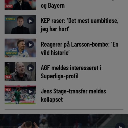
og Bayern
MEDIE
KEP raser: ‘Det mest uambitiøse,
NYHEDER
►
jeg har hørt’
Reagerer på Larsson-bombe: ‘En
►
vild historie’
INTERVIEW
AGF meldes interesseret i
►
Superliga-profil
AVIS
Jens Stage-transfer meldes
AVIS
►
kollapset
►