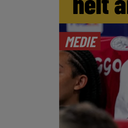
helt 
MEDIE