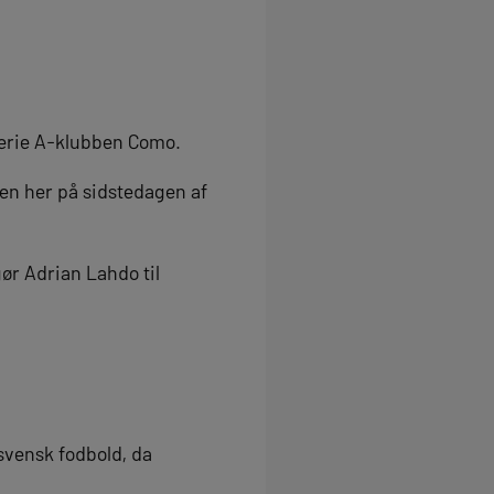
erie A-klubben Como.
en her på sidstedagen af
gør Adrian Lahdo til
 svensk fodbold, da