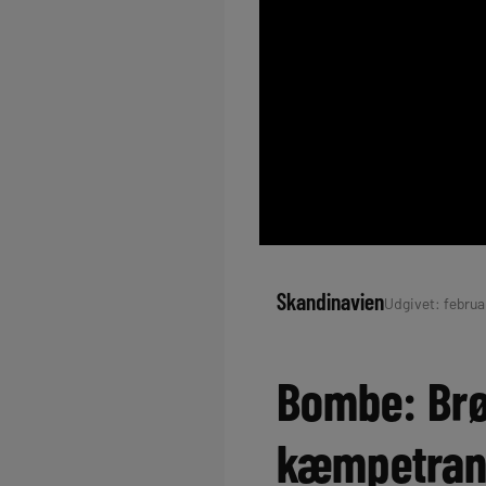
Skandinavien
Udgivet: februar
Bombe: Brøn
kæmpetran