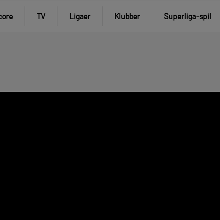
core
TV
Ligaer
Klubber
Superliga-spil