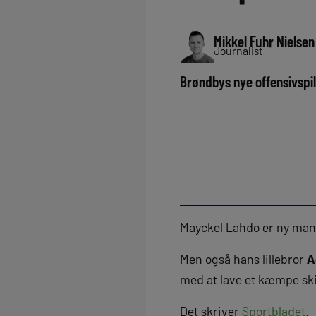
Mikkel Fuhr Nielsen
Journalist
Brøndbys nye offensivspil
Mayckel Lahdo er ny mand
Men også hans lillebror
A
med at lave et kæmpe ski
Det skriver
Sportbladet
.