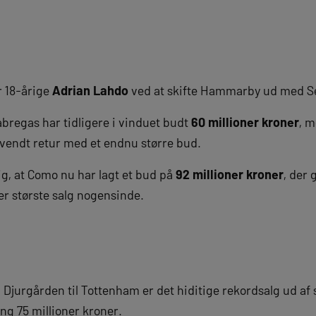
r 18-årige
Adrian Lahdo
ved at skifte Hammarby ud med S
abregas har tidligere i vinduet budt
60 millioner kroner
, m
vendt retur med et endnu større bud.
g, at Como nu har lagt et bud på
92 millioner kroner
, der 
r største salg nogensinde.
a Djurgården til Tottenham er det hiditige rekordsalg ud af
ng 75 millioner kroner.