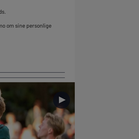
ds.
omo om sine personlige
►