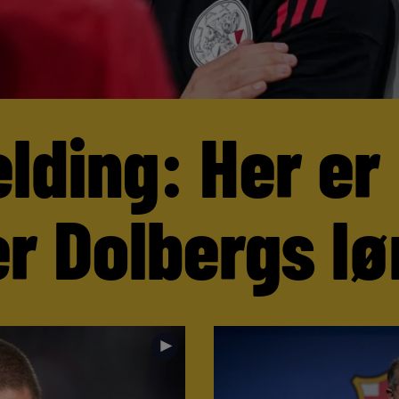
lding: Her er
r Dolbergs lø
►