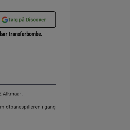
følg på Discover
gulær transferbombe.
AZ Alkmaar.
r midtbanespilleren i gang