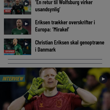
‘En retur til Wolfsburg virker
►
usandsynlig’
MEDIE
Eriksen trækker overskrifter i
►
Europa: ‘Mirakel’
Christian Eriksen skal genoptræne
►
i Danmark
TOPNYHED
INTERVIEW
►