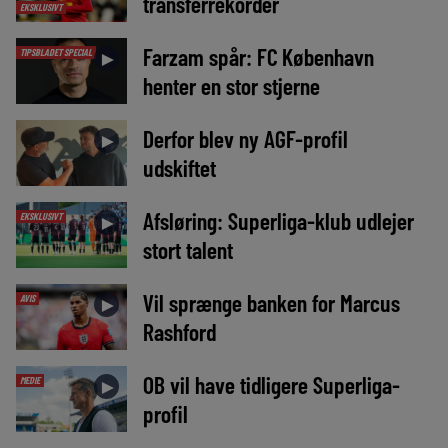
transferrekorder
EKSKLUSIVT
Farzam spår: FC København
TIPSBLADET SPECIAL
►
henter en stor stjerne
Derfor blev ny AGF-profil
►
udskiftet
Afsløring: Superliga-klub udlejer
EKSKLUSIVT
►
stort talent
Vil sprænge banken for Marcus
AVIS
►
Rashford
OB vil have tidligere Superliga-
MEDIE
►
profil