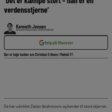
‘Det er kæmpe stort – han er en
verdensstjerne’
Kenneth Jensen
Ansvarshavende chefredaktør
følg på Discover
Der er høje tanker om Christian Eriksen i Malmö FF.
De har udviklet Zlatan Ibrahimovic og kender til store stjerner,