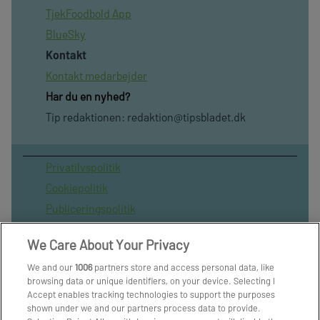
TjekFoodbold App
BlueSky
Kontakt
Kontakt medarbejder
Har du en nyhed?
Tip redaktionen:
redaktion@tipsbladet.dk
Privatilvspolitik
Cookiepolitik
Publiceringspolitik
Vilkår for brug af sitet
We Care About Your Privacy
Spil ansvarligt
We and our
1006
partners store and access personal data, like
Administrer samtykke
browsing data or unique identifiers, on your device. Selecting I
Arkiv
Accept enables tracking technologies to support the purposes
shown under we and our partners process data to provide.
Om os