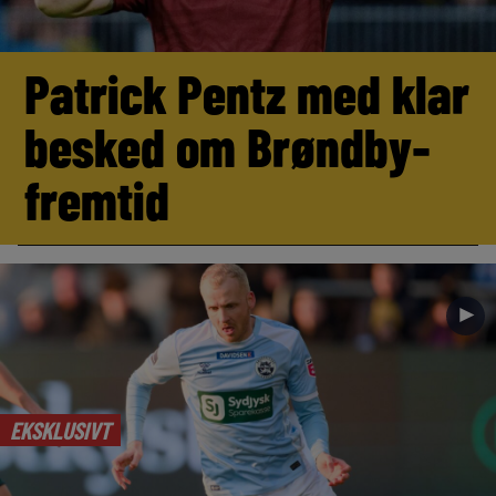
Patrick Pentz med klar
besked om Brøndby-
fremtid
►
EKSKLUSIVT