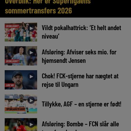
Overblik: Her er Superligaens
sommertransfers 2026
Vildt pokalhattrick: ‘Et helt andet
EKSKLUSIVT
►
niveau’
Afsløring: Afviser seks mio. for
►
hjemsendt Jensen
EKSKLUSIVT
Chok! FCK-stjerne har nægtet at
►
rejse til Ungarn
LIGE NU
►
Tillykke, AGF – en stjerne er født!
TIPSBLADETS DOM
Afsløring: Bombe – FCN slår alle
►