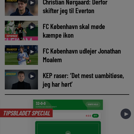
Christian Nørgaard: Derfor
TRANSFER
►
skifter jeg til Everton
FC København skal møde
►
kæmpe ikon
TOPNYHED
FC København udlejer Jonathan
TRANSFER
►
Moalem
KEP raser: ‘Det mest uambitiøse,
NYHEDER
►
jeg har hørt’
TIPSBLADET SPECIAL
►