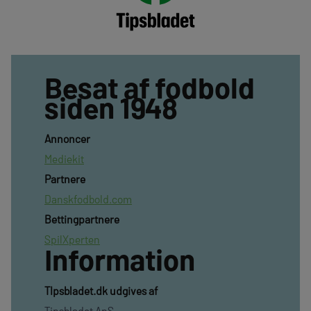
Besat af fodbold
siden 1948
Annoncer
Mediekit
Partnere
Danskfodbold.com
Bettingpartnere
SpilXperten
Information
TIpsbladet.dk udgives af
Tipsbladet ApS