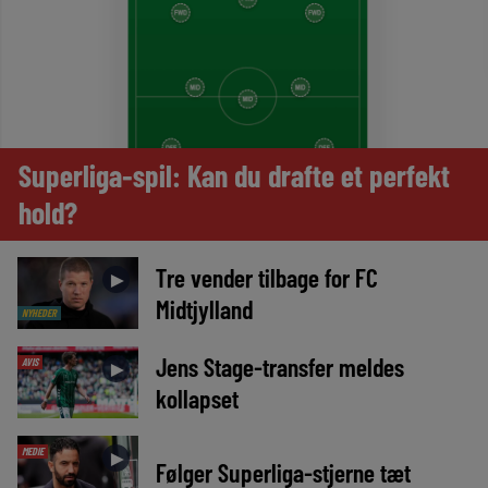
Superliga-spil: Kan du drafte et perfekt
hold?
Tre vender tilbage for FC
►
Midtjylland
NYHEDER
Jens Stage-transfer meldes
AVIS
►
kollapset
MEDIE
►
Følger Superliga-stjerne tæt