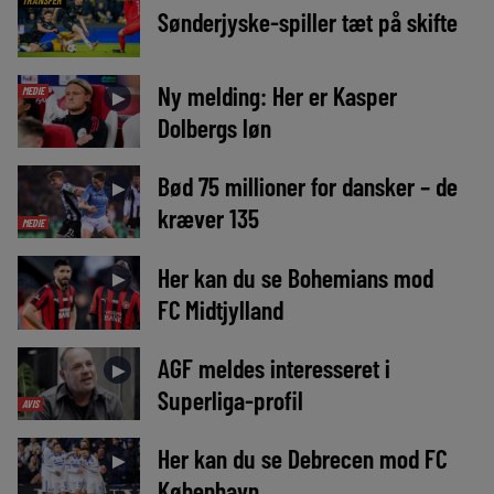
TRANSFER
Sønderjyske-spiller tæt på skifte
Ny melding: Her er Kasper
MEDIE
►
Dolbergs løn
Bød 75 millioner for dansker – de
►
kræver 135
MEDIE
Her kan du se Bohemians mod
►
FC Midtjylland
AGF meldes interesseret i
►
Superliga-profil
AVIS
Her kan du se Debrecen mod FC
►
København