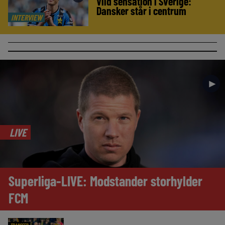
Vild sensation i Sverige:
Dansker står i centrum
INTERVIEW
►
LIVE
Superliga-LIVE: Modstander storhylder
FCM