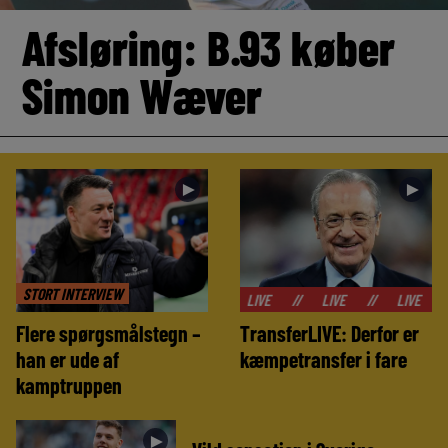
Afsløring: B.93 køber
Simon Wæver
►
►
STORT INTERVIEW
//
LIVE
//
LIVE
//
LIVE
//
LIVE
//
LIVE
Flere spørgsmålstegn –
TransferLIVE: Derfor er
han er ude af
kæmpetransfer i fare
kamptruppen
►