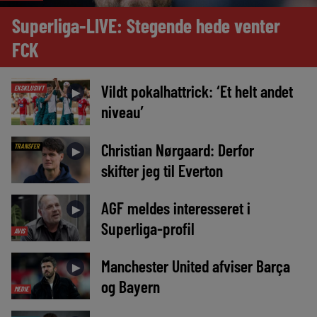
Superliga-LIVE: Stegende hede venter
FCK
Vildt pokalhattrick: ‘Et helt andet
EKSKLUSIVT
►
niveau’
Christian Nørgaard: Derfor
TRANSFER
►
skifter jeg til Everton
AGF meldes interesseret i
►
Superliga-profil
AVIS
Manchester United afviser Barça
►
og Bayern
MEDIE