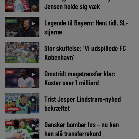
Jensen holde sig væk
MEDIE
Legende til Bayern: Hent tidl. SL-
NYHEDER
►
stjerne
Stor skuffelse: ‘Vi udspillede FC
►
København’
NYHEDER
Omstridt megatransfer klar:
MEDIE
►
Koster over 1 milliard
Trist Jesper Lindstrøm-nyhed
►
bekræftet
EKSKLUSIVT
Dansker bomber løs – nu kan
MEDIE
►
han slå transferrekord