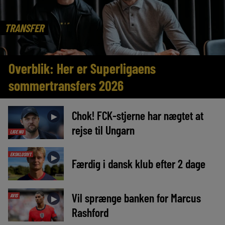
TRANSFER
Overblik: Her er Superligaens
sommertransfers 2026
Chok! FCK-stjerne har nægtet at
►
rejse til Ungarn
LIGE NU
EKSKLUSIVT
►
Færdig i dansk klub efter 2 dage
Vil sprænge banken for Marcus
AVIS
►
Rashford