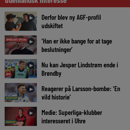
Derfor blev ny AGF-profil
►
udskiftet
‘Han er ikke bange for at tage
TIPSBLADET SPECIAL
►
beslutninger’
Nu kan Jesper Lindstrøm ende i
►
Brøndby
AVIS
Reagerer på Larsson-bombe: ‘En
►
vild historie’
INTERVIEW
Medie: Superliga-klubber
►
interesseret i Uhre
NYHEDER