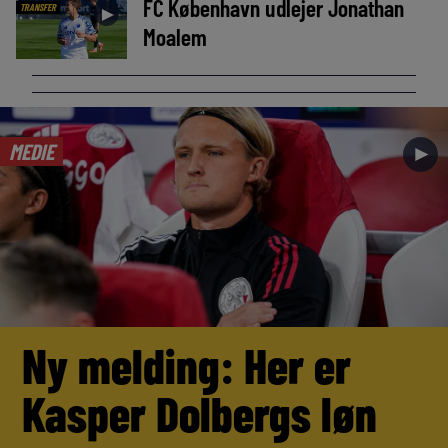
FC København udlejer Jonathan
TRANSFER
►
Moalem
MEDIE
►
Ny melding: Her er
Kasper Dolbergs løn