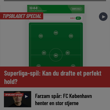
TIPSBLADET SPECIAL
►
Superliga-spil: Kan du drafte et perfekt
hold?
Farzam spår: FC København
TIPSBLADET SPECIAL
►
henter en stor stjerne