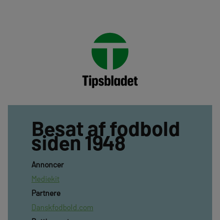
Besat af fodbold
siden 1948
Annoncer
Mediekit
Partnere
Danskfodbold.com