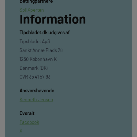
Bettingpartnere
SpilXperten
Information
TIpsbladet.dk udgives af
Tipsbladet ApS
Sankt Annæ Plads 28
1250 København K
Denmark (DK)
CVR 35 41 57 93
Ansvarshavende
Kenneth Jensen
Overalt
Facebook
X