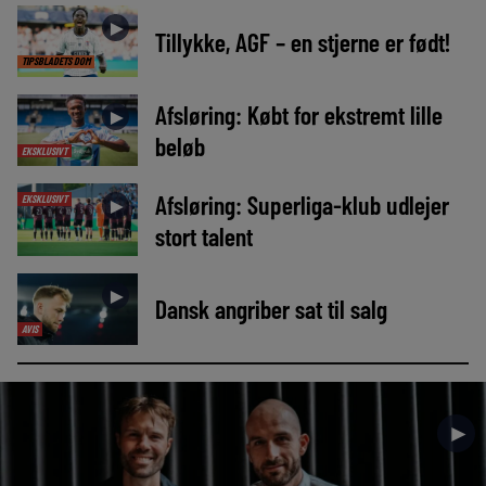
►
Tillykke, AGF – en stjerne er født!
TIPSBLADETS DOM
Afsløring: Købt for ekstremt lille
►
beløb
EKSKLUSIVT
Afsløring: Superliga-klub udlejer
EKSKLUSIVT
►
stort talent
►
Dansk angriber sat til salg
AVIS
►