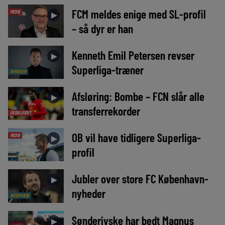
FCM meldes enige med SL-profil
MEDIE
►
– så dyr er han
Kenneth Emil Petersen revser
►
Superliga-træner
NYHEDER
Afsløring: Bombe – FCN slår alle
►
transferrekorder
EKSKLUSIVT
OB vil have tidligere Superliga-
MEDIE
►
profil
Jubler over store FC København-
►
nyheder
INTERVIEW
Sønderjyske har bedt Magnus
►