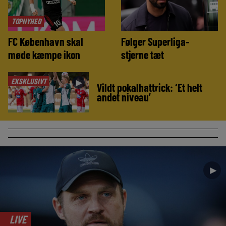
TOPNYHED
FC København skal
Følger Superliga-
møde kæmpe ikon
stjerne tæt
EKSKLUSIVT
►
Vildt pokalhattrick: ‘Et helt
andet niveau’
►
LIVE