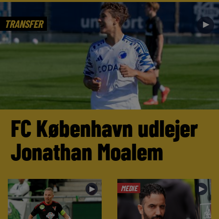
TRANSFER
►
FC København udlejer
Jonathan Moalem
MEDIE
►
►