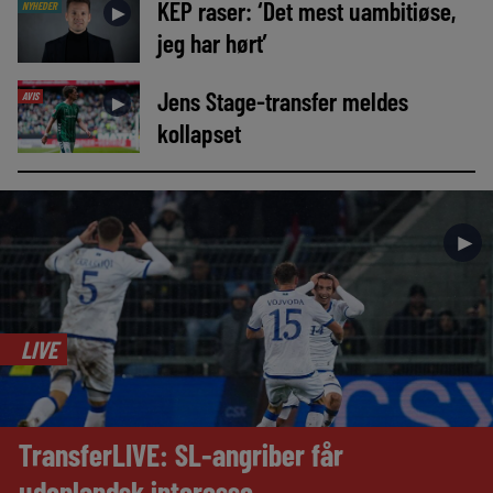
KEP raser: ‘Det mest uambitiøse,
NYHEDER
►
jeg har hørt’
Jens Stage-transfer meldes
AVIS
►
kollapset
►
LIVE
TransferLIVE: SL-angriber får
udenlandsk interesse