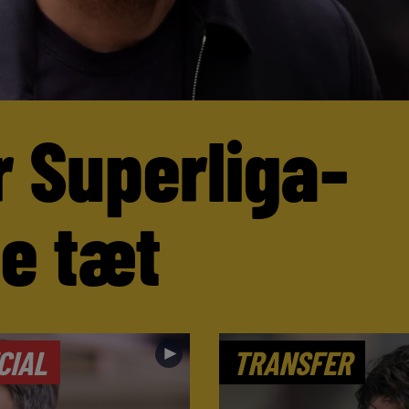
r Superliga-
ne tæt
►
CIAL
TRANSFER