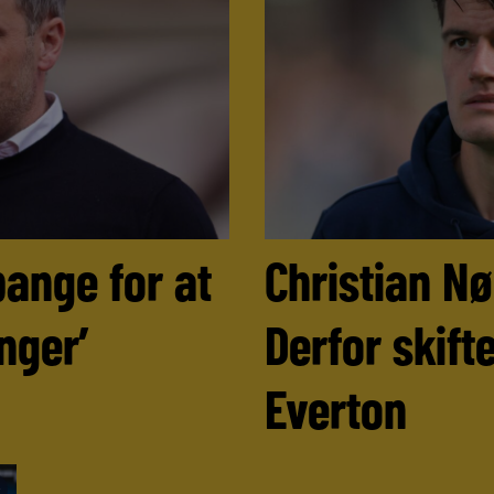
bange for at
Christian N
nger’
Derfor skifte
Everton
►