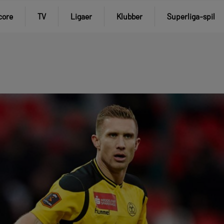
core
TV
Ligaer
Klubber
Superliga-spil