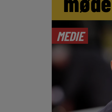
møde
MEDIE