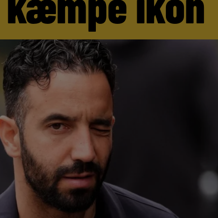
 kæmpe ikon