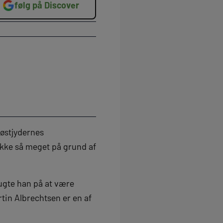
følg på Discover
 østjydernes
ikke så meget på grund af
rugte han på at være
rtin Albrechtsen er en af