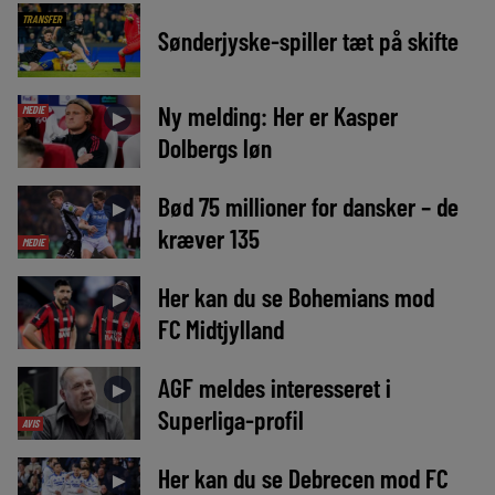
TRANSFER
Sønderjyske-spiller tæt på skifte
Ny melding: Her er Kasper
MEDIE
►
Dolbergs løn
Bød 75 millioner for dansker – de
►
kræver 135
MEDIE
Her kan du se Bohemians mod
►
FC Midtjylland
AGF meldes interesseret i
►
Superliga-profil
AVIS
Her kan du se Debrecen mod FC
►