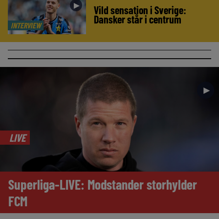
►
Vild sensation i Sverige:
Dansker står i centrum
INTERVIEW
►
LIVE
Superliga-LIVE: Modstander storhylder
FCM