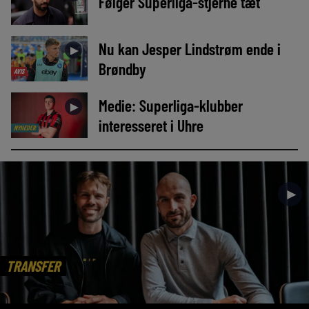
Følger Superliga-stjerne tæt
Nu kan Jesper Lindstrøm ende i
►
Brøndby
AVIS
Medie: Superliga-klubber
►
interesseret i Uhre
NYHEDER
►
TRANSFER