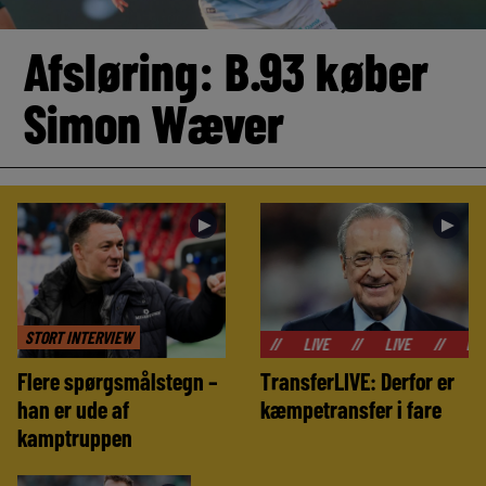
Afsløring: B.93 køber
Simon Wæver
►
►
STORT INTERVIEW
//
LIVE
//
LIVE
//
LIVE
//
Flere spørgsmålstegn –
TransferLIVE: Derfor er
han er ude af
kæmpetransfer i fare
kamptruppen