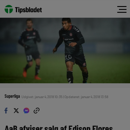
Superliga
Udgivet: januar 4, 2018 10:35 | Opdateret: januar 4, 2018 13:58
AaB afviser salg af Edison Flores