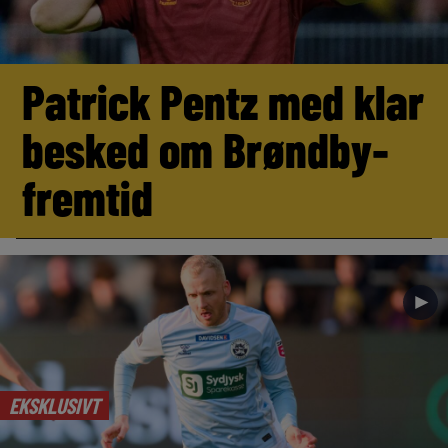
Patrick Pentz med klar
besked om Brøndby-
fremtid
►
EKSKLUSIVT