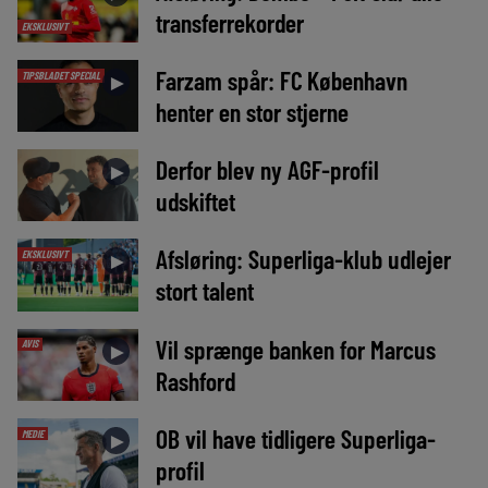
transferrekorder
EKSKLUSIVT
Farzam spår: FC København
TIPSBLADET SPECIAL
►
henter en stor stjerne
Derfor blev ny AGF-profil
►
udskiftet
Afsløring: Superliga-klub udlejer
EKSKLUSIVT
►
stort talent
Vil sprænge banken for Marcus
AVIS
►
Rashford
OB vil have tidligere Superliga-
MEDIE
►
profil