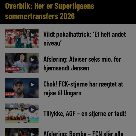
Overblik: Her er Superligaens
sommertransfers 2026
Vildt pokalhattrick: ‘Et helt andet
EKSKLUSIVT
►
niveau’
Afsløring: Afviser seks mio. for
►
hjemsendt Jensen
EKSKLUSIVT
Chok! FCK-stjerne har nægtet at
►
rejse til Ungarn
LIGE NU
►
Tillykke, AGF – en stjerne er født!
TIPSBLADETS DOM
Afsløring: Bombe – FCN slår alle
►