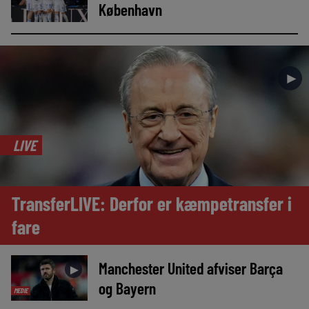
København
►
LIVE
TransferLIVE: Derfor er kæmpetransfer i
fare
Manchester United afviser Barça
►
og Bayern
MEDIE