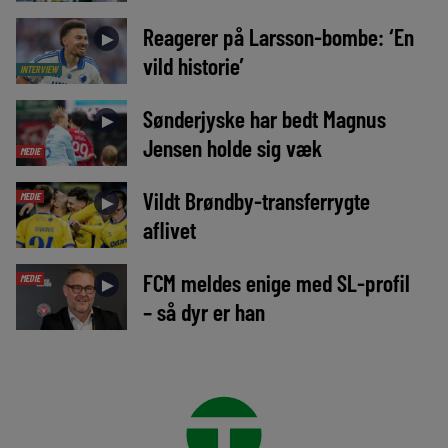
Reagerer på Larsson-bombe: ‘En
►
vild historie’
INTERVIEW
Sønderjyske har bedt Magnus
►
Jensen holde sig væk
MEDIE
Vildt Brøndby-transferrygte
MEDIE
►
aflivet
FCM meldes enige med SL-profil
MEDIE
►
– så dyr er han