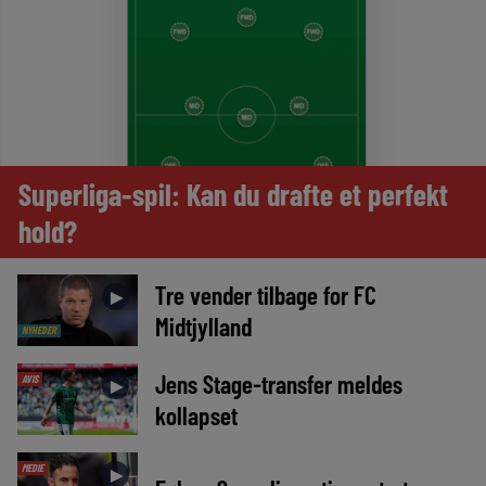
Superliga-spil: Kan du drafte et perfekt
hold?
Tre vender tilbage for FC
►
Midtjylland
NYHEDER
Jens Stage-transfer meldes
AVIS
►
kollapset
MEDIE
►