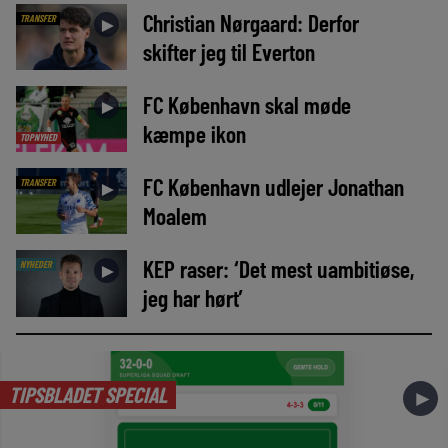
Christian Nørgaard: Derfor
TRANSFER
►
skifter jeg til Everton
FC København skal møde
►
kæmpe ikon
TOPNYHED
FC København udlejer Jonathan
TRANSFER
►
Moalem
KEP raser: ‘Det mest uambitiøse,
NYHEDER
►
jeg har hørt’
TIPSBLADET SPECIAL
►