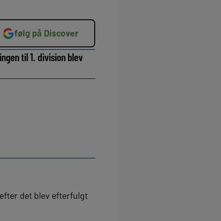
følg på Discover
en til 1. division blev
efter det blev efterfulgt