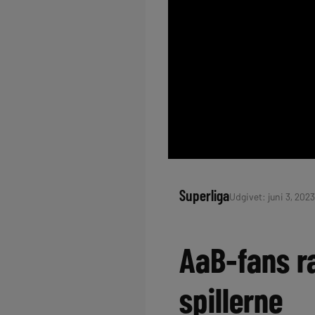
Superliga
Udgivet: juni 3, 2023
AaB-fans r
spillerne