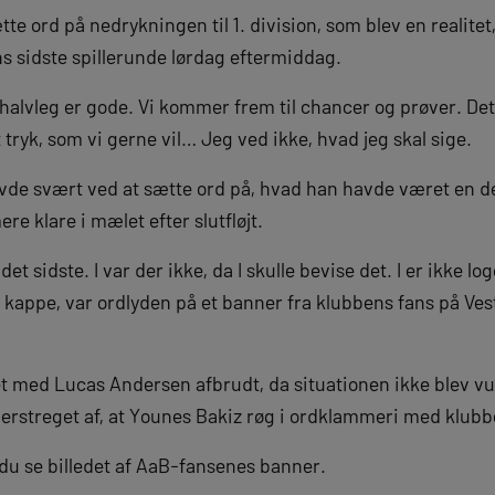
te ord på nedrykningen til 1. division, som blev en realitet,
ns sidste spillerunde lørdag eftermiddag.
e halvleg er gode. Vi kommer frem til chancer og prøver. Det
 tryk, som vi gerne vil… Jeg ved ikke, hvad jeg skal sige.
e svært ved at sætte ord på, hvad han havde været en del 
e klare i mælet efter slutfløjt.
det sidste. I var der ikke, da I skulle bevise det. I er ikke l
 kappe, var ordlyden på et banner fra klubbens fans på Ves
et med Lucas Andersen afbrudt, da situationen ikke blev vu
derstreget af, at Younes Bakiz røg i ordklammeri med klubb
 du se billedet af AaB-fansenes banner.