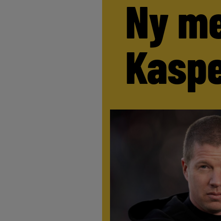
Ny me
Kaspe