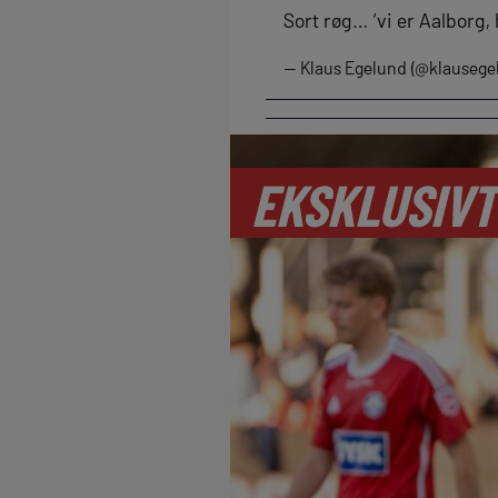
Sort røg… ‘vi er Aalborg,
— Klaus Egelund (@klausege
EKSKLUSIVT