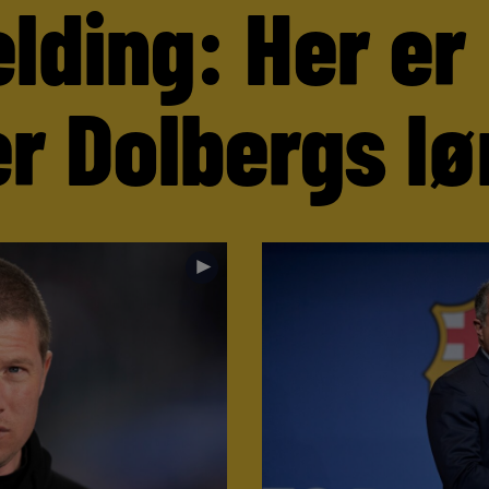
lding: Her er
r Dolbergs lø
►