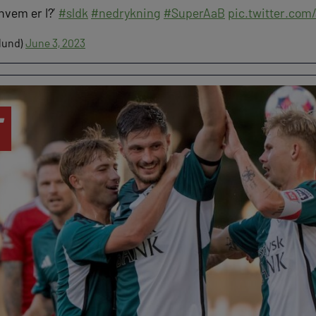
 hvem er I?’
#sldk
#nedrykning
#SuperAaB
pic.twitter.co
lund)
June 3, 2023