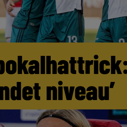
pokalhattrick:
andet niveau’