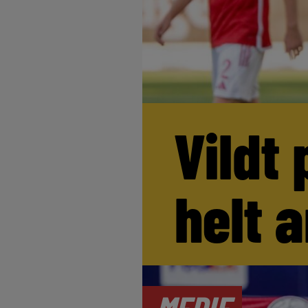
Vildt 
helt 