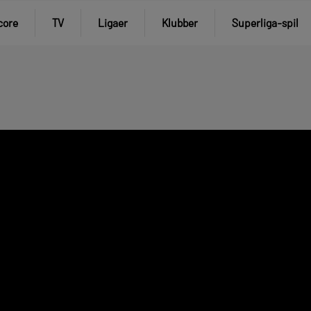
core
TV
Ligaer
Klubber
Superliga-spil