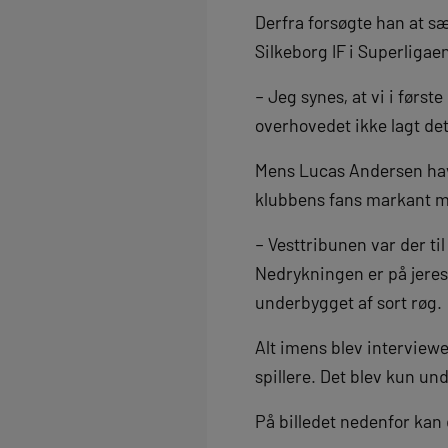
Derfra forsøgte han at sæt
Silkeborg IF i Superligae
– Jeg synes, at vi i først
overhovedet ikke lagt det
Mens Lucas Andersen havd
klubbens fans markant mer
– Vesttribunen var der til 
Nedrykningen er på jeres
underbygget af sort røg.
Alt imens blev interview
spillere. Det blev kun un
På billedet nedenfor kan