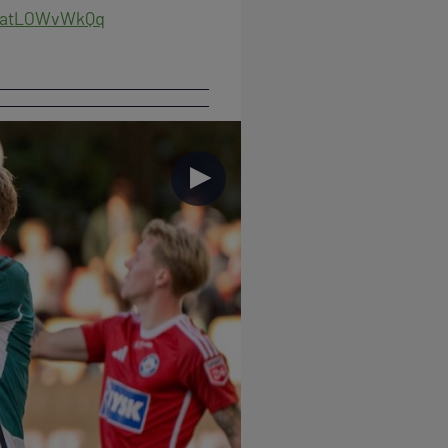
m/atLOWvWkQq
►