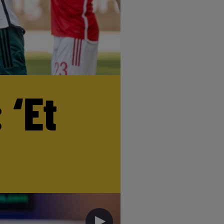
 ‘Et
►