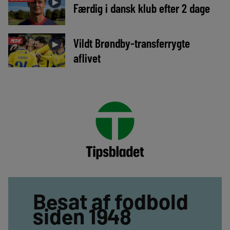
►
Færdig i dansk klub efter 2 dage
Vildt Brøndby-transferrygte
MEDIE
►
aflivet
Besat af fodbold
siden 1948