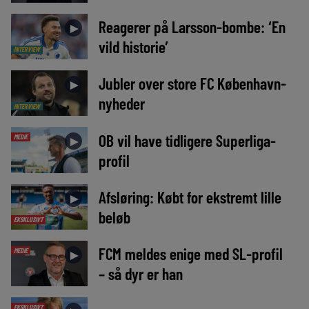
Reagerer på Larsson-bombe: ‘En
►
vild historie’
INTERVIEW
Jubler over store FC København-
►
nyheder
INTERVIEW
OB vil have tidligere Superliga-
MEDIE
►
profil
Afsløring: Købt for ekstremt lille
►
beløb
EKSKLUSIVT
FCM meldes enige med SL-profil
MEDIE
►
– så dyr er han
EKSKLUSIVT