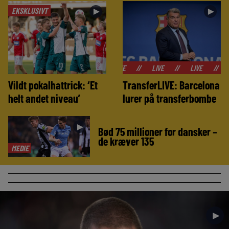
EKSKLUSIVT
►
►
//
LIVE
//
LIVE
//
LIVE
//
Vildt pokalhattrick: ‘Et
TransferLIVE: Barcelona
helt andet niveau’
lurer på transferbombe
►
Bød 75 millioner for dansker –
de kræver 135
MEDIE
►