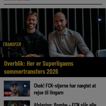
►
TRANSFER
Overblik: Her er Superligaens
sommertransfers 2026
Chok! FCK-stjerne har nægtet at
►
rejse til Ungarn
LIGE NU
Afsløring: Bombe – FCN slår alle
►