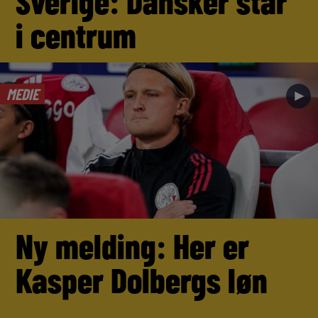
Sverige: Dansker står
i centrum
MEDIE
►
Ny melding: Her er
Kasper Dolbergs løn