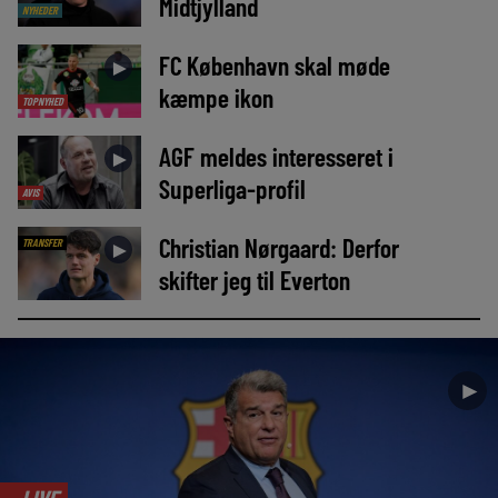
Midtjylland
NYHEDER
FC København skal møde
►
kæmpe ikon
TOPNYHED
AGF meldes interesseret i
►
Superliga-profil
AVIS
Christian Nørgaard: Derfor
TRANSFER
►
skifter jeg til Everton
►
LIVE