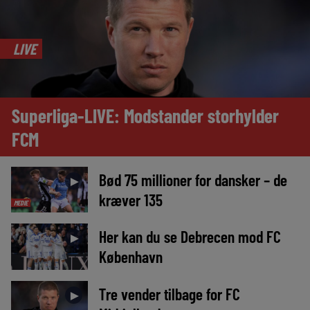
LIVE
Superliga-LIVE: Modstander storhylder
FCM
Bød 75 millioner for dansker – de
►
kræver 135
MEDIE
Her kan du se Debrecen mod FC
►
København
Tre vender tilbage for FC
►