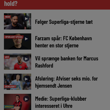
hold?
MEDIE
►
Følger Superliga-stjerne tæt
Farzam spår: FC København
TIPSBLADET SPECIAL
►
henter en stor stjerne
Vil sprænge banken for Marcus
AVIS
►
Rashford
Afsløring: Afviser seks mio. for
►
hjemsendt Jensen
EKSKLUSIVT
Medie: Superliga-klubber
►
interesseret i Uhre
NYHEDER