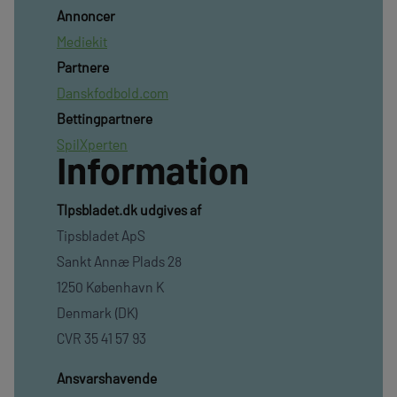
Annoncer
Mediekit
Partnere
Danskfodbold.com
Bettingpartnere
SpilXperten
Information
TIpsbladet.dk udgives af
Tipsbladet ApS
Sankt Annæ Plads 28
1250 København K
Denmark (DK)
CVR 35 41 57 93
Ansvarshavende