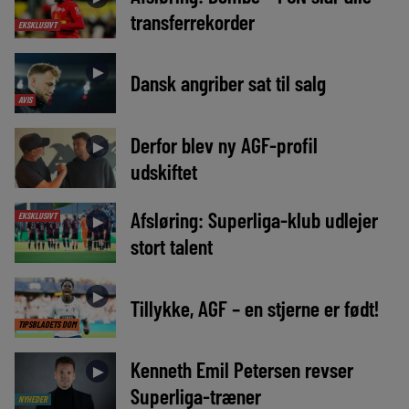
transferrekorder
EKSKLUSIVT
►
Dansk angriber sat til salg
AVIS
Derfor blev ny AGF-profil
►
udskiftet
Afsløring: Superliga-klub udlejer
EKSKLUSIVT
►
stort talent
►
Tillykke, AGF – en stjerne er født!
TIPSBLADETS DOM
Kenneth Emil Petersen revser
►
Superliga-træner
NYHEDER