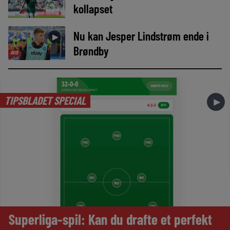
kollapset
Nu kan Jesper Lindstrøm ende i
►
Brøndby
AVIS
TIPSBLADET SPECIAL
►
Superliga-spil: Kan du drafte et perfekt