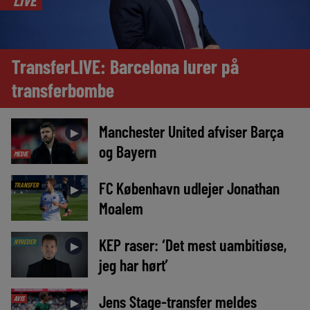
TransferLIVE: Barcelona lurer på
transferbombe
Manchester United afviser Barça
►
og Bayern
MEDIE
FC København udlejer Jonathan
TRANSFER
►
Moalem
KEP raser: ‘Det mest uambitiøse,
NYHEDER
►
jeg har hørt’
Jens Stage-transfer meldes
AVIS
►