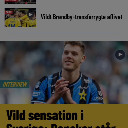
MEDIE
►
Vildt Brøndby-transferrygte aflivet
►
INTERVIEW
Vild sensation i