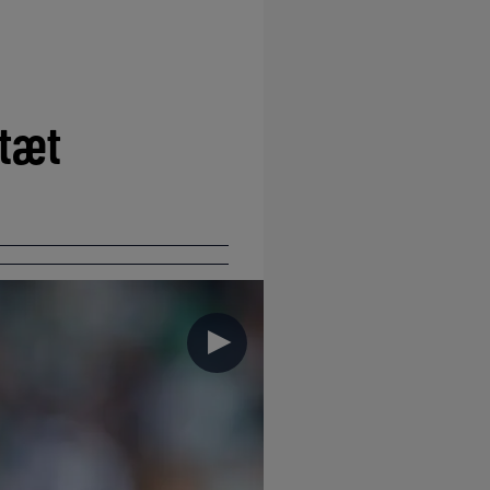
 tæt
►