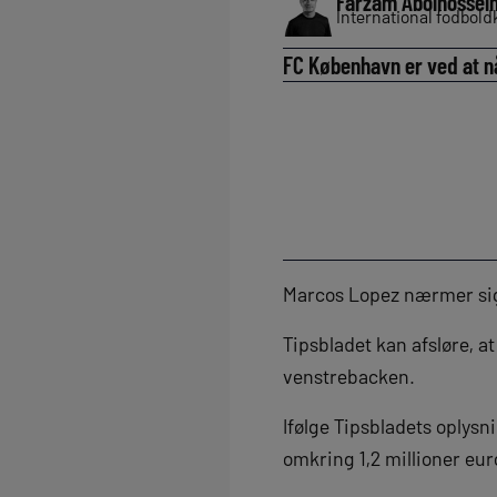
Farzam Abolhossein
International fodbol
FC København er ved at nå
Marcos Lopez nærmer sig
Tipsbladet kan afsløre, 
venstrebacken.
Ifølge Tipsbladets oplys
omkring 1,2 millioner eur