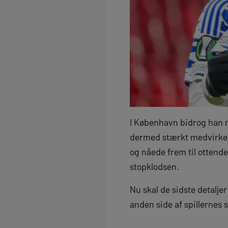
I København bidrog han n
dermed stærkt medvirken
og nåede frem til ottend
stopklodsen.
Nu skal de sidste detalje
anden side af spillernes