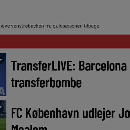
have venstrebacken fra guldsæsonen tilbage.
►
TransferLIVE: Barcelona 
transferbombe
►
FC København udlejer J
Moalem