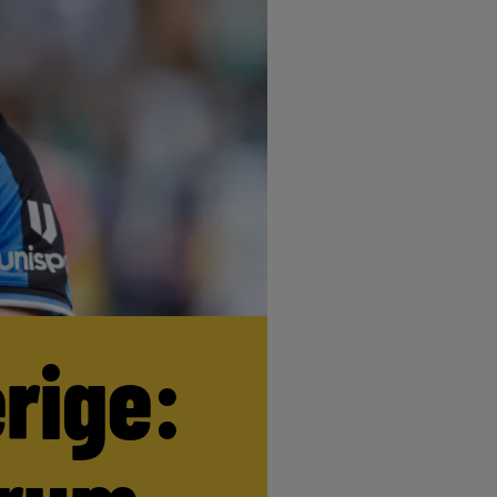
erige: