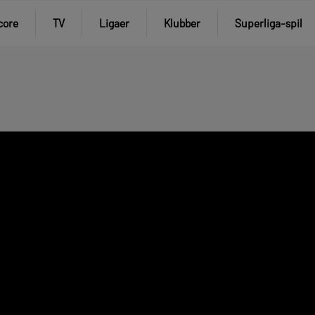
core
TV
Ligaer
Klubber
Superliga-spil