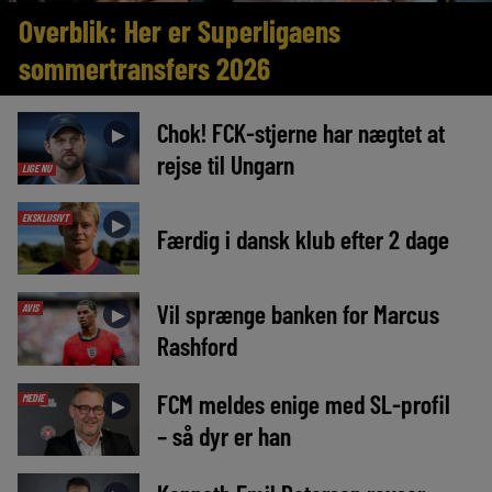
Overblik: Her er Superligaens
sommertransfers 2026
Chok! FCK-stjerne har nægtet at
►
rejse til Ungarn
LIGE NU
EKSKLUSIVT
►
Færdig i dansk klub efter 2 dage
Vil sprænge banken for Marcus
AVIS
►
Rashford
FCM meldes enige med SL-profil
MEDIE
►
– så dyr er han