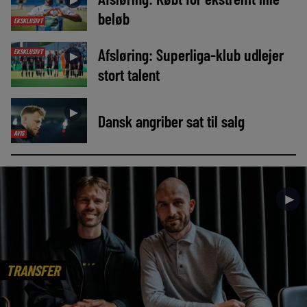
beløb
EKSKLUSIVT
Afsløring: Superliga-klub udlejer
EKSKLUSIVT
►
stort talent
►
Dansk angriber sat til salg
AVIS
►
TRANSFER