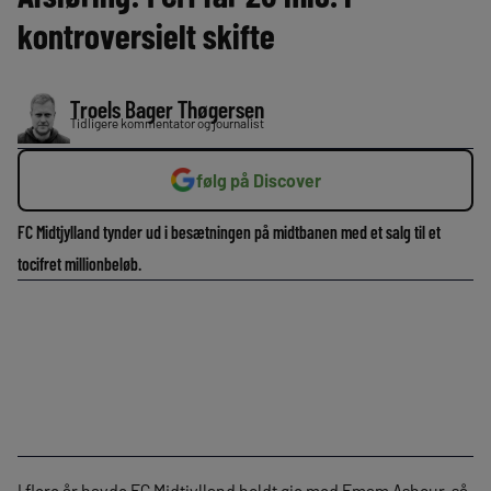
kontroversielt skifte
Troels Bager Thøgersen
Tidligere kommentator og journalist
følg på Discover
FC Midtjylland tynder ud i besætningen på midtbanen med et salg til et
tocifret millionbeløb.
I flere år havde FC Midtjylland holdt øje med Emam Ashour, så