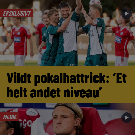
EKSKLUSIVT
►
Vildt pokalhattrick: ‘Et
helt andet niveau’
MEDIE
►