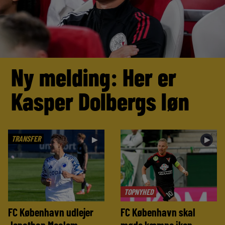
Ny melding: Her er
Kasper Dolbergs løn
TRANSFER
►
►
TOPNYHED
FC København udlejer
FC København skal
Jonathan Moalem
møde kæmpe ikon