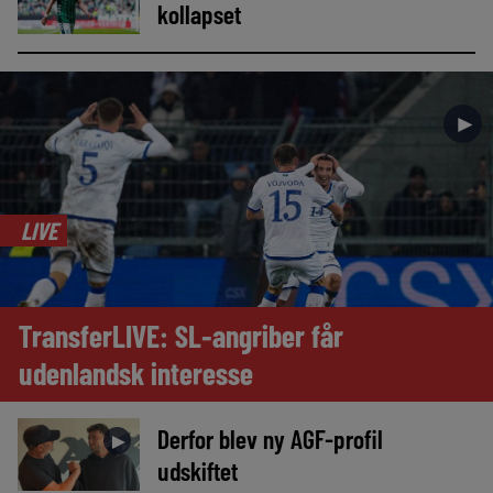
kollapset
►
LIVE
TransferLIVE: SL-angriber får
udenlandsk interesse
Derfor blev ny AGF-profil
►
udskiftet