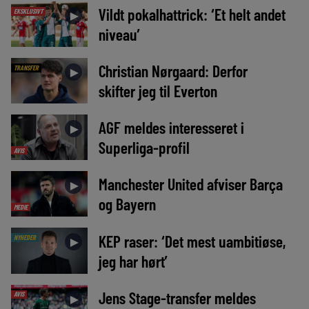
Vildt pokalhattrick: ‘Et helt andet
EKSKLUSIVT
►
niveau’
Christian Nørgaard: Derfor
TRANSFER
►
skifter jeg til Everton
AGF meldes interesseret i
►
Superliga-profil
AVIS
Manchester United afviser Barça
►
og Bayern
MEDIE
KEP raser: ‘Det mest uambitiøse,
NYHEDER
►
jeg har hørt’
Jens Stage-transfer meldes
AVIS
►