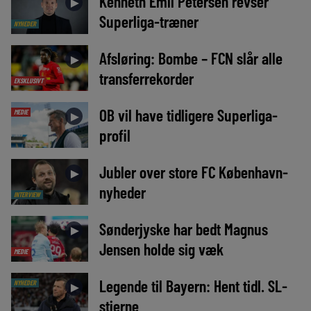
Kenneth Emil Petersen revser
►
Superliga-træner
NYHEDER
Afsløring: Bombe – FCN slår alle
►
transferrekorder
EKSKLUSIVT
OB vil have tidligere Superliga-
MEDIE
►
profil
Jubler over store FC København-
►
nyheder
INTERVIEW
Sønderjyske har bedt Magnus
►
Jensen holde sig væk
MEDIE
Legende til Bayern: Hent tidl. SL-
NYHEDER
►
stjerne