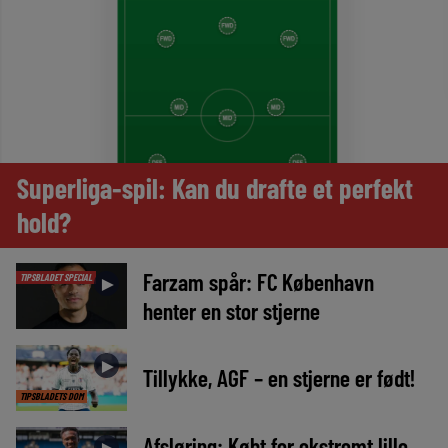
Superliga-spil: Kan du drafte et perfekt
hold?
Farzam spår: FC København
TIPSBLADET SPECIAL
►
henter en stor stjerne
►
Tillykke, AGF – en stjerne er født!
TIPSBLADETS DOM
Afsløring: Købt for ekstremt lille
►