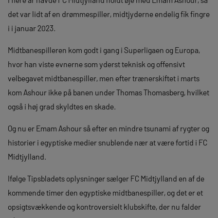
det var lidt af en drømmespiller, midtjyderne endelig fik fingre
i i januar 2023.
Midtbanespilleren kom godt i gang i Superligaen og Europa,
hvor han viste evnerne som yderst teknisk og offensivt
velbegavet midtbanespiller, men efter trænerskiftet i marts
kom Ashour ikke på banen under Thomas Thomasberg, hvilket
også i høj grad skyldtes en skade.
Og nu er Emam Ashour så efter en mindre tsunami af rygter og
historier i egyptiske medier snublende nær at være fortid i FC
Midtjylland.
Ifølge Tipsbladets oplysninger sælger FC Midtjylland en af de
kommende timer den egyptiske midtbanespiller, og det er et
opsigtsvækkende og kontroversielt klubskifte, der nu falder