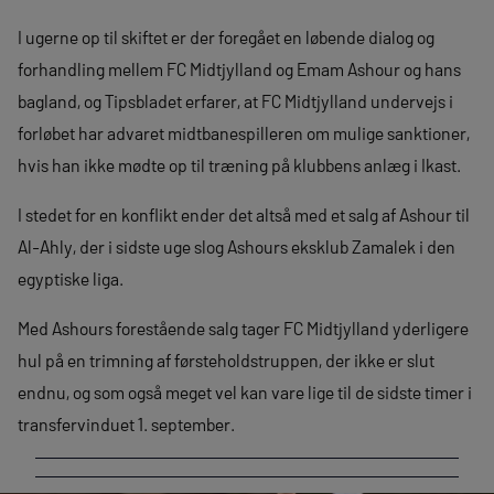
I ugerne op til skiftet er der foregået en løbende dialog og
forhandling mellem FC Midtjylland og Emam Ashour og hans
bagland, og Tipsbladet erfarer, at FC Midtjylland undervejs i
forløbet har advaret midtbanespilleren om mulige sanktioner,
hvis han ikke mødte op til træning på klubbens anlæg i Ikast.
I stedet for en konflikt ender det altså med et salg af Ashour til
Al-Ahly, der i sidste uge slog Ashours eksklub Zamalek i den
egyptiske liga.
Med Ashours forestående salg tager FC Midtjylland yderligere
hul på en trimning af førsteholdstruppen, der ikke er slut
endnu, og som også meget vel kan vare lige til de sidste timer i
transfervinduet 1. september.