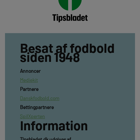
Besat af fodbold
siden 1948
Annoncer
Mediekit
Partnere
Danskfodbold.com
Bettingpartnere
SpilXperten
Information
TIpsbladet.dk udgives af