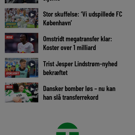
Stor skuffelse: ‘Vi udspillede FC
►
København’
NYHEDER
Omstridt megatransfer klar:
MEDIE
►
Koster over 1 milliard
Trist Jesper Lindstrøm-nyhed
►
bekræftet
EKSKLUSIVT
Dansker bomber løs – nu kan
MEDIE
►
han slå transferrekord