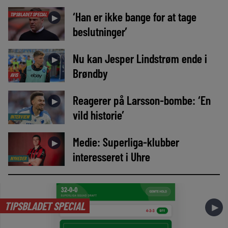
‘Han er ikke bange for at tage
TIPSBLADET SPECIAL
►
beslutninger’
Nu kan Jesper Lindstrøm ende i
►
Brøndby
AVIS
Reagerer på Larsson-bombe: ‘En
►
vild historie’
INTERVIEW
Medie: Superliga-klubber
►
interesseret i Uhre
NYHEDER
TIPSBLADET SPECIAL
►