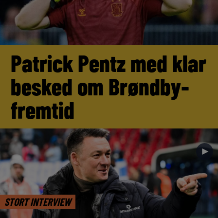
Patrick Pentz med klar
besked om Brøndby-
fremtid
►
STORT INTERVIEW