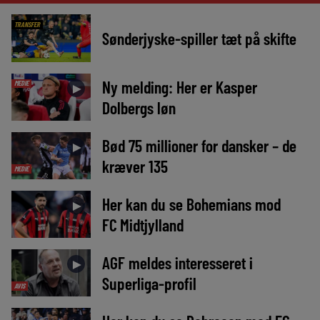
TRANSFER
Sønderjyske-spiller tæt på skifte
Ny melding: Her er Kasper
MEDIE
►
Dolbergs løn
Bød 75 millioner for dansker – de
►
kræver 135
MEDIE
Her kan du se Bohemians mod
►
FC Midtjylland
AGF meldes interesseret i
►
Superliga-profil
AVIS