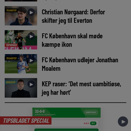
Christian Nørgaard: Derfor
TRANSFER
►
skifter jeg til Everton
FC København skal møde
►
kæmpe ikon
TOPNYHED
FC København udlejer Jonathan
TRANSFER
►
Moalem
KEP raser: ‘Det mest uambitiøse,
NYHEDER
►
jeg har hørt’
TIPSBLADET SPECIAL
►