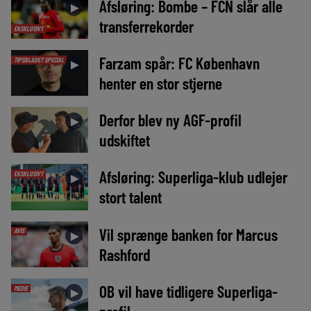
Afsløring: Bombe – FCN slår alle
►
transferrekorder
EKSKLUSIVT
Farzam spår: FC København
TIPSBLADET SPECIAL
►
henter en stor stjerne
Derfor blev ny AGF-profil
►
udskiftet
Afsløring: Superliga-klub udlejer
EKSKLUSIVT
►
stort talent
Vil sprænge banken for Marcus
AVIS
►
Rashford
OB vil have tidligere Superliga-
MEDIE
►