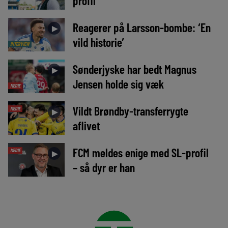
profil
Reagerer på Larsson-bombe: ‘En
►
vild historie’
INTERVIEW
Sønderjyske har bedt Magnus
►
Jensen holde sig væk
MEDIE
Vildt Brøndby-transferrygte
MEDIE
►
aflivet
FCM meldes enige med SL-profil
MEDIE
►
– så dyr er han