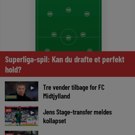
Superliga-spil: Kan du drafte et perfekt
hold?
Tre vender tilbage for FC
►
Midtjylland
NYHEDER
Jens Stage-transfer meldes
AVIS
►
kollapset