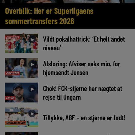
Overblik: Her er Superligaens
sommertransfers 2026
Vildt pokalhattrick: ‘Et helt andet
EKSKLUSIVT
►
niveau’
Afsløring: Afviser seks mio. for
►
hjemsendt Jensen
EKSKLUSIVT
Chok! FCK-stjerne har nægtet at
►
rejse til Ungarn
LIGE NU
►
Tillykke, AGF – en stjerne er født!
TIPSBLADETS DOM