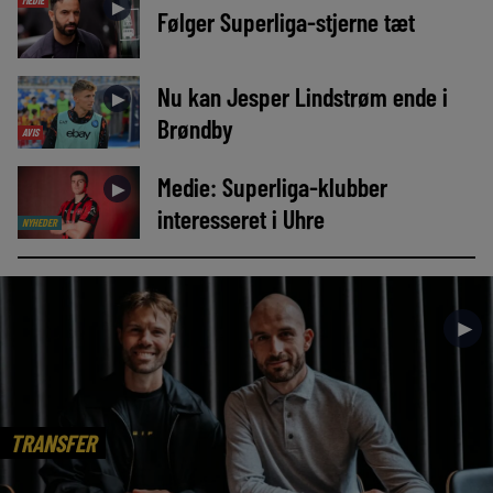
MEDIE
►
Følger Superliga-stjerne tæt
Nu kan Jesper Lindstrøm ende i
►
Brøndby
AVIS
Medie: Superliga-klubber
►
interesseret i Uhre
NYHEDER
►
TRANSFER