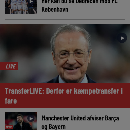
Her kan du se Debrecen mod FC
►
København
►
LIVE
TransferLIVE: Derfor er kæmpetransfer i
fare
Manchester United afviser Barça
►
og Bayern
MEDIE