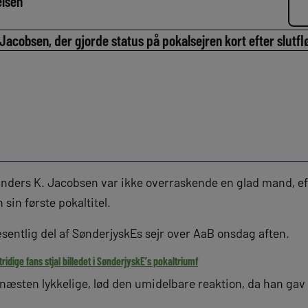
elsen
Jacobsen, der gjorde status på pokalsejren kort efter slutflø
Anders K. Jacobsen var ikke overraskende en glad mand, ef
 sin første pokaltitel.
sentlig del af SønderjyskEs sejr over AaB onsdag aften.
ridige fans stjal billedet i SønderjyskE’s pokaltriumf
e, næsten lykkelige, lød den umidelbare reaktion, da han gav 