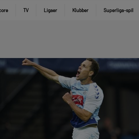
core
TV
Ligaer
Klubber
Superliga-spil