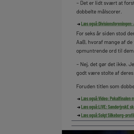
– Det er lidt svært at for
dobbelte målscorer.
Læs også:
Divisionsforeningen:
For seks år siden stod d
AaB, hvoraf mange af de t
opmuntrende ord til dem
– Nej, det gør det ikke. 
godt være stolte af deres
Foruden titlen som dobbe
Læs også:
Video: Pokalfinalen m
Læs også:
LIVE: SønderjyskE sk
Læs også:
Solgt Silkeborg-profi