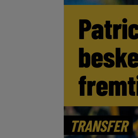
Patri
beske
fremt
TRANSFER