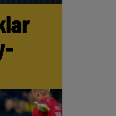
klar
y-