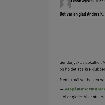
Lasse Sylvest Mikk
Det var en glad Anders K. 
SønderjyskE’s pokalhelt 
og holdet at sikre klubben
Med to mål var han en væ
Læs også:
Bedst og værst: Genst
– Vi er glade. Vi er stolt