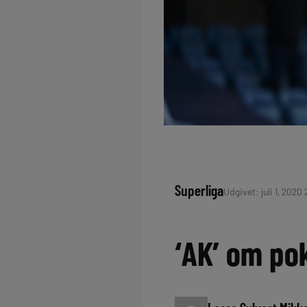
Superliga
Udgivet: juli 1, 2020 
‘AK’ om pok