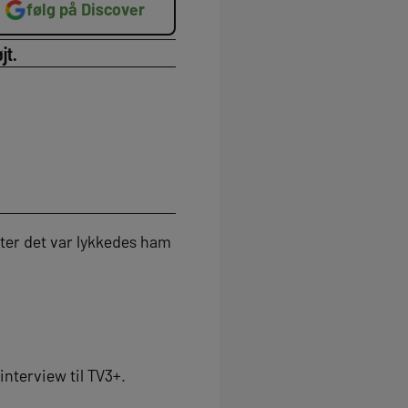
følg på Discover
jt.
ter det var lykkedes ham
interview til TV3+.