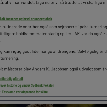
stå, at vi har vundet. Lige nu er vi så trætte, at vi skal lig
 AaB-fansenes opførsel er uacceptabelt
en rutinerede angriber også som sejrsherre i pokalturnerin
idligere holdkammerater stadig spiller. ‘AK’ var da også k
.
Jeg kan rigtig godt lide mange af drengene. Selvfølgelig er
 turnering.
lt målscorer blev Anders K. Jacobsen også udvalgt som åre
idlertidig afbrudt
river historie og vinder Sydbank Pokalen
l: Testkamp var afgørende for skifte