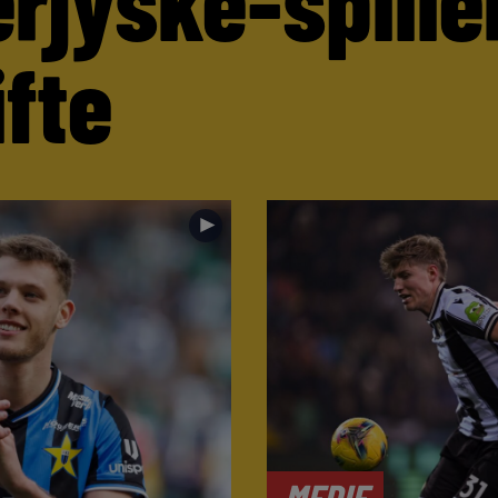
ifte
►
MEDIE