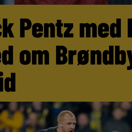
ck Pentz med 
d om Brøndb
id