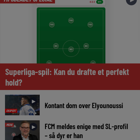
Superliga-spil: Kan du drafte et perfekt
hold?
►
Kontant dom over Elyounoussi
EKSPERT
FCM meldes enige med SL-profil
MEDIE
►
– så dyr er han