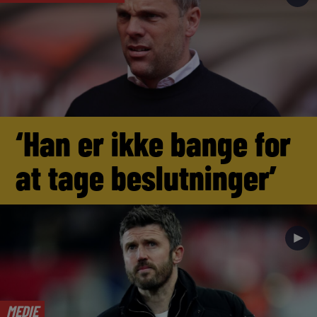
‘Han er ikke bange for
at tage beslutninger’
►
MEDIE