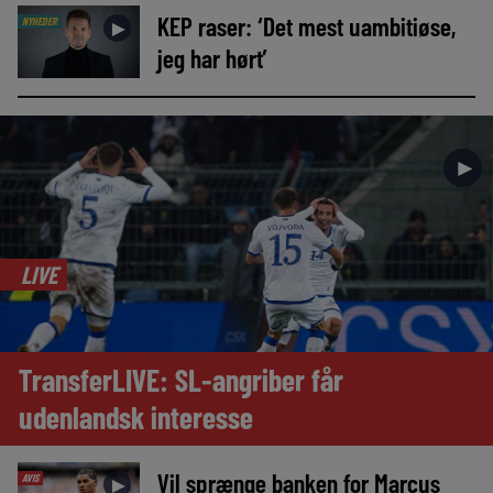
KEP raser: ‘Det mest uambitiøse,
NYHEDER
►
jeg har hørt’
►
LIVE
TransferLIVE: SL-angriber får
udenlandsk interesse
Vil sprænge banken for Marcus
AVIS
►