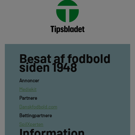
Besat af fodbold
siden 1948
Annoncer
Mediekit
Partnere
Danskfodbold.com
Bettingpartnere
SpilXperten
Information