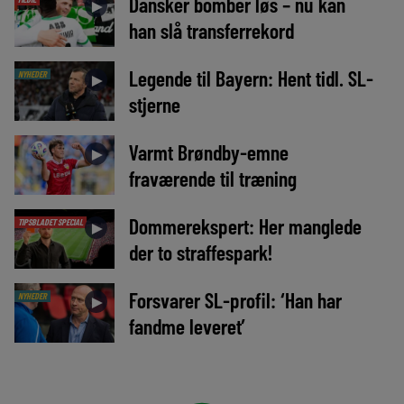
Dansker bomber løs – nu kan
►
han slå transferrekord
Legende til Bayern: Hent tidl. SL-
NYHEDER
►
stjerne
Varmt Brøndby-emne
►
fraværende til træning
Dommerekspert: Her manglede
TIPSBLADET SPECIAL
►
der to straffespark!
Forsvarer SL-profil: ‘Han har
NYHEDER
►
fandme leveret’