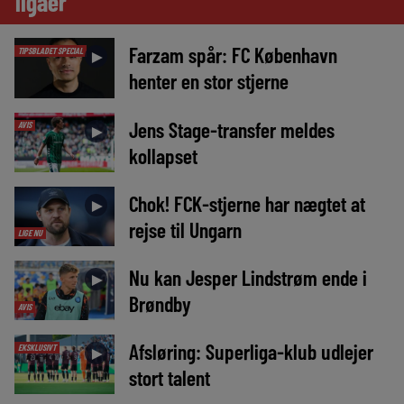
ligaer
Farzam spår: FC København
TIPSBLADET SPECIAL
►
henter en stor stjerne
Jens Stage-transfer meldes
AVIS
►
kollapset
Chok! FCK-stjerne har nægtet at
►
rejse til Ungarn
LIGE NU
Nu kan Jesper Lindstrøm ende i
►
Brøndby
AVIS
Afsløring: Superliga-klub udlejer
EKSKLUSIVT
►
stort talent