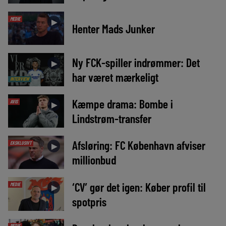
MEDIE
►
Henter Mads Junker
Ny FCK-spiller indrømmer: Det
►
har været mærkeligt
INTERVIEW
Kæmpe drama: Bombe i
AVIS
►
Lindstrøm-transfer
Afsløring: FC København afviser
EKSKLUSIVT
►
millionbud
‘CV’ gør det igen: Køber profil til
MEDIE
►
spotpris
MEDIE