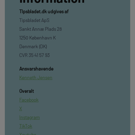
TIpsbladet.dk udgives af
Tipsbladet ApS
Sankt Annæ Plads 28
1250 København K
Denmark (DK)
CVR 35 41 57 93
Ansvarshavende
Kenneth Jensen
Overalt
Facebook
X
Instagram
TikTok
Youtube