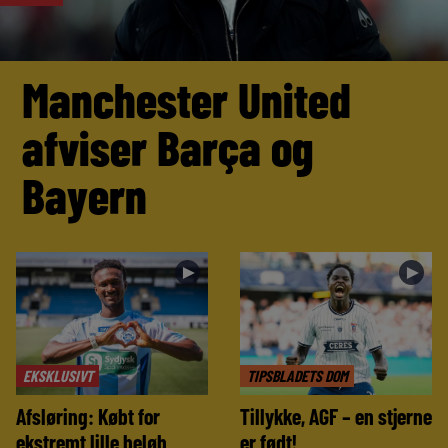
Manchester United
afviser Barça og
Bayern
►
►
EKSKLUSIVT
TIPSBLADETS DOM
Afsløring: Købt for
Tillykke, AGF – en stjerne
ekstremt lille beløb
er født!