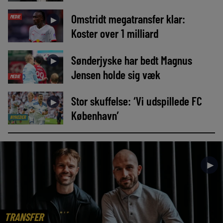
Omstridt megatransfer klar:
MEDIE
►
Koster over 1 milliard
Sønderjyske har bedt Magnus
►
Jensen holde sig væk
MEDIE
Stor skuffelse: ‘Vi udspillede FC
►
København’
NYHEDER
►
TRANSFER