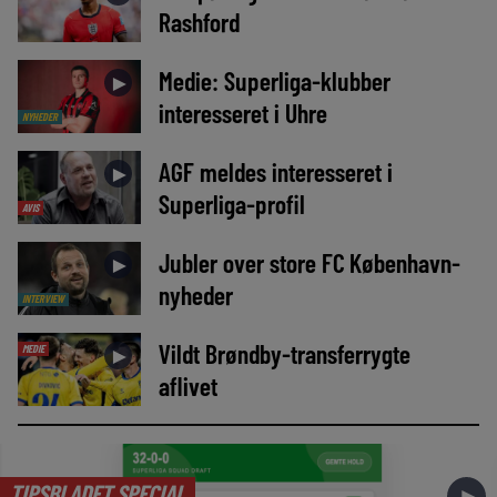
Rashford
Medie: Superliga-klubber
►
interesseret i Uhre
NYHEDER
AGF meldes interesseret i
►
Superliga-profil
AVIS
Jubler over store FC København-
►
nyheder
INTERVIEW
Vildt Brøndby-transferrygte
MEDIE
►
aflivet
TIPSBLADET SPECIAL
►