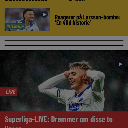
►
Reagerer på Larsson-bombe:
‘En vild historie’
INTERVIEW
►
LIVE
Superliga-LIVE: Drømmer om disse to