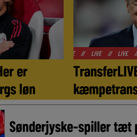
//
LIVE
//
LIVE
//
LIVE
//
LIVE
//
L
Her er
TransferLIVE
rgs løn
kæmpetransf
Sønderjyske-spiller tæt 