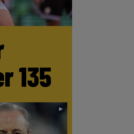
r
r 135
►