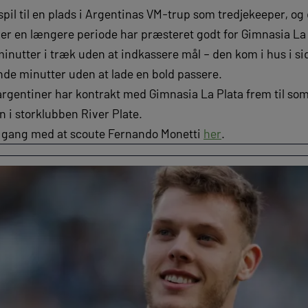
spil til en plads i Argentinas VM-trup som tredjekeeper, og 
ver en længere periode har præsteret godt for Gimnasia La 
minutter i træk uden at indkassere mål – den kom i hus i s
 minutter uden at lade en bold passere.
argentiner har kontrakt med Gimnasia La Plata frem til s
n i storklubben River Plate.
r i gang med at scoute Fernando Monetti
her
.