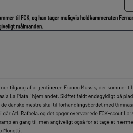
 sommer til FCK, og han tager muligvis holdkammeraten Fernan
giveligt målmanden.
mer tilgang af argentineren Franco Mussis, der kommer ti
ia La Plata i hjemlandet. Skiftet faldt endegyldigt på plads
t de danske mestre skal til forhandlingsbordet med Gimnasi
i går Atl. Rafaela, og det opgør overværede FCK-scout Lars
 kamp en gang til, men angiveligt også for at tage et nærm
 Monetti.