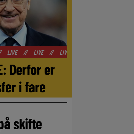
IVE
//
LIVE
//
LIVE
//
LIVE
//
LIVE
//
LIV
: Derfor er
er i fare
på skifte