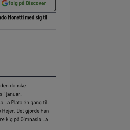
følg på Discover
do Monetti med sig til
l den danske
 i januar.
a La Plata én gang til.
 Højer. Det gjorde han
ere kig på Gimnasia La