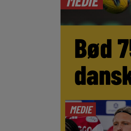
MEDIE
Bød 7
dansk
MEDIE