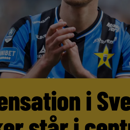
ensation i Sv
er står i cen