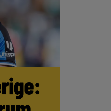
erige:
trum