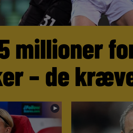
5 millioner fo
er – de kræve
►