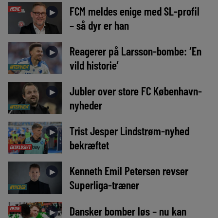
FCM meldes enige med SL-profil
MEDIE
►
– så dyr er han
Reagerer på Larsson-bombe: ‘En
►
vild historie’
INTERVIEW
Jubler over store FC København-
►
nyheder
INTERVIEW
Trist Jesper Lindstrøm-nyhed
►
bekræftet
EKSKLUSIVT
Kenneth Emil Petersen revser
►
Superliga-træner
NYHEDER
Dansker bomber løs – nu kan
MEDIE
►