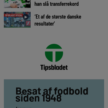
han slå transferrekord
‘Et af de største danske
TIPSBLADET SPECIAL
►
resultater’
Besat af fodbold
siden 1948