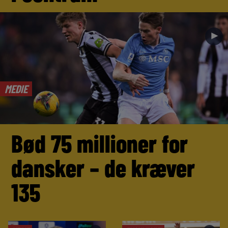
►
MEDIE
Bød 75 millioner for
dansker – de kræver
135