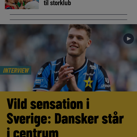
til storklub
►
INTERVIEW
Vild sensation i
Sverige: Dansker står
i centrum