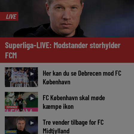
LIVE
Superliga-LIVE: Modstander storhylder
FCM
Her kan du se Debrecen mod FC
►
København
FC København skal møde
►
kæmpe ikon
TOPNYHED
Tre vender tilbage for FC
►
Midtjylland
NYHEDER