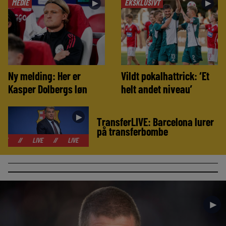
MEDIE
EKSKLUSIVT
►
►
Ny melding: Her er
Vildt pokalhattrick: ‘Et
Kasper Dolbergs løn
helt andet niveau’
►
TransferLIVE: Barcelona lurer
på transferbombe
LIVE
//
LIVE
//
LIVE
//
LIVE
//
LIVE
//
LIVE
//
LIVE
►