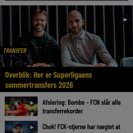
►
TRANSFER
Overblik: Her er Superligaens
sommertransfers 2026
Afsløring: Bombe – FCN slår alle
►
transferrekorder
EKSKLUSIVT
Chok! FCK-stjerne har nægtet at
►