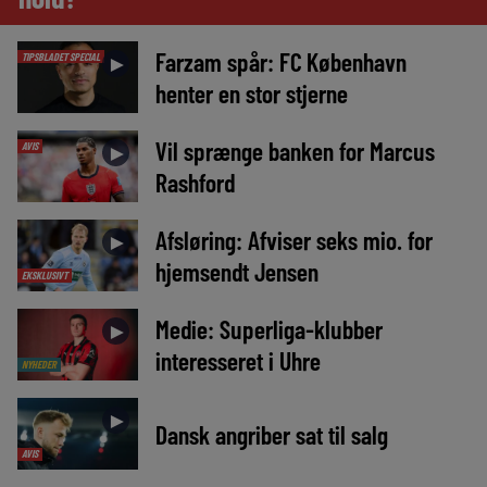
Farzam spår: FC København
TIPSBLADET SPECIAL
►
henter en stor stjerne
Vil sprænge banken for Marcus
AVIS
►
Rashford
Afsløring: Afviser seks mio. for
►
hjemsendt Jensen
EKSKLUSIVT
Medie: Superliga-klubber
►
interesseret i Uhre
NYHEDER
►
Dansk angriber sat til salg
AVIS