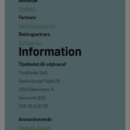
Annoncer
Mediekit
Partnere
Danskfodbold.com
Bettingpartnere
SpilXperten
Information
TIpsbladet.dk udgives af
Tipsbladet ApS
Sankt Annæ Plads 28
1250 København K
Denmark (DK)
CVR 35 41 57 93
Ansvarshavende
Kenneth Jensen