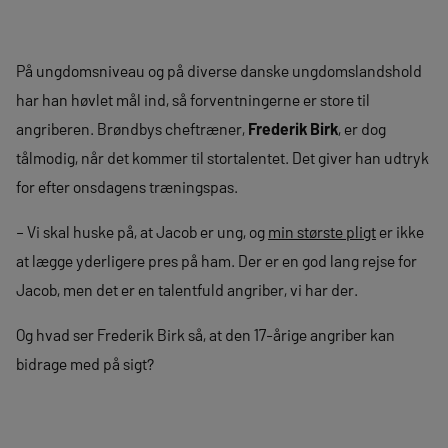
På ungdomsniveau og på diverse danske ungdomslandshold
har han høvlet mål ind, så forventningerne er store til
angriberen. Brøndbys cheftræner,
Frederik Birk
, er dog
tålmodig, når det kommer til stortalentet. Det giver han udtryk
for efter onsdagens træningspas.
– Vi skal huske på, at Jacob er ung, og
min største pligt
er ikke
at lægge yderligere pres på ham. Der er en god lang rejse for
Jacob, men det er en talentfuld angriber, vi har der.
Og hvad ser Frederik Birk så, at den 17-årige angriber kan
bidrage med på sigt?