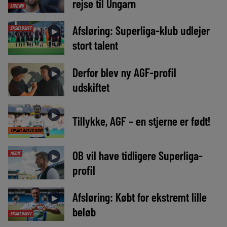
rejse til Ungarn
LIGE NU
Afsløring: Superliga-klub udlejer
EKSKLUSIVT
►
stort talent
Derfor blev ny AGF-profil
►
udskiftet
►
Tillykke, AGF – en stjerne er født!
TIPSBLADETS DOM
OB vil have tidligere Superliga-
MEDIE
►
profil
Afsløring: Købt for ekstremt lille
►
beløb
EKSKLUSIVT