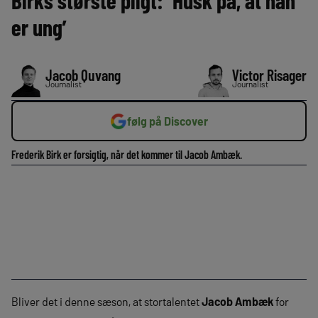
Birks største pligt: ‘Husk på, at han
er ung’
Jacob Quvang
Victor Risager
Journalist
Journalist
følg på Discover
Frederik Birk er forsigtig, når det kommer til Jacob Ambæk.
Bliver det i denne sæson, at stortalentet
Jacob Ambæk
for