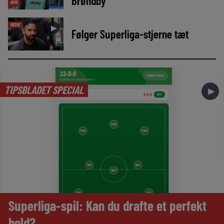
Brøndby
AVIS
MEDIE
►
Følger Superliga-stjerne tæt
TIPSBLADET SPECIAL
►
Superliga-spil: Kan du drafte et perfekt
hold?