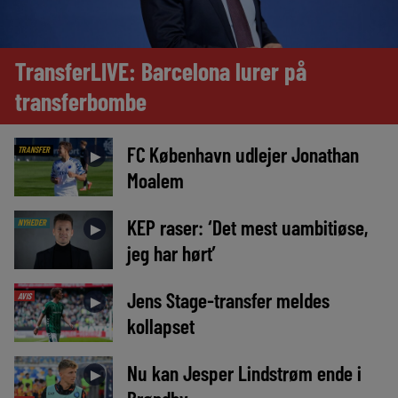
TransferLIVE: Barcelona lurer på
transferbombe
FC København udlejer Jonathan
TRANSFER
►
Moalem
KEP raser: ‘Det mest uambitiøse,
NYHEDER
►
jeg har hørt’
Jens Stage-transfer meldes
AVIS
►
kollapset
Nu kan Jesper Lindstrøm ende i
►