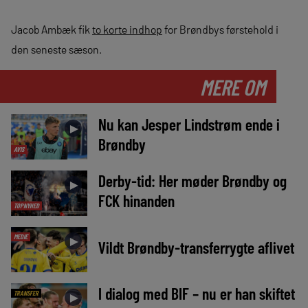
Jacob Ambæk fik
to korte indhop
for Brøndbys førstehold i
den seneste sæson.
MERE OM
Nu kan Jesper Lindstrøm ende i
►
Brøndby
AVIS
Derby-tid: Her møder Brøndby og
►
FCK hinanden
TOPNYHED
MEDIE
►
Vildt Brøndby-transferrygte aflivet
I dialog med BIF – nu er han skiftet
TRANSFER
►