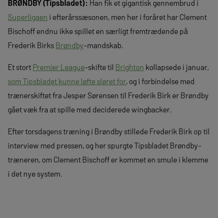
BRØNDBY (Tipsbladet):
Han fik et gigantisk gennembrud i
Superligaen
i efterårssæsonen, men her i foråret har Clement
Bischoff endnu ikke spillet en særligt fremtrædende på
Frederik Birks
Brøndby
-mandskab.
Et stort
Premier League
-skifte til
Brighton
kollapsede i januar,
som Tipsbladet kunne løfte sløret for
, og i forbindelse med
trænerskiftet fra Jesper Sørensen til Frederik Birk er Brøndby
gået væk fra at spille med deciderede wingbacker.
Efter torsdagens træning i Brøndby stillede Frederik Birk op til
interview med pressen, og her spurgte Tipsbladet Brøndby-
træneren, om Clement Bischoff er kommet en smule i klemme
i det nye system.