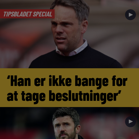
TIPSBLADET SPECIAL
►
‘Han er ikke bange for
at tage beslutninger’
►