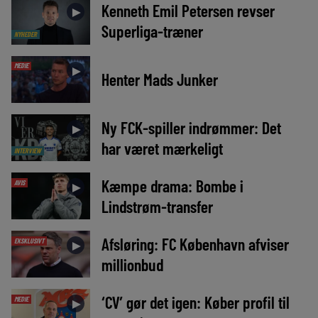
Kenneth Emil Petersen revser
►
Superliga-træner
NYHEDER
MEDIE
►
Henter Mads Junker
Ny FCK-spiller indrømmer: Det
►
har været mærkeligt
INTERVIEW
Kæmpe drama: Bombe i
AVIS
►
Lindstrøm-transfer
Afsløring: FC København afviser
EKSKLUSIVT
►
millionbud
‘CV’ gør det igen: Køber profil til
MEDIE
►