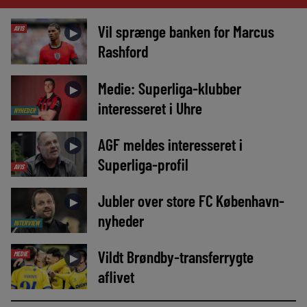
Vil sprænge banken for Marcus
AVIS
►
Rashford
Medie: Superliga-klubber
►
interesseret i Uhre
NYHEDER
AGF meldes interesseret i
►
Superliga-profil
AVIS
Jubler over store FC København-
►
nyheder
INTERVIEW
Vildt Brøndby-transferrygte
MEDIE
►
aflivet