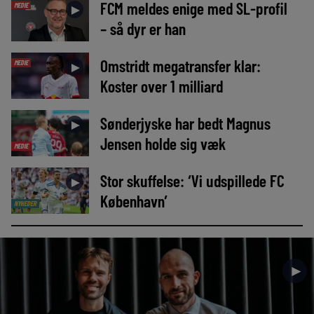
FCM meldes enige med SL-profil
MEDIE
►
– så dyr er han
Omstridt megatransfer klar:
MEDIE
►
Koster over 1 milliard
Sønderjyske har bedt Magnus
►
Jensen holde sig væk
MEDIE
Stor skuffelse: ‘Vi udspillede FC
►
København’
NYHEDER
►