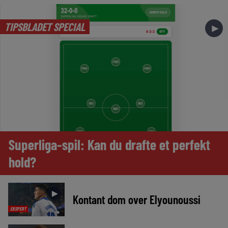
TIPSBLADET SPECIAL
►
Superliga-spil: Kan du drafte et perfekt
hold?
►
Kontant dom over Elyounoussi
EKSPERT