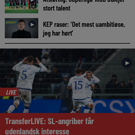
stort talent
KEP raser: ‘Det mest uambitiøse,
NYHEDER
►
jeg har hørt’
►
LIVE
TransferLIVE: SL-angriber får
udenlandsk interesse