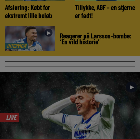
Afsløring: Købt for
Tillykke, AGF – en stjerne
ekstremt lille beløb
er født!
►
Reagerer på Larsson-bombe:
‘En vild historie’
INTERVIEW
►
LIVE