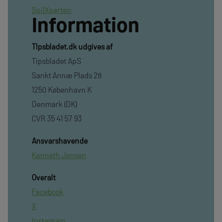
SpilXperten
Information
TIpsbladet.dk udgives af
Tipsbladet ApS
Sankt Annæ Plads 28
1250 København K
Denmark (DK)
CVR 35 41 57 93
Ansvarshavende
Kenneth Jensen
Overalt
Facebook
X
Instagram