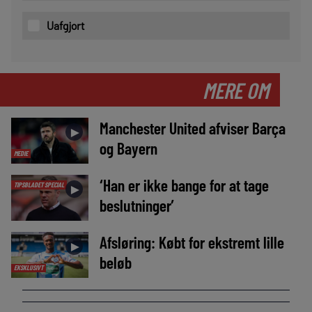
Uafgjort
MERE OM
Manchester United afviser Barça
►
og Bayern
MEDIE
‘Han er ikke bange for at tage
TIPSBLADET SPECIAL
►
beslutninger’
Afsløring: Købt for ekstremt lille
►
beløb
EKSKLUSIVT