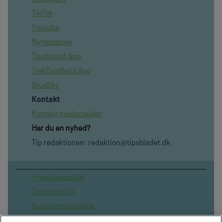
TikTok
Youtube
Nyhedsbrev
Tipsbladet App
TjekFoodbold App
BlueSky
Kontakt
Kontakt medarbejder
Har du en nyhed?
Tip redaktionen:
redaktion@tipsbladet.dk
Privatilvspolitik
Cookiepolitik
Publiceringspolitik
Vilkår for brug af sitet