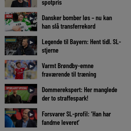
spotpris
Dansker bomber løs – nu kan
MEDIE
►
han slå transferrekord
Legende til Bayern: Hent tidl. SL-
NYHEDER
►
stjerne
Varmt Brøndby-emne
►
fraværende til træning
Dommerekspert: Her manglede
TIPSBLADET SPECIAL
►
der to straffespark!
Forsvarer SL-profil: ‘Han har
NYHEDER
►
fandme leveret’