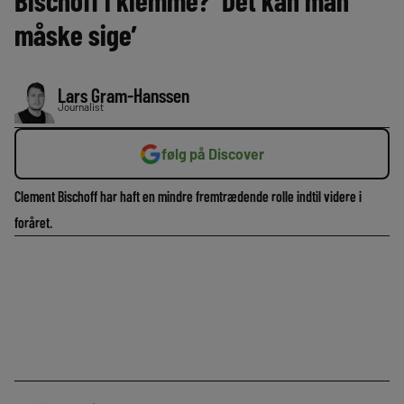
Bischoff i klemme? ‘Det kan man
måske sige’
Lars Gram-Hanssen
Journalist
følg på Discover
Clement Bischoff har haft en mindre fremtrædende rolle indtil videre i
foråret.