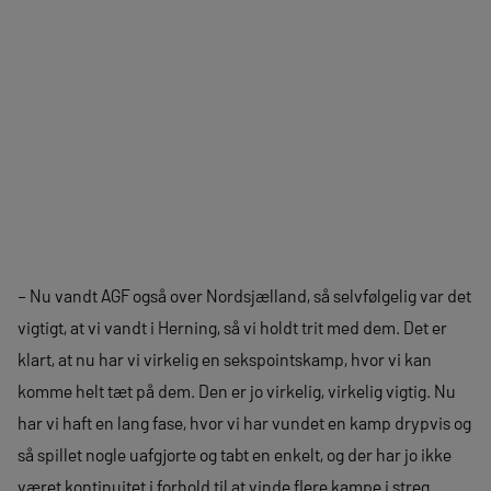
– Nu vandt AGF også over Nordsjælland, så selvfølgelig var det
vigtigt, at vi vandt i Herning, så vi holdt trit med dem. Det er
klart, at nu har vi virkelig en sekspointskamp, hvor vi kan
komme helt tæt på dem. Den er jo virkelig, virkelig vigtig. Nu
har vi haft en lang fase, hvor vi har vundet en kamp drypvis og
så spillet nogle uafgjorte og tabt en enkelt, og der har jo ikke
været kontinuitet i forhold til at vinde flere kampe i streg.