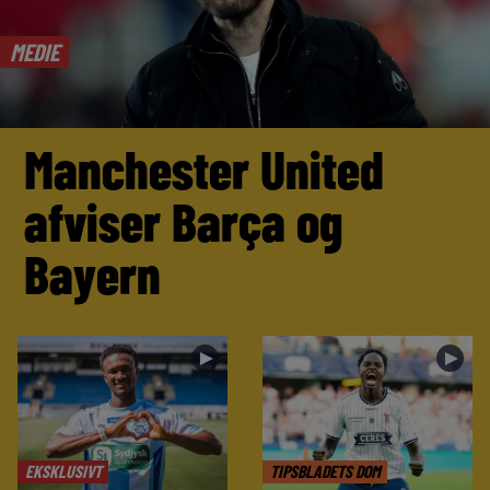
MEDIE
Manchester United
afviser Barça og
Bayern
►
►
EKSKLUSIVT
TIPSBLADETS DOM