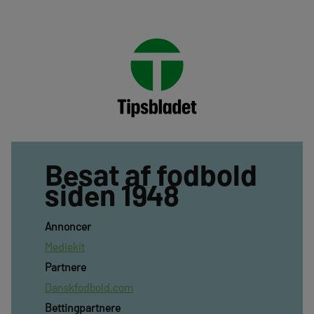
Besat af fodbold
siden 1948
Annoncer
Mediekit
Partnere
Danskfodbold.com
Bettingpartnere