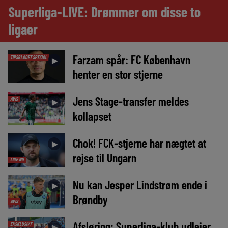
Superliga-LIVE: Drømmer om disse to
ligaer
Farzam spår: FC København
TIPSBLADET SPECIAL
►
henter en stor stjerne
Jens Stage-transfer meldes
AVIS
►
kollapset
Chok! FCK-stjerne har nægtet at
►
rejse til Ungarn
LIGE NU
Nu kan Jesper Lindstrøm ende i
►
Brøndby
AVIS
Afsløring: Superliga-klub udlejer
EKSKLUSIVT
►