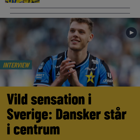
►
INTERVIEW
Vild sensation i
Sverige: Dansker står
i centrum