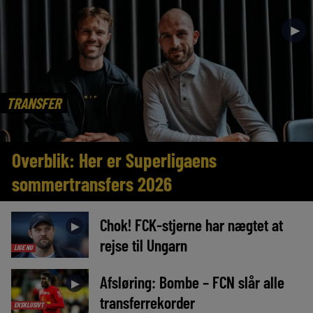
►
TRANSFER
Overblik: Her er Superligaens
sommertransfers 2026
Chok! FCK-stjerne har nægtet at
►
rejse til Ungarn
LIGE NU
Afsløring: Bombe – FCN slår alle
►
transferrekorder
EKSKLUSIVT