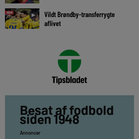
Vildt Brøndby-transferrygte
MEDIE
►
aflivet
Besat af fodbold
siden 1948
Annoncer