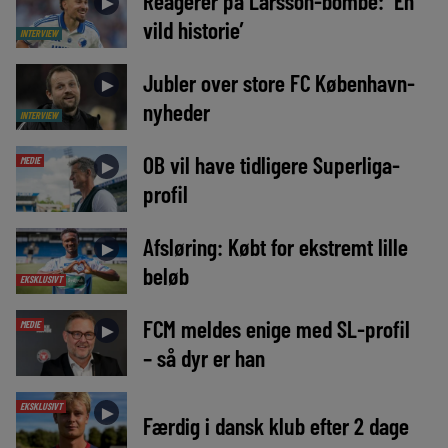
Reagerer på Larsson-bombe: ‘En
►
vild historie’
INTERVIEW
Jubler over store FC København-
►
nyheder
INTERVIEW
OB vil have tidligere Superliga-
MEDIE
►
profil
Afsløring: Købt for ekstremt lille
►
beløb
EKSKLUSIVT
FCM meldes enige med SL-profil
MEDIE
►
– så dyr er han
EKSKLUSIVT
►
Færdig i dansk klub efter 2 dage