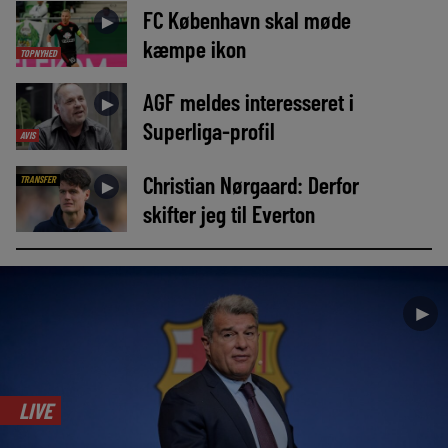
FC København skal møde
►
kæmpe ikon
TOPNYHED
AGF meldes interesseret i
►
Superliga-profil
AVIS
Christian Nørgaard: Derfor
TRANSFER
►
skifter jeg til Everton
►
LIVE