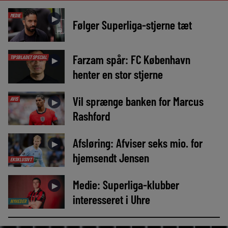
MEDIE
►
Følger Superliga-stjerne tæt
Farzam spår: FC København
TIPSBLADET SPECIAL
►
henter en stor stjerne
Vil sprænge banken for Marcus
AVIS
►
Rashford
Afsløring: Afviser seks mio. for
►
hjemsendt Jensen
EKSKLUSIVT
Medie: Superliga-klubber
►
interesseret i Uhre
NYHEDER