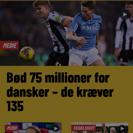
►
MEDIE
Bød 75 millioner for
dansker – de kræver
135
MEDIE
EKSKLUSIVT
►
►