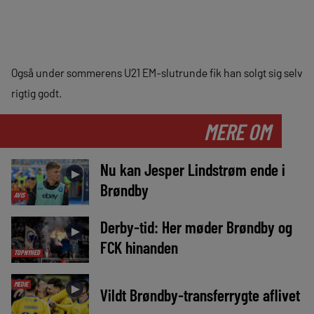
Også under sommerens U21 EM-slutrunde fik han solgt sig selv
rigtig godt.
MERE OM
Nu kan Jesper Lindstrøm ende i
►
Brøndby
AVIS
Derby-tid: Her møder Brøndby og
►
FCK hinanden
TOPNYHED
MEDIE
►
Vildt Brøndby-transferrygte aflivet