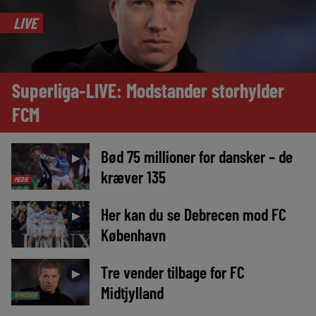
LIVE
Superliga-LIVE: Modstander storhylder
FCM
Bød 75 millioner for dansker – de
►
kræver 135
MEDIE
Her kan du se Debrecen mod FC
►
København
Tre vender tilbage for FC
►
Midtjylland
NYHEDER