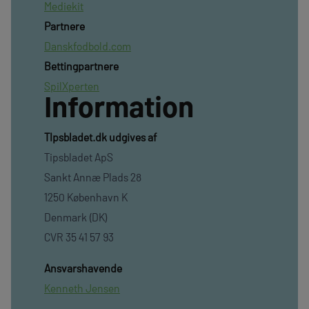
Mediekit
Partnere
Danskfodbold.com
Bettingpartnere
SpilXperten
Information
TIpsbladet.dk udgives af
Tipsbladet ApS
Sankt Annæ Plads 28
1250 København K
Denmark (DK)
CVR 35 41 57 93
Ansvarshavende
Kenneth Jensen