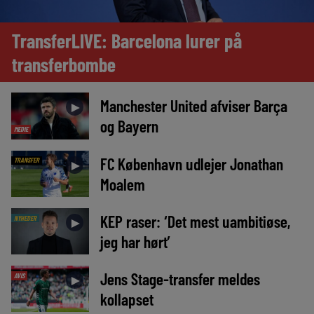
TransferLIVE: Barcelona lurer på
transferbombe
Manchester United afviser Barça
►
og Bayern
MEDIE
FC København udlejer Jonathan
TRANSFER
►
Moalem
KEP raser: ‘Det mest uambitiøse,
NYHEDER
►
jeg har hørt’
Jens Stage-transfer meldes
AVIS
►
kollapset