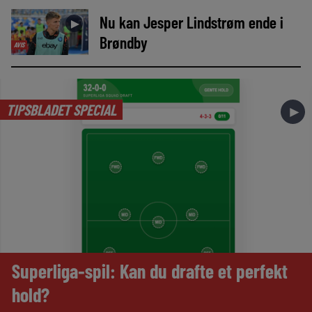
Nu kan Jesper Lindstrøm ende i
►
Brøndby
AVIS
TIPSBLADET SPECIAL
►
Superliga-spil: Kan du drafte et perfekt
hold?