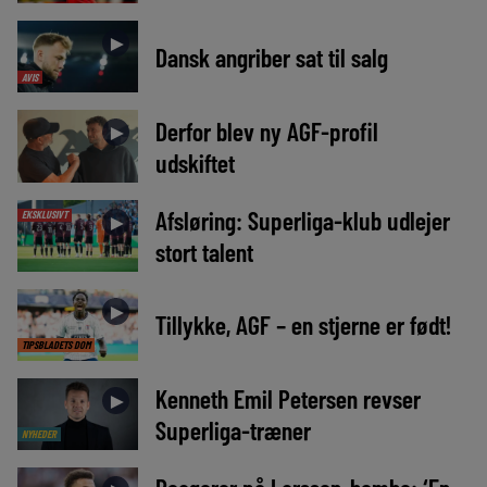
►
Dansk angriber sat til salg
AVIS
Derfor blev ny AGF-profil
►
udskiftet
Afsløring: Superliga-klub udlejer
EKSKLUSIVT
►
stort talent
►
Tillykke, AGF – en stjerne er født!
TIPSBLADETS DOM
Kenneth Emil Petersen revser
►
Superliga-træner
NYHEDER