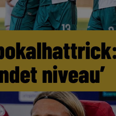
pokalhattrick:
andet niveau’