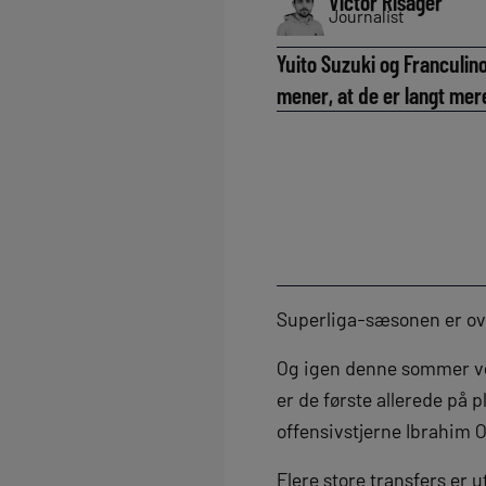
Victor Risager
Journalist
Yuito Suzuki og Franculi
mener, at de er langt me
Superliga-sæsonen er ove
Og igen denne sommer vent
er de første allerede på
offensivstjerne Ibrahim 
Flere store transfers er 