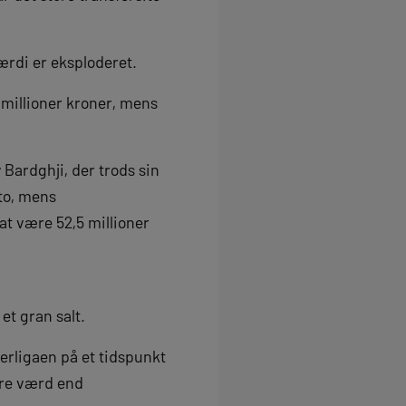
værdi er eksploderet.
5 millioner kroner, mens
 Bardghji, der trods sin
to, mens
t være 52,5 millioner
et gran salt.
rligaen på et tidspunkt
ere værd end