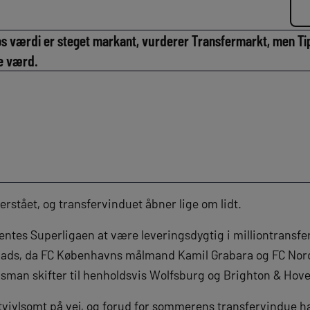
nos værdi er steget markant, vurderer Transfermarkt, men 
re værd.
rstået, og transfervinduet åbner lige om lidt.
es Superligaen at være leveringsdygtig i milliontransfers 
 plads, da FC Københavns målmand Kamil Grabara og FC Nor
Osman skifter til henholdsvis Wolfsburg og Brighton & Hove
utvivlsomt på vej, og forud for sommerens transfervindue ha