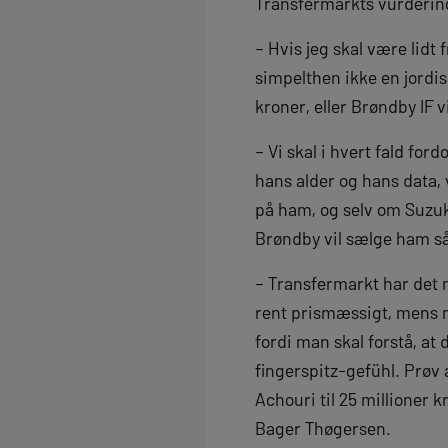
Transfermarkts vurderin
– Hvis jeg skal være lidt
simpelthen ikke en jordis
kroner, eller Brøndby IF v
– Vi skal i hvert fald for
hans alder og hans data,
på ham, og selv om Suzuk
Brøndby vil sælge ham så 
– Transfermarkt har det m
rent prismæssigt, mens m
fordi man skal forstå, a
fingerspitz-gefühl. Prøv 
Achouri til 25 millioner k
Bager Thøgersen.