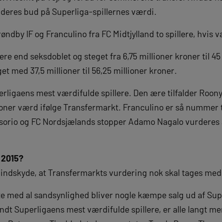
deres bud på Superliga-spillernes værdi.
øndby IF og Franculino fra FC Midtjylland to spillere, hvis 
re end seksdoblet og steget fra 6,75 millioner kroner til 4
et med 37,5 millioner til 56,25 millioner kroner.
erligaens mest værdifulde spillere. Den ære tilfalder Roony
kroner værd ifølge Transfermarkt. Franculino er så nummer 
orio og FC Nordsjælands stopper Adamo Nagalo vurderes a
 2015?
 indskyde, at Transfermarkts vurdering nok skal tages med 
 med al sandsynlighed bliver nogle kæmpe salg ud af Supe
ndt Superligaens mest værdifulde spillere, er alle langt m