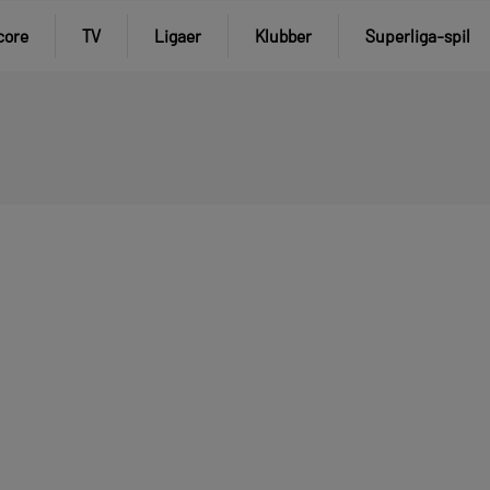
core
TV
Ligaer
Klubber
Superliga-spil