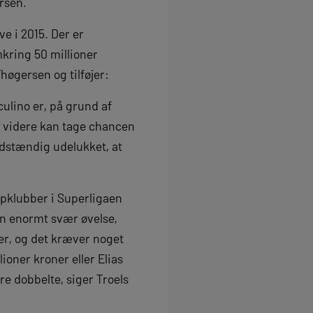
rsen.
e i 2015. Der er
mkring 50 millioner
Thøgersen og tilføjer:
culino er, på grund af
n videre kan tage chancen
dstændig udelukket, at
opklubber i Superligaen
en enormt svær øvelse,
er, og det kræver noget
ioner kroner eller Elias
re dobbelte, siger Troels