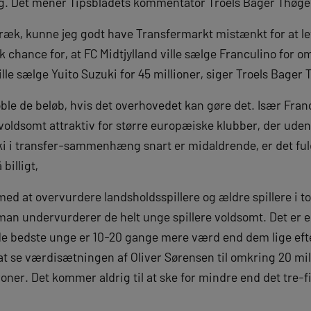
g. Det mener Tipsbladets kommentator Troels Bager Thøge
 fræk, kunne jeg godt have Transfermarkt mistænkt for at lev
k chance for, at FC Midtjylland ville sælge Franculino for o
ille sælge Yuito Suzuki for 45 millioner, siger Troels Bager 
doble de beløb, hvis det overhovedet kan gøre det. Især Fran
 voldsomt attraktiv for større europæiske klubber, der ude
i i transfer-sammenhæng snart er midaldrende, er det ful
billigt,
ed at overvurdere landsholdsspillere og ældre spillere i t
an undervurderer de helt unge spillere voldsomt. Det er 
t de bedste unge er 10-20 gange mere værd end dem lige eft
at se værdisætningen af Oliver Sørensen til omkring 20 mill
roner. Det kommer aldrig til at ske for mindre end det tre-fi