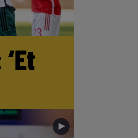
 ‘Et
►