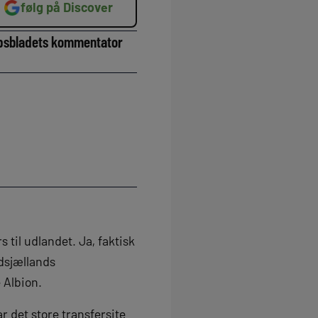
følg på Discover
Tipsbladets kommentator
til udlandet. Ja, faktisk
dsjællands
 Albion.
r det store transfersite