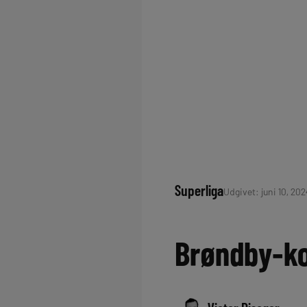
Superliga
Udgivet: juni 10, 202
Brøndby-ko