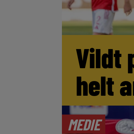
Vildt 
helt 
MEDIE