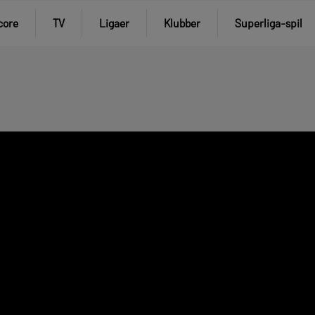
core
TV
Ligaer
Klubber
Superliga-spil