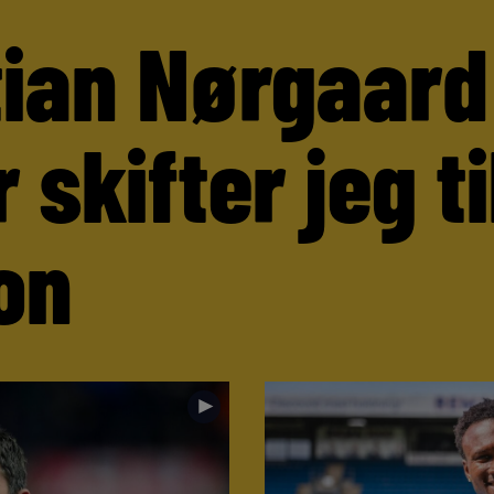
tian Nørgaard
 skifter jeg ti
on
►