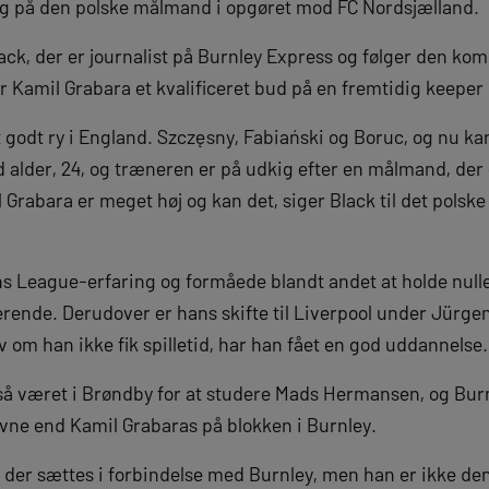
kig på den polske målmand i opgøret mod FC Nordsjælland.
Black, der er journalist på Burnley Express og følger den
 Kamil Grabara et kvalificeret bud på en fremtidig keeper 
godt ry i England. Szczęsny, Fabiański og Boruc, og nu kan
 alder, 24, og træneren er på udkig efter en målmand, der er
l Grabara er meget høj og kan det, siger Black til det pols
 League-erfaring og formåede blandt andet at holde null
rende. Derudover er hans skifte til Liverpool under Jürge
om han ikke fik spilletid, har han fået en god uddannelse
å været i Brøndby for at studere Mads Hermansen, og Burn
 navne end Kamil Grabaras på blokken i Burnley.
e, der sættes i forbindelse med Burnley, men han er ikke d