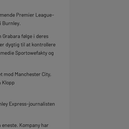
 kommende Premier League-
i Burnley.
 Grabara følge i deres
 dygtig til at kontrollere
ke medie Sportowefakty og
et mod Manchester City,
n Klopp
.
ley Express-journalisten
en eneste. Kompany har