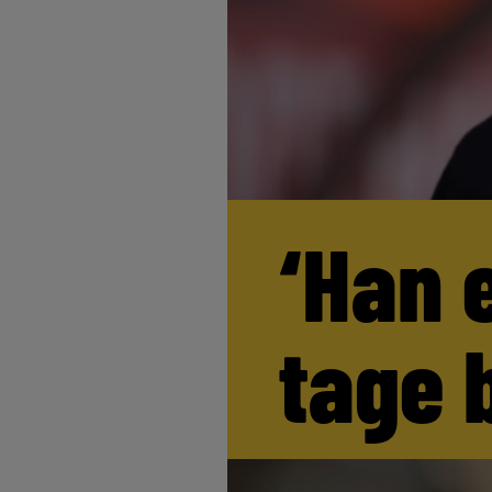
‘Han 
tage 