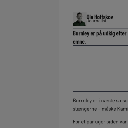
Ole Hoffskov
Journalist
Burnley er på udkig efte
emne.
Burrnley er i næste sæso
stængerne – måske Kami
For et par uger siden va