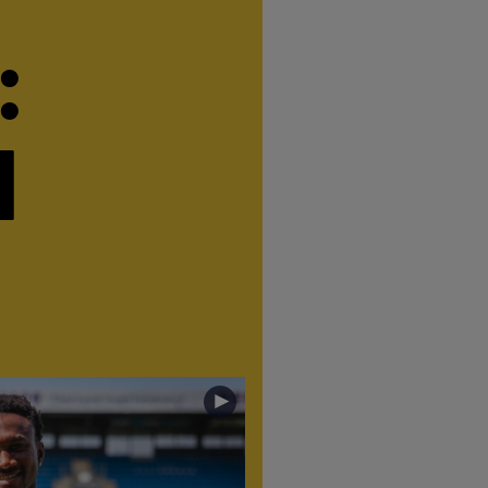
:
l
►