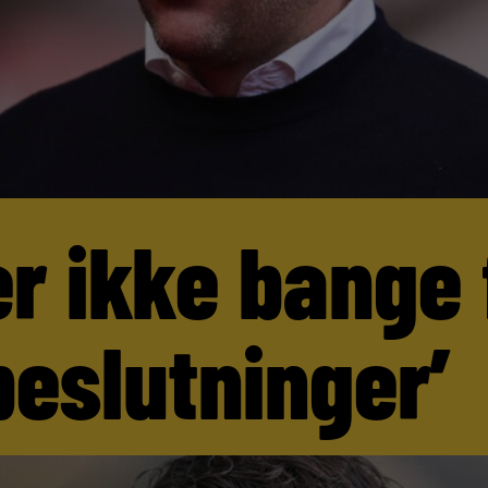
er ikke bange 
beslutninger’