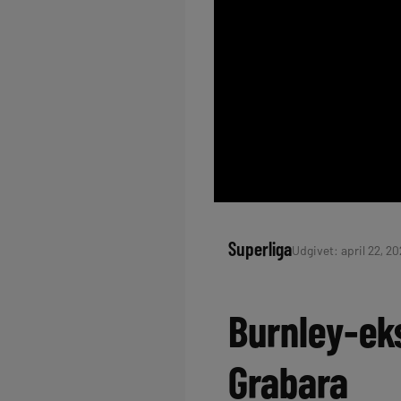
Superliga
Udgivet: april 22, 20
Burnley-eks
Grabara