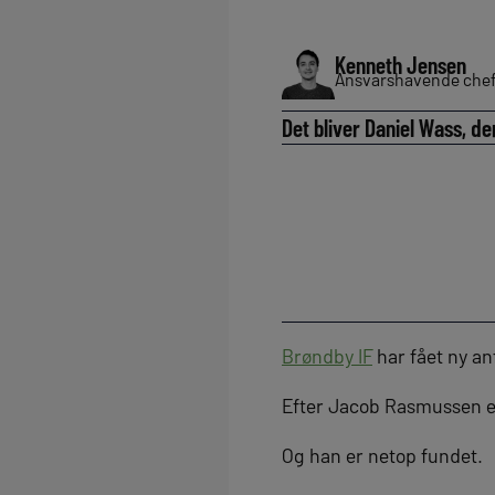
Kenneth Jensen
Ansvarshavende chef
Det bliver Daniel Wass, d
Brøndby IF
har fået ny an
Efter Jacob Rasmussen er 
Og han er netop fundet.