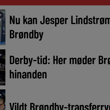
►
Nu kan Jesper Lindstrøm
Brøndby
►
Derby-tid: Her møder Br
hinanden
►
Vildt Brøndby-transferryg