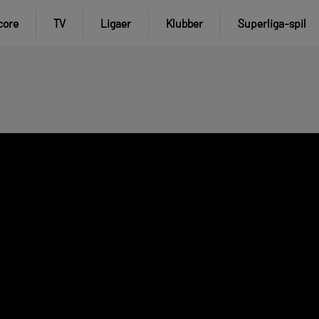
core
TV
Ligaer
Klubber
Superliga-spil