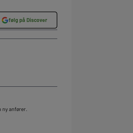
følg på Discover
n ny anfører.