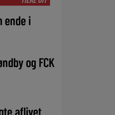
 ende i
øndby og FCK
te aflivet