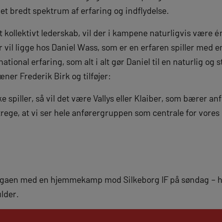
et bredt spektrum af erfaring og indflydelse.
t kollektivt lederskab, vil der i kampene naturligvis være é
 vil ligge hos Daniel Wass, som er en erfaren spiller med e
national erfaring, som alt i alt gør Daniel til en naturlig o
æner Frederik Birk og tilføjer:
ikke spiller, så vil det være Vallys eller Klaiber, som bærer a
trege, at vi ser hele anførergruppen som centrale for vores
igaen med en hjemmekamp mod Silkeborg IF på søndag – her
lder.