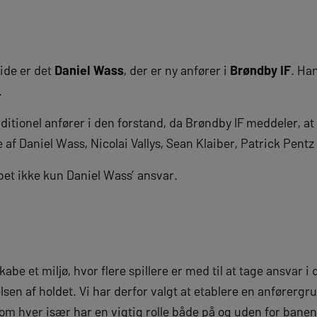
ide er det
Daniel Wass
, der er ny anfører i
Brøndby IF
. Han
.
aditionel anfører i den forstand, da Brøndby IF meddeler, a
af Daniel Wass, Nicolai Vallys, Sean Klaiber, Patrick Pent
et ikke kun Daniel Wass’ ansvar.
skabe et miljø, hvor flere spillere er med til at tage ansvar i
elsen af holdet. Vi har derfor valgt at etablere en anfører
m hver især har en vigtig rolle både på og uden for banen. 