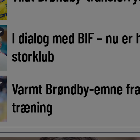
►
I dialog med BIF – nu er h
storklub
►
Varmt Brøndby-emne fra
træning