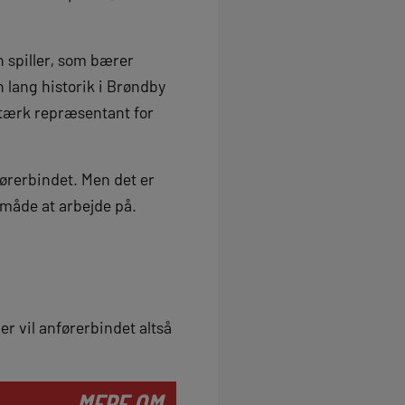
n spiller, som bærer
n lang historik i Brøndby
g stærk repræsentant for
nførerbindet. Men det er
 måde at arbejde på.
 vil anførerbindet altså
MERE OM