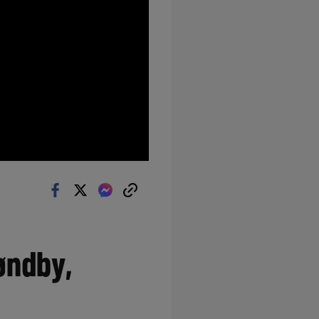
øndby,