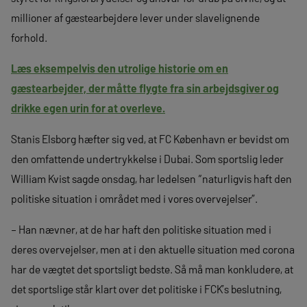
millioner af gæstearbejdere lever under slavelignende
forhold.
Læs eksempelvis den utrolige historie om en
gæstearbejder, der måtte flygte fra sin arbejdsgiver og
drikke egen urin for at overleve.
Stanis Elsborg hæfter sig ved, at FC København er bevidst om
den omfattende undertrykkelse i Dubai. Som sportslig leder
William Kvist sagde onsdag, har ledelsen “naturligvis haft den
politiske situation i området med i vores overvejelser”.
– Han nævner, at de har haft den politiske situation med i
deres overvejelser, men at i den aktuelle situation med corona
har de vægtet det sportsligt bedste. Så må man konkludere, at
det sportslige står klart over det politiske i FCK’s beslutning,