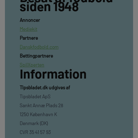
siden 1948
Annoncer
Mediekit
Partnere
Danskfodbold.com
Bettingpartnere
SpilXperten
Information
TIpsbladet.dk udgives af
Tipsbladet ApS
Sankt Annæ Plads 28
1250 København K
Denmark (DK)
CVR 35 41 57 93