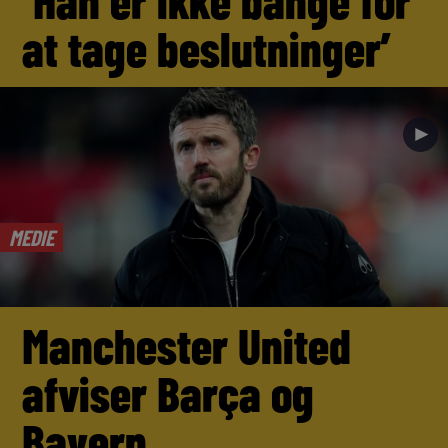
‘Han er ikke bange for
at tage beslutninger’
►
MEDIE
Manchester United
afviser Barça og
Bayern