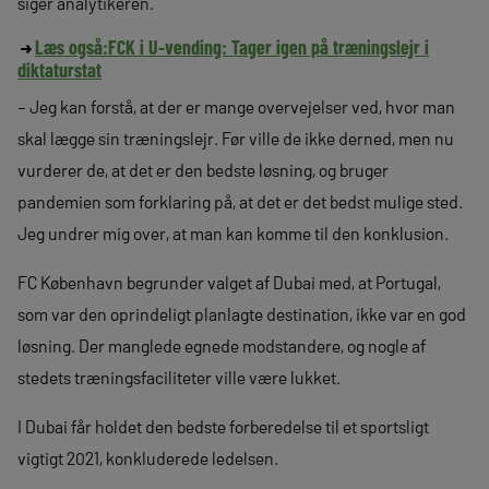
siger analytikeren.
Læs også:
FCK i U-vending: Tager igen på træningslejr i
diktaturstat
– Jeg kan forstå, at der er mange overvejelser ved, hvor man
skal lægge sin træningslejr. Før ville de ikke derned, men nu
vurderer de, at det er den bedste løsning, og bruger
pandemien som forklaring på, at det er det bedst mulige sted.
Jeg undrer mig over, at man kan komme til den konklusion.
FC København begrunder valget af Dubai med, at Portugal,
som var den oprindeligt planlagte destination, ikke var en god
løsning. Der manglede egnede modstandere, og nogle af
stedets træningsfaciliteter ville være lukket.
I Dubai får holdet den bedste forberedelse til et sportsligt
vigtigt 2021, konkluderede ledelsen.