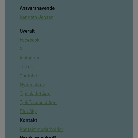
Ansvarshavende
Kenneth Jensen
Overalt
Facebook
X
Instagram
TikTok
Youtube
Nyhedsbrev
Tipsbladet App
TjekFoodbold App
BlueSky
Kontakt
Kontakt medarbejder
Har du en nyhed?