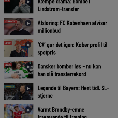
Kæmpe drama: Bombe i
►
Lindstrøm-transfer
Afsløring: FC København afviser
EKSKLUSIVT
►
millionbud
‘CV’ gør det igen: Køber profil til
MEDIE
►
spotpris
Dansker bomber løs – nu kan
MEDIE
►
han slå transferrekord
Legende til Bayern: Hent tidl. SL-
NYHEDER
►
stjerne
Varmt Brøndby-emne
►
fraværende til træning