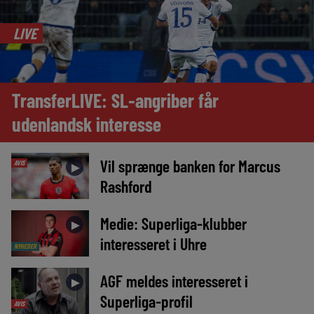
LIVE
TransferLIVE: SL-angriber får
udenlandsk interesse
Vil sprænge banken for Marcus
AVIS
►
Rashford
Medie: Superliga-klubber
►
interesseret i Uhre
NYHEDER
AGF meldes interesseret i
►
Superliga-profil
AVIS