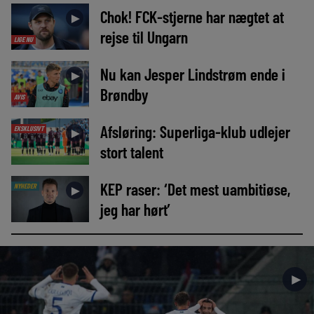
Chok! FCK-stjerne har nægtet at
►
rejse til Ungarn
LIGE NU
Nu kan Jesper Lindstrøm ende i
►
Brøndby
AVIS
Afsløring: Superliga-klub udlejer
EKSKLUSIVT
►
stort talent
KEP raser: ‘Det mest uambitiøse,
NYHEDER
►
jeg har hørt’
►