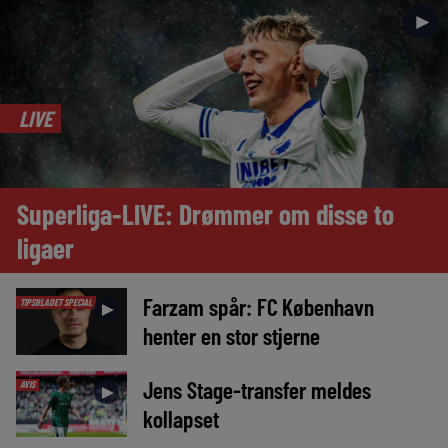
►
LIVE
Superliga-LIVE: Drømmer om disse to
ligaer
Farzam spår: FC København
TIPSBLADET SPECIAL
►
henter en stor stjerne
Jens Stage-transfer meldes
AVIS
►
kollapset