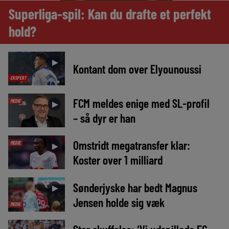
Superliga-spil: Kan du drafte et perfekt
hold?
►
Kontant dom over Elyounoussi
EKSPERT
FCM meldes enige med SL-profil
MEDIE
►
– så dyr er han
Omstridt megatransfer klar:
MEDIE
►
Koster over 1 milliard
Sønderjyske har bedt Magnus
►
Jensen holde sig væk
MEDIE