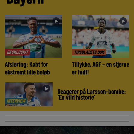
►
►
EKSKLUSIVT
TIPSBLADETS DOM
Afsløring: Købt for
Tillykke, AGF – en stjerne
ekstremt lille beløb
er født!
►
Reagerer på Larsson-bombe:
‘En vild historie’
INTERVIEW