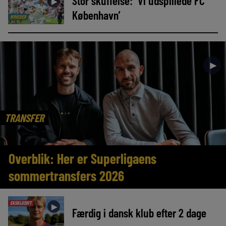
Stor skuffelse: ‘Vi udspillede FC
►
København’
NYHEDER
►
TRANSFER
Overblik: Her er Superligaens
sommertransfers 2026
EKSKLUSIVT
►
Færdig i dansk klub efter 2 dage