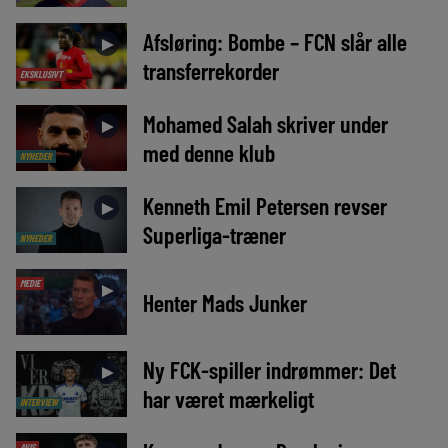
Afsløring: Bombe – FCN slår alle
►
transferrekorder
EKSKLUSIVT
Mohamed Salah skriver under
►
med denne klub
NYHEDER
Kenneth Emil Petersen revser
►
Superliga-træner
NYHEDER
MEDIE
►
Henter Mads Junker
Ny FCK-spiller indrømmer: Det
►
har været mærkeligt
INTERVIEW
AVIS