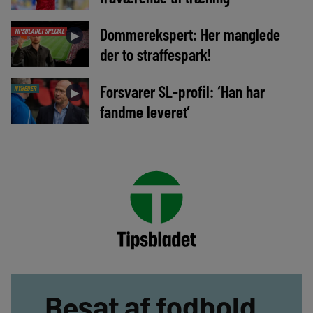
Dommerekspert: Her manglede
TIPSBLADET SPECIAL
►
der to straffespark!
Forsvarer SL-profil: ‘Han har
NYHEDER
►
fandme leveret’
Besat af fodbold