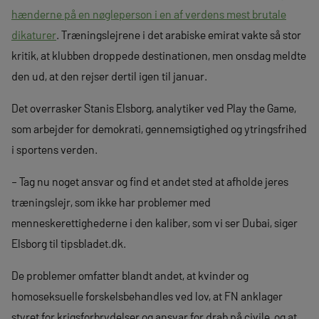
hænderne på en nøgleperson i en af verdens mest brutale
dikaturer
. Træningslejrene i det arabiske emirat vakte så stor
kritik, at klubben droppede destinationen, men onsdag meldte
den ud, at den rejser dertil igen til januar.
Det overrasker Stanis Elsborg, analytiker ved Play the Game,
som arbejder for demokrati, gennemsigtighed og ytringsfrihed
i sportens verden.
– Tag nu noget ansvar og find et andet sted at afholde jeres
træningslejr, som ikke har problemer med
menneskerettighederne i den kaliber, som vi ser Dubai, siger
Elsborg til tipsbladet.dk.
De problemer omfatter blandt andet, at kvinder og
homoseksuelle forskelsbehandles ved lov, at FN anklager
styret for krigsforbrydelser og ansvar for drab på civile, og at