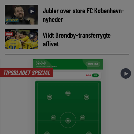
Jubler over store FC København-
►
nyheder
INTERVIEW
Vildt Brøndby-transferrygte
MEDIE
►
aflivet
TIPSBLADET SPECIAL
►