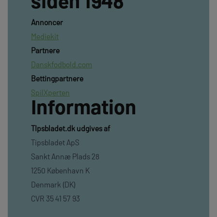
siden 1948
Annoncer
Mediekit
Partnere
Danskfodbold.com
Bettingpartnere
SpilXperten
Information
TIpsbladet.dk udgives af
Tipsbladet ApS
Sankt Annæ Plads 28
1250 København K
Denmark (DK)
CVR 35 41 57 93