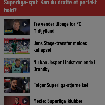
Superliga-spil: Kan du drafte et perfekt
hold?
Tre vender tilbage for FC
►
Midtjylland
NYHEDER
Jens Stage-transfer meldes
AVIS
►
kollapset
Nu kan Jesper Lindstrøm ende i
►
Brøndby
AVIS
MEDIE
►
Følger Superliga-stjerne tæt
Medie: Superliga-klubber
►