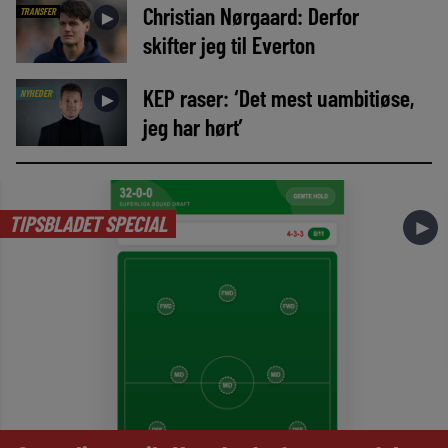
Christian Nørgaard: Derfor
TRANSFER
►
skifter jeg til Everton
KEP raser: ‘Det mest uambitiøse,
NYHEDER
►
jeg har hørt’
TIPSBLADET SPECIAL
►