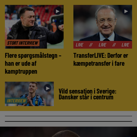
►
►
STORT INTERVIEW
//
LIVE
//
LIVE
//
LIVE
//
LIVE
Flere spørgsmålstegn –
TransferLIVE: Derfor er
han er ude af
kæmpetransfer i fare
kamptruppen
►
Vild sensation i Sverige:
Dansker står i centrum
INTERVIEW