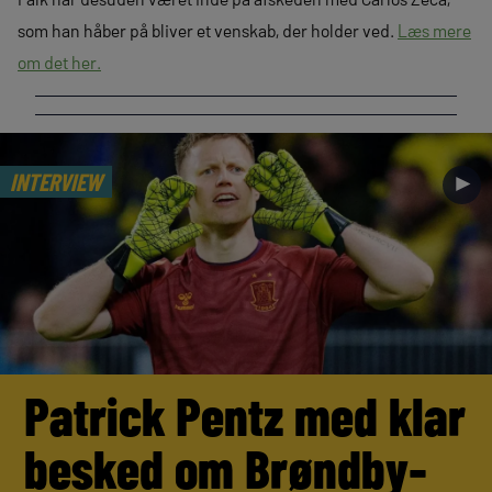
som han håber på bliver et venskab, der holder ved.
Læs mere
om det her.
INTERVIEW
►
Patrick Pentz med klar
besked om Brøndby-