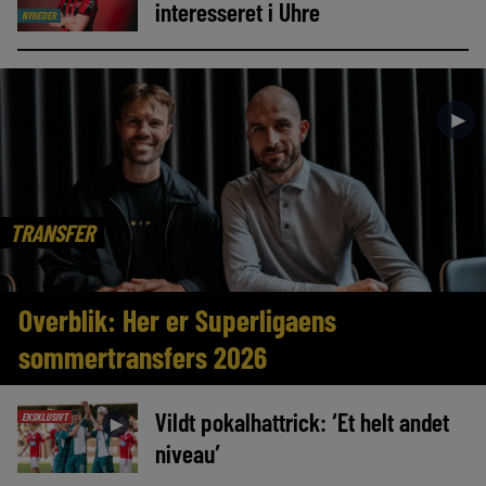
interesseret i Uhre
NYHEDER
►
TRANSFER
Overblik: Her er Superligaens
sommertransfers 2026
Vildt pokalhattrick: ‘Et helt andet
EKSKLUSIVT
►
niveau’