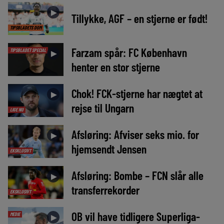
►
Tillykke, AGF – en stjerne er født!
TIPSBLADETS DOM
Farzam spår: FC København
TIPSBLADET SPECIAL
►
henter en stor stjerne
Chok! FCK-stjerne har nægtet at
►
rejse til Ungarn
LIGE NU
Afsløring: Afviser seks mio. for
►
hjemsendt Jensen
EKSKLUSIVT
Afsløring: Bombe – FCN slår alle
►
transferrekorder
EKSKLUSIVT
OB vil have tidligere Superliga-
MEDIE
►