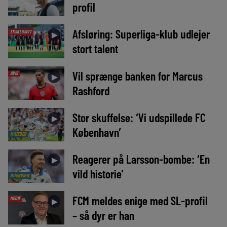
profil
Afsløring: Superliga-klub udlejer
EKSKLUSIVT
►
stort talent
Vil sprænge banken for Marcus
AVIS
►
Rashford
Stor skuffelse: ‘Vi udspillede FC
►
København’
NYHEDER
Reagerer på Larsson-bombe: ‘En
►
vild historie’
INTERVIEW
FCM meldes enige med SL-profil
MEDIE
►
– så dyr er han