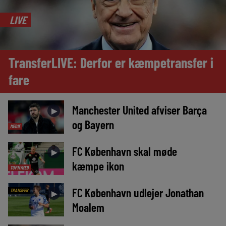
LIVE
TransferLIVE: Derfor er kæmpetransfer i
fare
Manchester United afviser Barça
►
og Bayern
MEDIE
FC København skal møde
►
kæmpe ikon
TOPNYHED
FC København udlejer Jonathan
TRANSFER
►
Moalem