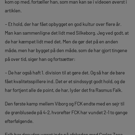
kom op med, fortæller han, som man kan se i videoen øverst i
artiklen.
– Et hold, der har fået opbygget en god kultur over flere år.
Man kan sammenligne det lidt med Silkeborg. Jeg ved godt, at
de har kæmpet lidt med det. Men de gør det på en anden
måde, men har bygget på den måde, som de har gjort tingene
på over tid, siger han og fortsætter:
– De har også haft 1. division til at gøre det. Og så har de bare
fået kvalitetsspillere ind. Det er et sindssygt godt hold, og de
har fortjent alle de point, de har, lyder det fra Rasmus Falk.
Den første kamp mellem Viborg og FCK endte med en sejr til
de grønblusede på 4-2, hvorefter FCK har vundet 2-1 to gange
efterfølgende.
Falk har desuden været inde på afskeden med Carlos Zeca,