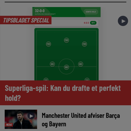
TIPSBLADET SPECIAL
►
Superliga-spil: Kan du drafte et perfekt
hold?
Manchester United afviser Barça
►
og Bayern
MEDIE