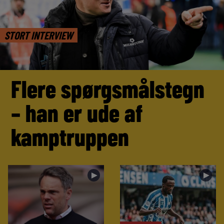
STORT INTERVIEW
Flere spørgsmålstegn
– han er ude af
kamptruppen
►
►