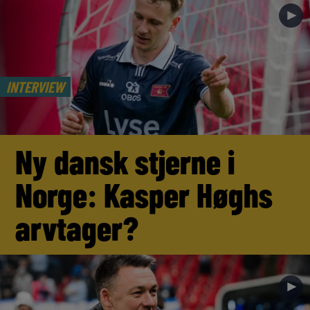
►
INTERVIEW
Ny dansk stjerne i
Norge: Kasper Høghs
arvtager?
►