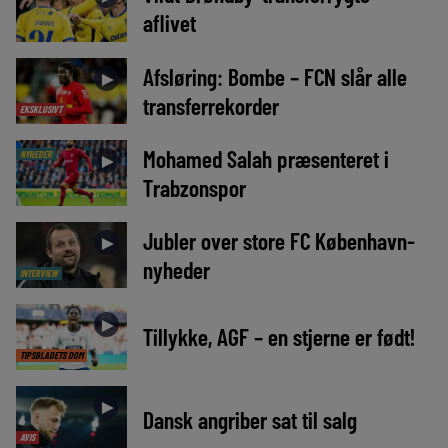
aflivet
Afsløring: Bombe – FCN slår alle
►
transferrekorder
EKSKLUSIVT
Mohamed Salah præsenteret i
NYHEDER
►
Trabzonspor
Jubler over store FC København-
►
nyheder
INTERVIEW
►
Tillykke, AGF – en stjerne er født!
TIPSBLADETS DOM
►
Dansk angriber sat til salg
AVIS