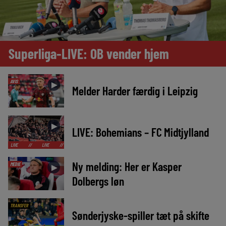
Superliga-LIVE: OB vender hjem
AVIS
►
Melder Harder færdig i Leipzig
►
LIVE: Bohemians – FC Midtjylland
//
LIVE
//
LIVE
//
LIVE
//
LIVE
//
LIVE
//
LIVE
//
LIVE
//
Ny melding: Her er Kasper
MEDIE
►
Dolbergs løn
TRANSFER
Sønderjyske-spiller tæt på skifte