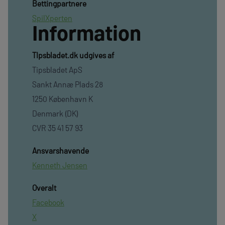
Bettingpartnere
SpilXperten
Information
TIpsbladet.dk udgives af
Tipsbladet ApS
Sankt Annæ Plads 28
1250 København K
Denmark (DK)
CVR 35 41 57 93
Ansvarshavende
Kenneth Jensen
Overalt
Facebook
X