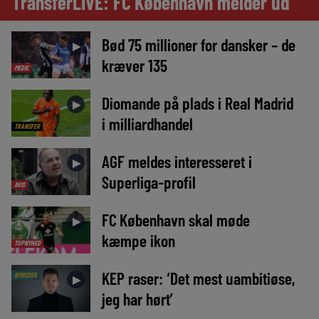
TransferLIVE: FC København melder ud
Bød 75 millioner for dansker – de
►
kræver 135
MEDIE
Diomande på plads i Real Madrid
►
i milliardhandel
TRANSFER
AGF meldes interesseret i
►
Superliga-profil
AVIS
FC København skal møde
►
kæmpe ikon
TOPNYHED
KEP raser: ‘Det mest uambitiøse,
NYHEDER
►
jeg har hørt’