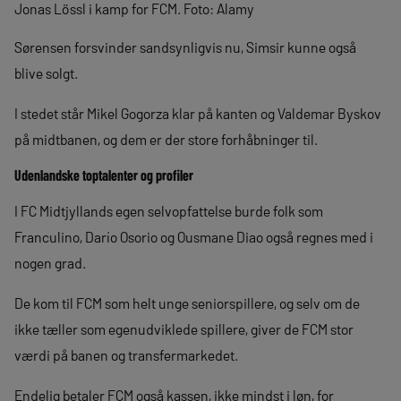
Jonas Lössl i kamp for FCM. Foto: Alamy
Sørensen forsvinder sandsynligvis nu, Simsir kunne også
blive solgt.
I stedet står Mikel Gogorza klar på kanten og Valdemar Byskov
på midtbanen, og dem er der store forhåbninger til.
Udenlandske toptalenter og profiler
I FC Midtjyllands egen selvopfattelse burde folk som
Franculino, Darío Osorio og Ousmane Diao også regnes med i
nogen grad.
De kom til FCM som helt unge seniorspillere, og selv om de
ikke tæller som egenudviklede spillere, giver de FCM stor
værdi på banen og transfermarkedet.
Endelig betaler FCM også kassen, ikke mindst i løn, for