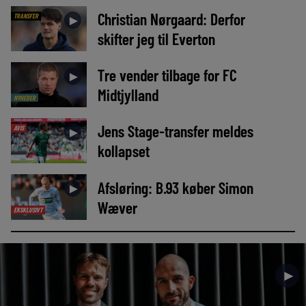
Christian Nørgaard: Derfor
TRANSFER
►
skifter jeg til Everton
Tre vender tilbage for FC
►
Midtjylland
NYHEDER
Jens Stage-transfer meldes
AVIS
►
kollapset
Afsløring: B.93 køber Simon
►
Wæver
EKSKLUSIVT
►