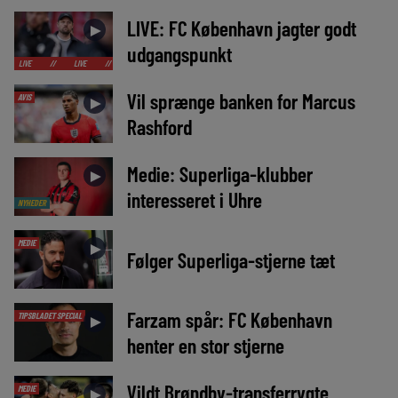
LIVE: FC København jagter godt
►
udgangspunkt
//
LIVE
//
LIVE
//
LIVE
//
LIVE
//
LIVE
//
LIVE
//
LIVE
//
Vil sprænge banken for Marcus
AVIS
►
Rashford
Medie: Superliga-klubber
►
interesseret i Uhre
NYHEDER
MEDIE
►
Følger Superliga-stjerne tæt
Farzam spår: FC København
TIPSBLADET SPECIAL
►
henter en stor stjerne
Vildt Brøndby-transferrygte
MEDIE
►