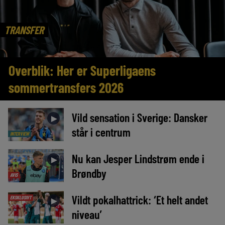
TRANSFER
Overblik: Her er Superligaens
sommertransfers 2026
Vild sensation i Sverige: Dansker
►
står i centrum
INTERVIEW
Nu kan Jesper Lindstrøm ende i
►
Brøndby
AVIS
Vildt pokalhattrick: ‘Et helt andet
EKSKLUSIVT
►
niveau’