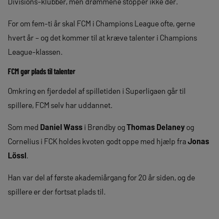
Divisions-klubber, men drømmene stopper ikke der.
For om fem-ti år skal FCM i Champions League ofte, gerne
hvert år – og det kommer til at kræve talenter i Champions
League-klassen.
FCM gør plads til talenter
Omkring en fjerdedel af spilletiden i Superligaen går til
spillere, FCM selv har uddannet.
Som med
Daniel
Wass
i Brøndby og
Thomas Delaney
og
Cornelius i FCK holdes kvoten godt oppe med hjælp fra
Jonas
Lössl
.
Han var del af første akademiårgang for 20 år siden, og de
spillere er der fortsat plads til.