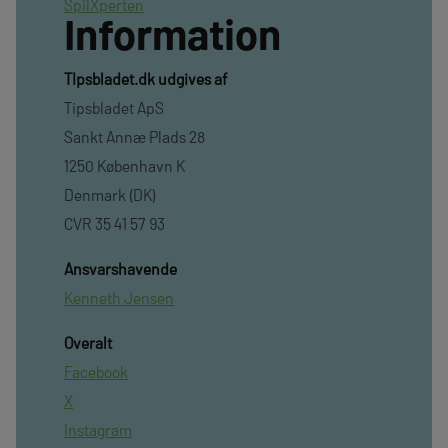
SpilXperten
Information
TIpsbladet.dk udgives af
Tipsbladet ApS
Sankt Annæ Plads 28
1250 København K
Denmark (DK)
CVR 35 41 57 93
Ansvarshavende
Kenneth Jensen
Overalt
Facebook
X
Instagram