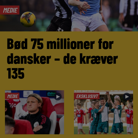
MEDIE
Bød 75 millioner for
dansker – de kræver
135
MEDIE
EKSKLUSIVT
►
►