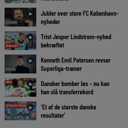
Jubler over store FC København-
►
nyheder
INTERVIEW
Trist Jesper Lindstrøm-nyhed
►
bekræftet
EKSKLUSIVT
Kenneth Emil Petersen revser
►
Superliga-træner
NYHEDER
Dansker bomber løs – nu kan
MEDIE
►
han slå transferrekord
‘Et af de største danske
TIPSBLADET SPECIAL
►
resultater’