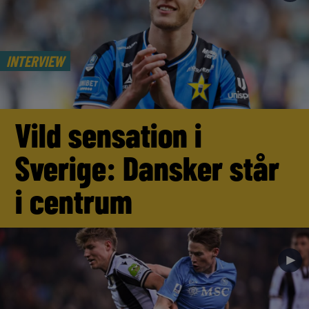
INTERVIEW
Vild sensation i
Sverige: Dansker står
i centrum
►