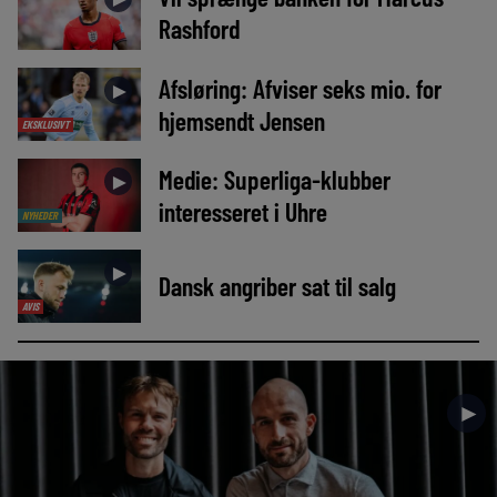
Rashford
Afsløring: Afviser seks mio. for
►
hjemsendt Jensen
EKSKLUSIVT
Medie: Superliga-klubber
►
interesseret i Uhre
NYHEDER
►
Dansk angriber sat til salg
AVIS
►