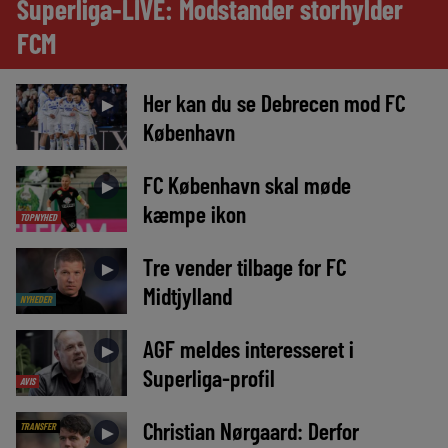
Superliga-LIVE: Modstander storhylder
FCM
Her kan du se Debrecen mod FC
►
København
FC København skal møde
►
kæmpe ikon
TOPNYHED
Tre vender tilbage for FC
►
Midtjylland
NYHEDER
AGF meldes interesseret i
►
Superliga-profil
AVIS
Christian Nørgaard: Derfor
TRANSFER
►