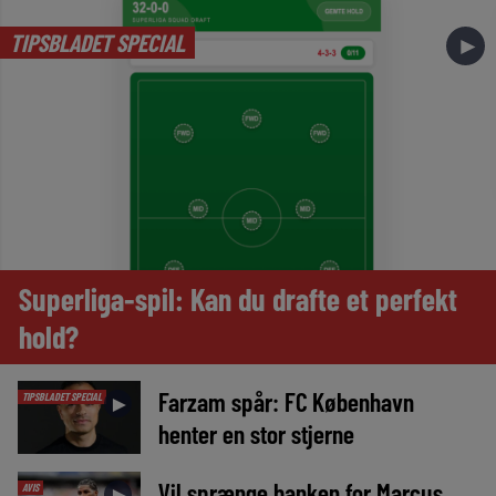
TIPSBLADET SPECIAL
►
Superliga-spil: Kan du drafte et perfekt
hold?
Farzam spår: FC København
TIPSBLADET SPECIAL
►
henter en stor stjerne
Vil sprænge banken for Marcus
AVIS
►