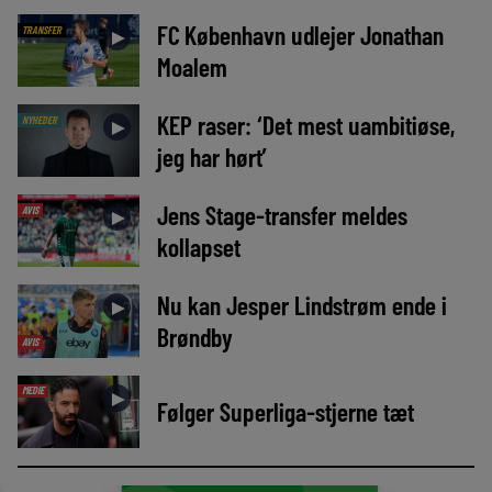
FC København udlejer Jonathan
TRANSFER
►
Moalem
KEP raser: ‘Det mest uambitiøse,
NYHEDER
►
jeg har hørt’
Jens Stage-transfer meldes
AVIS
►
kollapset
Nu kan Jesper Lindstrøm ende i
►
Brøndby
AVIS
MEDIE
►
Følger Superliga-stjerne tæt