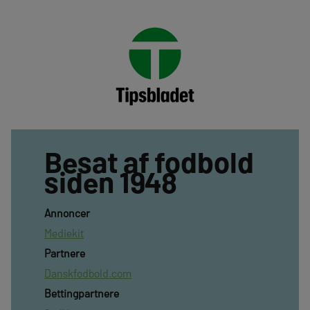
Besat af fodbold
siden 1948
Annoncer
Mediekit
Partnere
Danskfodbold.com
Bettingpartnere