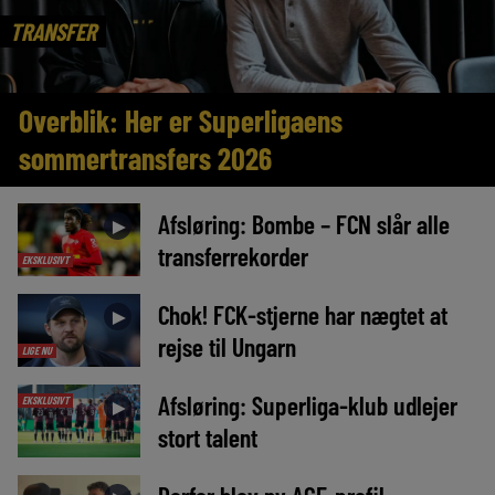
TRANSFER
Overblik: Her er Superligaens
sommertransfers 2026
Afsløring: Bombe – FCN slår alle
►
transferrekorder
EKSKLUSIVT
Chok! FCK-stjerne har nægtet at
►
rejse til Ungarn
LIGE NU
Afsløring: Superliga-klub udlejer
EKSKLUSIVT
►
stort talent