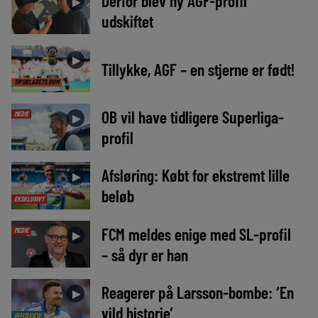
Derfor blev ny AGF-profil
►
udskiftet
►
Tillykke, AGF – en stjerne er født!
TIPSBLADETS DOM
OB vil have tidligere Superliga-
MEDIE
►
profil
Afsløring: Købt for ekstremt lille
►
beløb
EKSKLUSIVT
FCM meldes enige med SL-profil
MEDIE
►
– så dyr er han
Reagerer på Larsson-bombe: ‘En
►
vild historie’
INTERVIEW