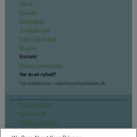
TikTok
Youtube
Nyhedsbrev
Tipsbladet App
TjekFoodbold App
BlueSky
Kontakt
Kontakt medarbejder
Har du en nyhed?
Tip redaktionen:
redaktion@tipsbladet.dk
Privatilvspolitik
Cookiepolitik
Publiceringspolitik
Vilkår for brug af sitet