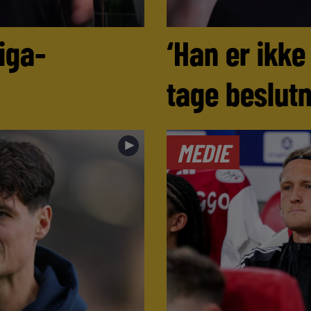
iga-
‘Han er ikke
tage beslutn
►
MEDIE