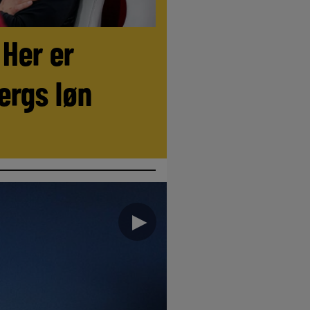
 Her er
ergs løn
►