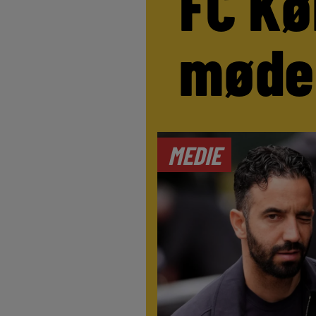
FC Kø
møde
MEDIE