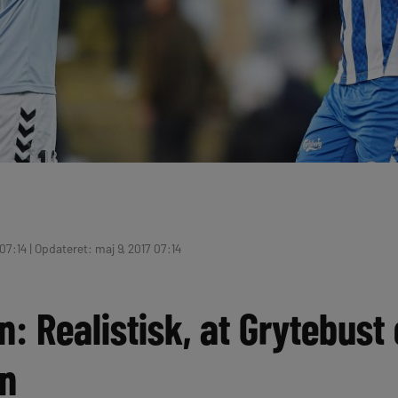
07:14 | Opdateret: maj 9, 2017 07:14
n: Realistisk, at Grytebust
n