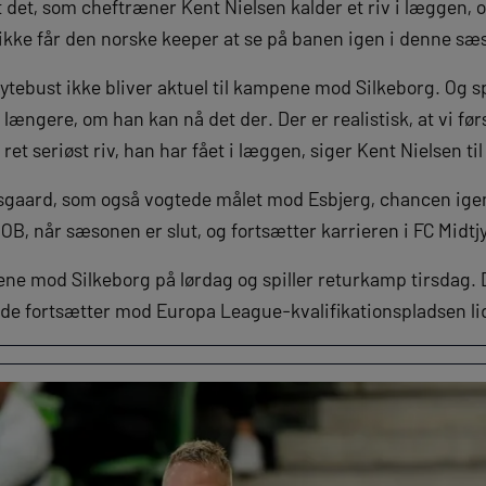
 det, som cheftræner Kent Nielsen kalder et riv i læggen, o
 ikke får den norske keeper at se på banen igen i denne sæ
 Grytebust ikke bliver aktuel til kampene mod Silkeborg. Og 
længere, om han kan nå det der. Der er realistisk, at vi før
t seriøst riv, han har fået i læggen, siger Kent Nielsen til
kesgaard, som også vogtede målet mod Esbjerg, chancen ig
B, når sæsonen er slut, og fortsætter karrieren i FC Midtjy
ne mod Silkeborg på lørdag og spiller returkamp tirsdag.
nde fortsætter mod Europa League-kvalifikationspladsen li