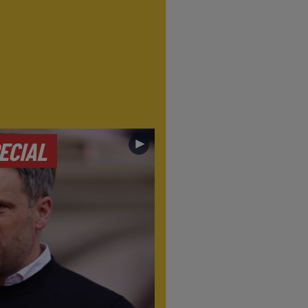
►
ECIAL