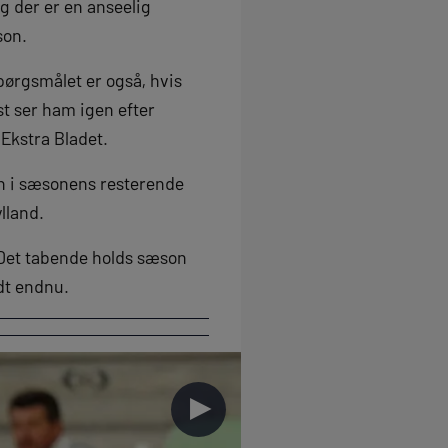
g der er en anseelig
son.
spørgsmålet er også, hvis
st ser ham igen efter
 Ekstra Bladet.
en i sæsonens resterende
lland.
 Det tabende holds sæson
dt endnu.
►