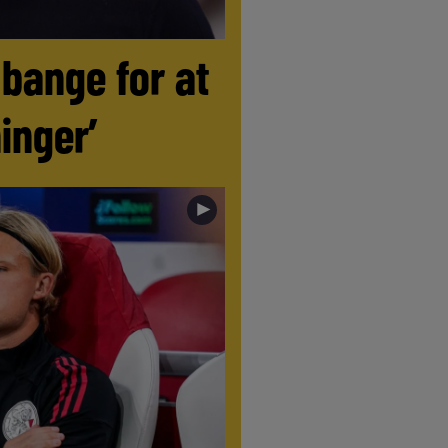
 bange for at
inger’
►