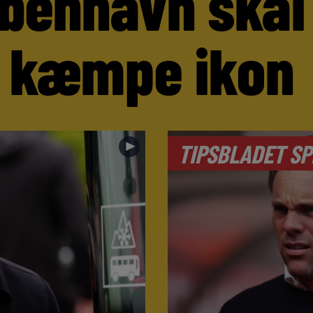
benhavn skal
 kæmpe ikon
►
TIPSBLADET SP