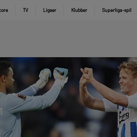
core
TV
Ligaer
Klubber
Superliga-spil