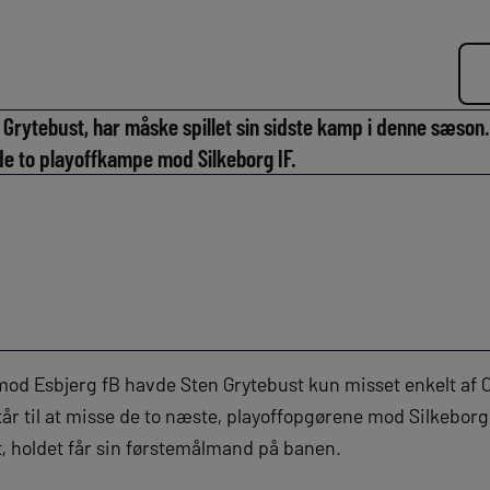
Grytebust, har måske spillet sin sidste kamp i denne sæson
 to playoffkampe mod Silkeborg IF.
od Esbjerg fB havde Sten Grytebust kun misset enkelt af 
r til at misse de to næste, playoffopgørene mod Silkeborg 
rt, holdet får sin førstemålmand på banen.