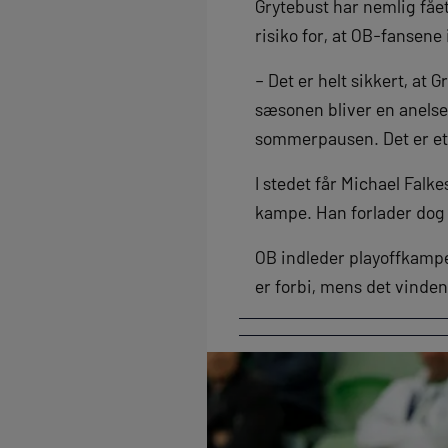
Grytebust har nemlig fået
risiko for, at OB-fansene
– Det er helt sikkert, at
sæsonen bliver en anelse 
sommerpausen. Det er et re
I stedet får Michael Fal
kampe. Han forlader dog O
OB indleder playoffkampe
er forbi, mens det vinde