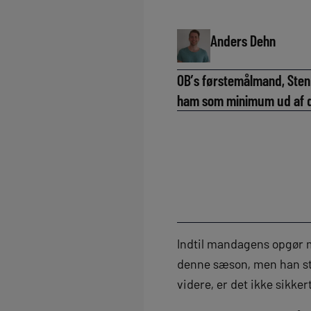
Anders Dehn
OB’s førstemålmand, Sten 
ham som minimum ud af de
Indtil mandagens opgør m
denne sæson, men han stå
videre, er det ikke sikke