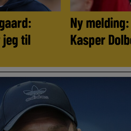
rgaard:
Ny melding:
 jeg til
Kasper Dolb