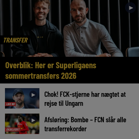
►
TRANSFER
Overblik: Her er Superligaens
sommertransfers 2026
Chok! FCK-stjerne har nægtet at
►
rejse til Ungarn
LIGE NU
Afsløring: Bombe – FCN slår alle
►
transferrekorder
EKSKLUSIVT