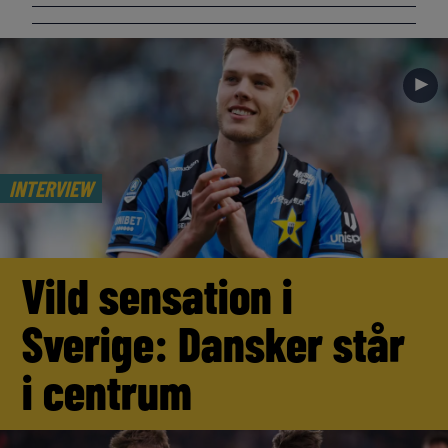
►
INTERVIEW
Vild sensation i
Sverige: Dansker står
i centrum