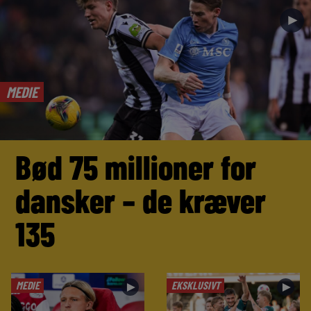
►
MEDIE
Bød 75 millioner for
dansker – de kræver
135
MEDIE
EKSKLUSIVT
►
►