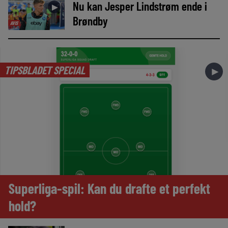
Nu kan Jesper Lindstrøm ende i
►
Brøndby
AVIS
TIPSBLADET SPECIAL
►
Superliga-spil: Kan du drafte et perfekt
hold?