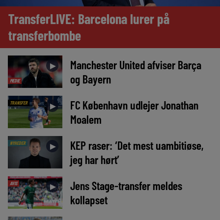
TransferLIVE: Barcelona lurer på
transferbombe
Manchester United afviser Barça
►
og Bayern
MEDIE
FC København udlejer Jonathan
TRANSFER
►
Moalem
KEP raser: ‘Det mest uambitiøse,
NYHEDER
►
jeg har hørt’
Jens Stage-transfer meldes
AVIS
►
kollapset