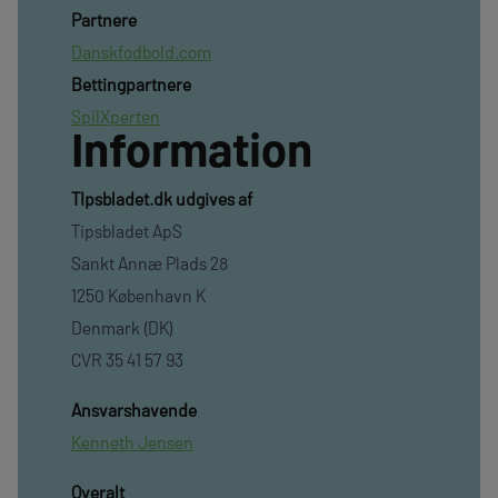
Partnere
Danskfodbold.com
Bettingpartnere
SpilXperten
Information
TIpsbladet.dk udgives af
Tipsbladet ApS
Sankt Annæ Plads 28
1250 København K
Denmark (DK)
CVR 35 41 57 93
Ansvarshavende
Kenneth Jensen
Overalt