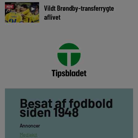
Vildt Brøndby-transferrygte
MEDIE
►
aflivet
Besat af fodbold
siden 1948
Annoncer
Mediekit