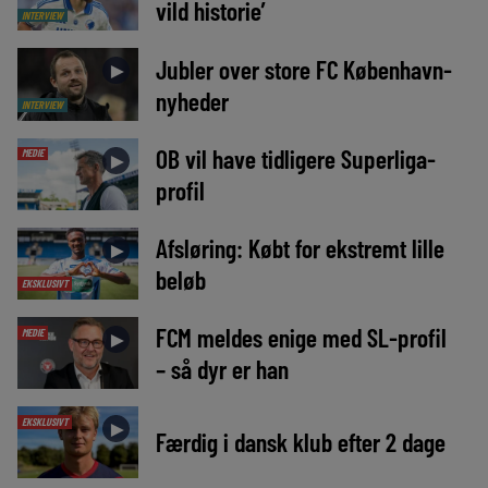
vild historie’
INTERVIEW
Jubler over store FC København-
►
nyheder
INTERVIEW
OB vil have tidligere Superliga-
MEDIE
►
profil
Afsløring: Købt for ekstremt lille
►
beløb
EKSKLUSIVT
FCM meldes enige med SL-profil
MEDIE
►
– så dyr er han
EKSKLUSIVT
►
Færdig i dansk klub efter 2 dage