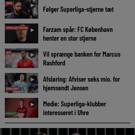
MEDIE
►
Følger Superliga-stjerne tæt
Farzam spår: FC København
TIPSBLADET SPECIAL
►
henter en stor stjerne
Vil sprænge banken for Marcus
AVIS
►
Rashford
Afsløring: Afviser seks mio. for
►
hjemsendt Jensen
EKSKLUSIVT
Medie: Superliga-klubber
►
interesseret i Uhre
NYHEDER