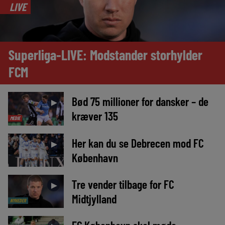
LIVE
Superliga-LIVE: Modstander storhylder
FCM
Bød 75 millioner for dansker – de
►
kræver 135
MEDIE
Her kan du se Debrecen mod FC
►
København
Tre vender tilbage for FC
►
Midtjylland
NYHEDER