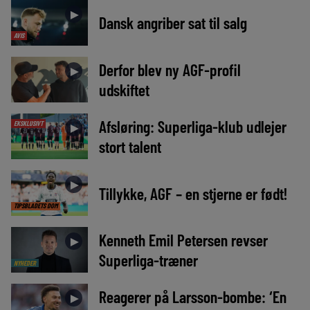
►
Dansk angriber sat til salg
AVIS
Derfor blev ny AGF-profil
►
udskiftet
Afsløring: Superliga-klub udlejer
EKSKLUSIVT
►
stort talent
►
Tillykke, AGF – en stjerne er født!
TIPSBLADETS DOM
Kenneth Emil Petersen revser
►
Superliga-træner
NYHEDER
Reagerer på Larsson-bombe: ‘En
►