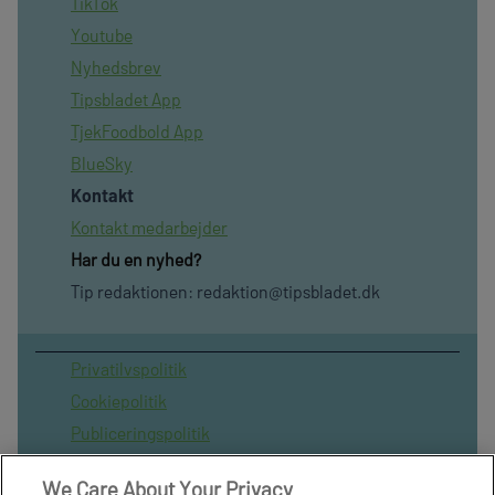
TikTok
Youtube
Nyhedsbrev
Tipsbladet App
TjekFoodbold App
BlueSky
Kontakt
Kontakt medarbejder
Har du en nyhed?
Tip redaktionen:
redaktion@tipsbladet.dk
Privatilvspolitik
Cookiepolitik
Publiceringspolitik
Vilkår for brug af sitet
We Care About Your Privacy