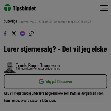
Superliga
Udgivet: maj 21, 2025 06:38 | Opdateret: maj 22, 2025 08:35
Lurer stjernesalg? – Det vil jeg elske
Troels Bager Thøgersen
Tidligere kommentator og journalist
følg på Discover
AaB vil meget nødig undvære nøglespillere som Mathias Jørgensen i den
kommende, svære sæson i 1. Division.