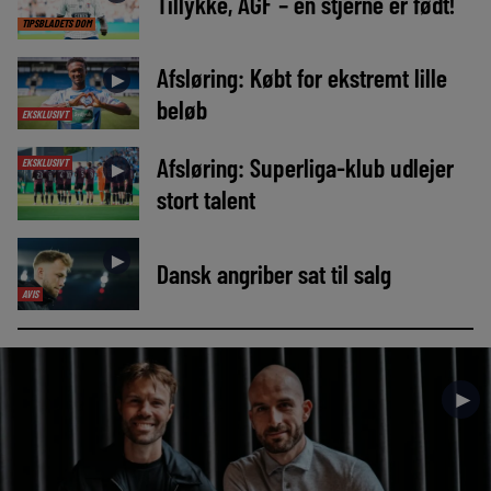
Tillykke, AGF – en stjerne er født!
TIPSBLADETS DOM
Afsløring: Købt for ekstremt lille
►
beløb
EKSKLUSIVT
Afsløring: Superliga-klub udlejer
EKSKLUSIVT
►
stort talent
►
Dansk angriber sat til salg
AVIS
►