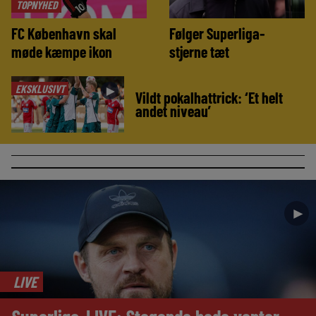
TOPNYHED
FC København skal
Følger Superliga-
møde kæmpe ikon
stjerne tæt
EKSKLUSIVT
►
Vildt pokalhattrick: ‘Et helt
andet niveau’
►
LIVE