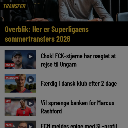
TRANSFER
Overblik: Her er Superligaens
sommertransfers 2026
Chok! FCK-stjerne har nægtet at
►
rejse til Ungarn
LIGE NU
EKSKLUSIVT
►
Færdig i dansk klub efter 2 dage
Vil sprænge banken for Marcus
AVIS
►
Rashford
FCM meldes enige med SL-profil
MEDIE
►