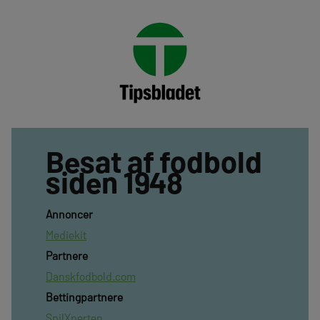
Besat af fodbold
siden 1948
Annoncer
Mediekit
Partnere
Danskfodbold.com
Bettingpartnere
SpilXperten