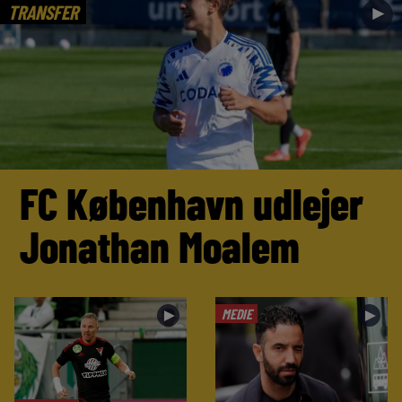
TRANSFER
►
FC København udlejer
Jonathan Moalem
MEDIE
►
►