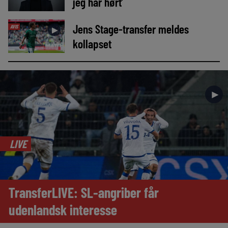
jeg har hørt’
Jens Stage-transfer meldes
AVIS
►
kollapset
►
LIVE
TransferLIVE: SL-angriber får
udenlandsk interesse