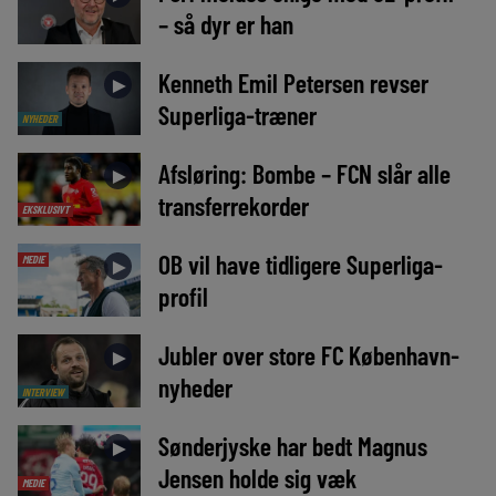
– så dyr er han
Kenneth Emil Petersen revser
►
Superliga-træner
NYHEDER
Afsløring: Bombe – FCN slår alle
►
transferrekorder
EKSKLUSIVT
OB vil have tidligere Superliga-
MEDIE
►
profil
Jubler over store FC København-
►
nyheder
INTERVIEW
Sønderjyske har bedt Magnus
►
Jensen holde sig væk
MEDIE