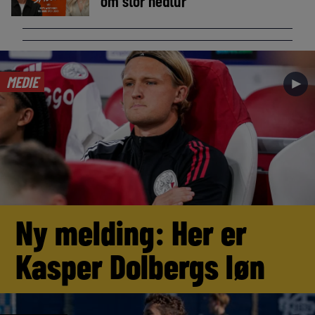
om stor nedtur
MEDIE
►
Ny melding: Her er
Kasper Dolbergs løn