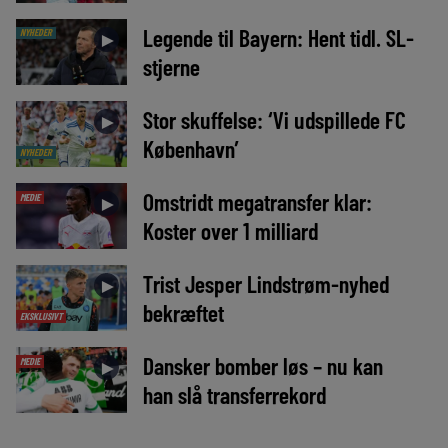
Legende til Bayern: Hent tidl. SL-
NYHEDER
►
stjerne
Stor skuffelse: ‘Vi udspillede FC
►
København’
NYHEDER
Omstridt megatransfer klar:
MEDIE
►
Koster over 1 milliard
Trist Jesper Lindstrøm-nyhed
►
bekræftet
EKSKLUSIVT
Dansker bomber løs – nu kan
MEDIE
►
han slå transferrekord