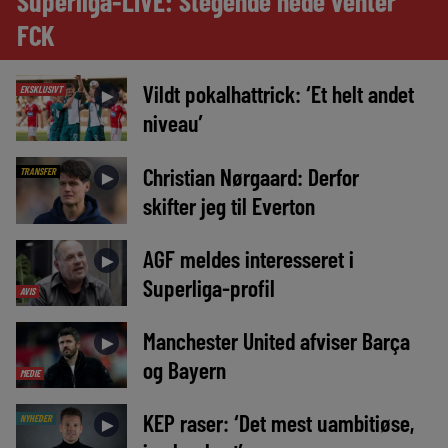
Superliga-LIVE: Stegende hede venter
FCK
Vildt pokalhattrick: ‘Et helt andet
EKSKLUSIVT
►
niveau’
Christian Nørgaard: Derfor
TRANSFER
►
skifter jeg til Everton
AGF meldes interesseret i
►
Superliga-profil
AVIS
Manchester United afviser Barça
►
og Bayern
MEDIE
KEP raser: ‘Det mest uambitiøse,
NYHEDER
►