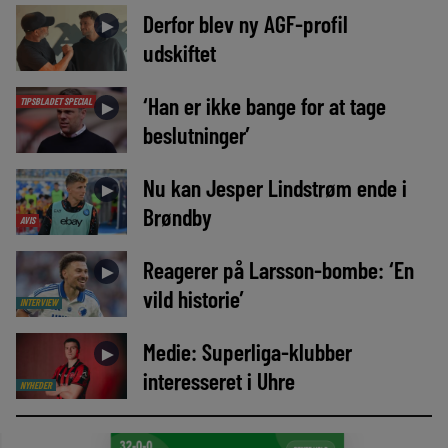
Derfor blev ny AGF-profil
►
udskiftet
‘Han er ikke bange for at tage
TIPSBLADET SPECIAL
►
beslutninger’
Nu kan Jesper Lindstrøm ende i
►
Brøndby
AVIS
Reagerer på Larsson-bombe: ‘En
►
vild historie’
INTERVIEW
Medie: Superliga-klubber
►
interesseret i Uhre
NYHEDER