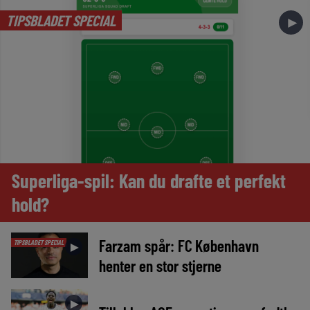
TIPSBLADET SPECIAL
►
Superliga-spil: Kan du drafte et perfekt
hold?
Farzam spår: FC København
TIPSBLADET SPECIAL
►
henter en stor stjerne
►