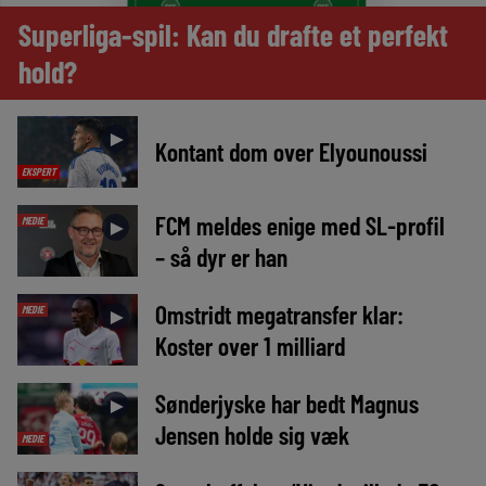
Superliga-spil: Kan du drafte et perfekt
hold?
►
Kontant dom over Elyounoussi
EKSPERT
FCM meldes enige med SL-profil
MEDIE
►
– så dyr er han
Omstridt megatransfer klar:
MEDIE
►
Koster over 1 milliard
Sønderjyske har bedt Magnus
►
Jensen holde sig væk
MEDIE