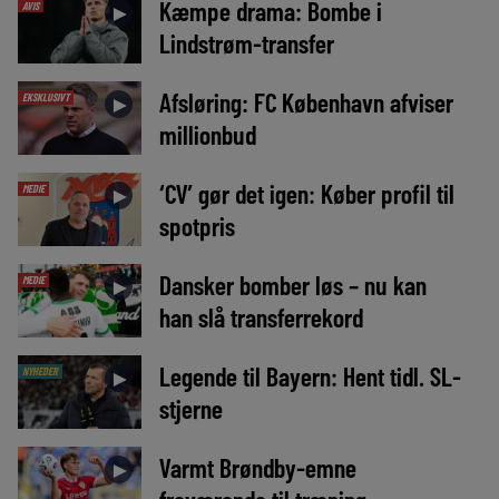
Kæmpe drama: Bombe i
AVIS
►
Lindstrøm-transfer
Afsløring: FC København afviser
EKSKLUSIVT
►
millionbud
‘CV’ gør det igen: Køber profil til
MEDIE
►
spotpris
Dansker bomber løs – nu kan
MEDIE
►
han slå transferrekord
Legende til Bayern: Hent tidl. SL-
NYHEDER
►
stjerne
Varmt Brøndby-emne
►