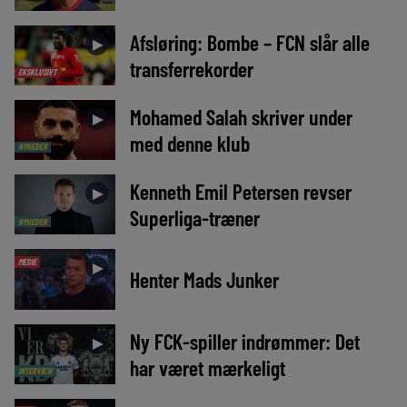
Afsløring: Bombe – FCN slår alle
►
transferrekorder
EKSKLUSIVT
Mohamed Salah skriver under
►
med denne klub
NYHEDER
Kenneth Emil Petersen revser
►
Superliga-træner
NYHEDER
MEDIE
►
Henter Mads Junker
Ny FCK-spiller indrømmer: Det
►
har været mærkeligt
INTERVIEW