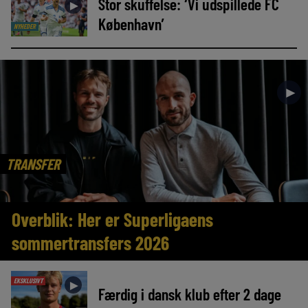
Stor skuffelse: ‘Vi udspillede FC
►
København’
NYHEDER
►
TRANSFER
Overblik: Her er Superligaens
sommertransfers 2026
EKSKLUSIVT
►
Færdig i dansk klub efter 2 dage