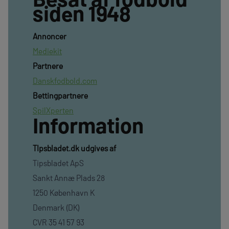
siden 1948
Annoncer
Mediekit
Partnere
Danskfodbold.com
Bettingpartnere
SpilXperten
Information
TIpsbladet.dk udgives af
Tipsbladet ApS
Sankt Annæ Plads 28
1250 København K
Denmark (DK)
CVR 35 41 57 93