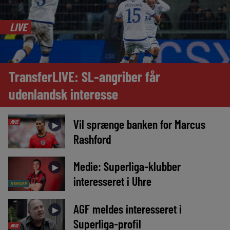
LIVE
TransferLIVE: SL-angriber får
udenlandsk interesse
Vil sprænge banken for Marcus
AVIS
►
Rashford
Medie: Superliga-klubber
►
interesseret i Uhre
NYHEDER
AGF meldes interesseret i
►
Superliga-profil
AVIS