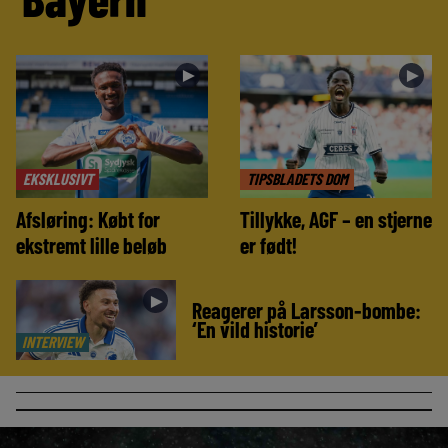
►
►
EKSKLUSIVT
TIPSBLADETS DOM
Afsløring: Købt for
Tillykke, AGF – en stjerne
ekstremt lille beløb
er født!
►
Reagerer på Larsson-bombe:
‘En vild historie’
INTERVIEW