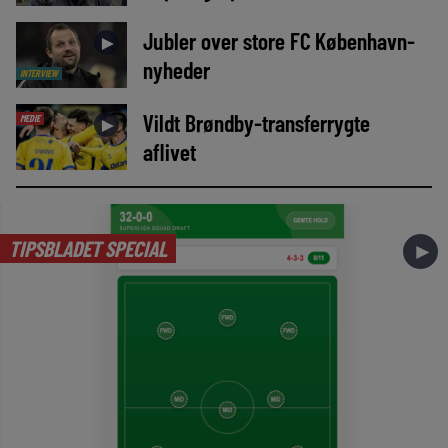
Jubler over store FC København-
►
nyheder
INTERVIEW
Vildt Brøndby-transferrygte
MEDIE
►
aflivet
TIPSBLADET SPECIAL
►