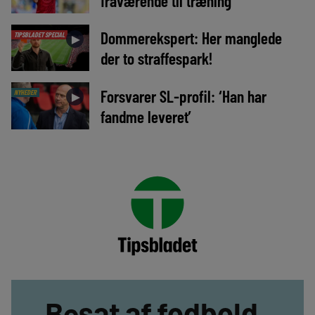
fraværende til træning
Dommerekspert: Her manglede
TIPSBLADET SPECIAL
►
der to straffespark!
Forsvarer SL-profil: ‘Han har
NYHEDER
►
fandme leveret’
Besat af fodbold