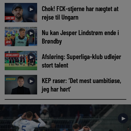
Chok! FCK-stjerne har nægtet at
►
rejse til Ungarn
LIGE NU
Nu kan Jesper Lindstrøm ende i
►
Brøndby
AVIS
Afsløring: Superliga-klub udlejer
EKSKLUSIVT
►
stort talent
KEP raser: ‘Det mest uambitiøse,
NYHEDER
►
jeg har hørt’
►