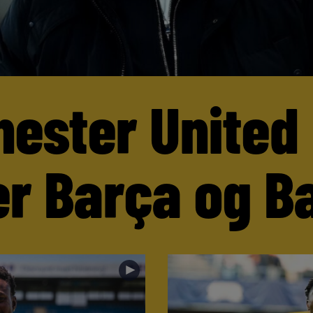
ester United
er Barça og B
►