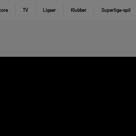
core
TV
Ligaer
Klubber
Superliga-spil