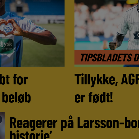
TIPSBLADETS 
bt for
Tillykke, AG
e beløb
er født!
Reagerer på Larsson-bom
►
historie’