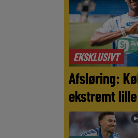
EKSKLUSIVT
Afsløring: Kø
ekstremt lill