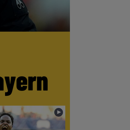
ayern
►