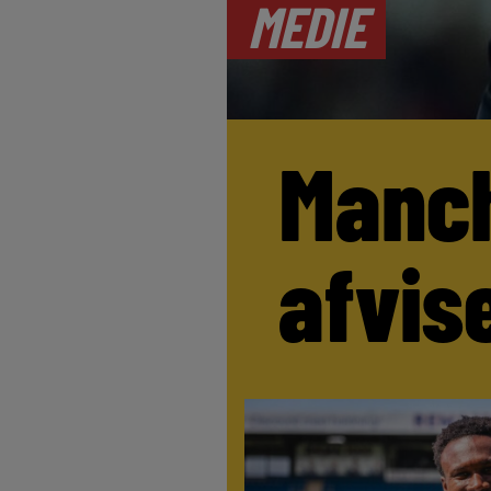
MEDIE
Manch
afvis