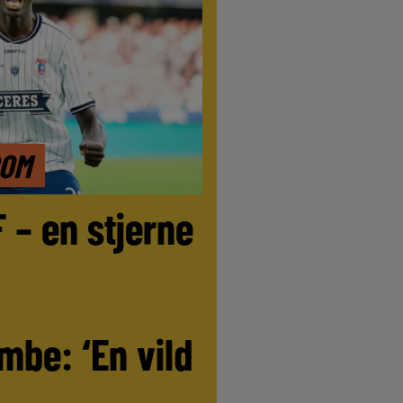
DOM
F – en stjerne
be: ‘En vild