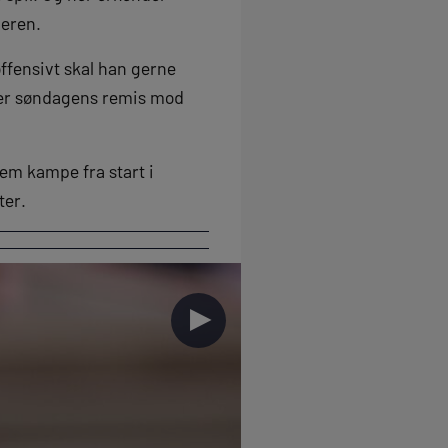
neren.
ffensivt skal han gerne
fter søndagens remis mod
fem kampe fra start i
ter.
►