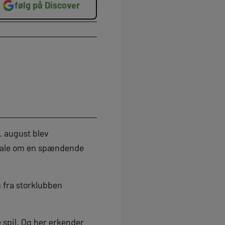
følg på Discover
. august blev
r tale om en spændende
m fra storklubben
e spil. Og her erkender