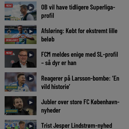
OB vil have tidligere Superliga-
MEDIE
►
profil
Afsløring: Købt for ekstremt lille
►
beløb
EKSKLUSIVT
FCM meldes enige med SL-profil
MEDIE
►
– så dyr er han
Reagerer på Larsson-bombe: ‘En
►
vild historie’
INTERVIEW
Jubler over store FC København-
►
nyheder
INTERVIEW
Trist Jesper Lindstrøm-nyhed
►