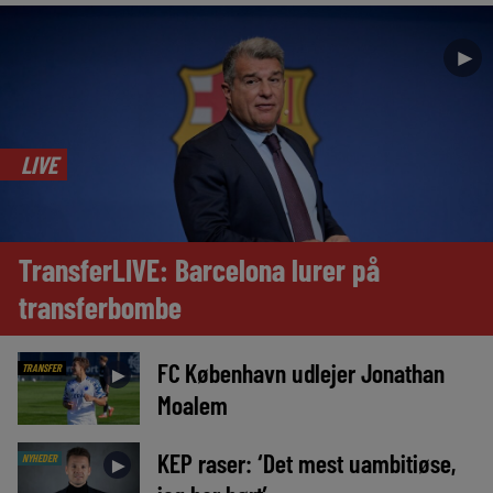
►
LIVE
TransferLIVE: Barcelona lurer på
transferbombe
FC København udlejer Jonathan
TRANSFER
►
Moalem
KEP raser: ‘Det mest uambitiøse,
NYHEDER
►