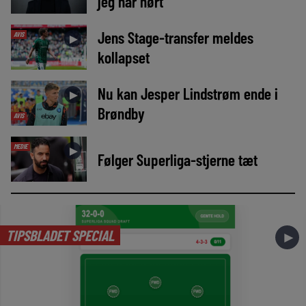
jeg har hørt’
Jens Stage-transfer meldes
AVIS
►
kollapset
Nu kan Jesper Lindstrøm ende i
►
Brøndby
AVIS
MEDIE
►
Følger Superliga-stjerne tæt
TIPSBLADET SPECIAL
►