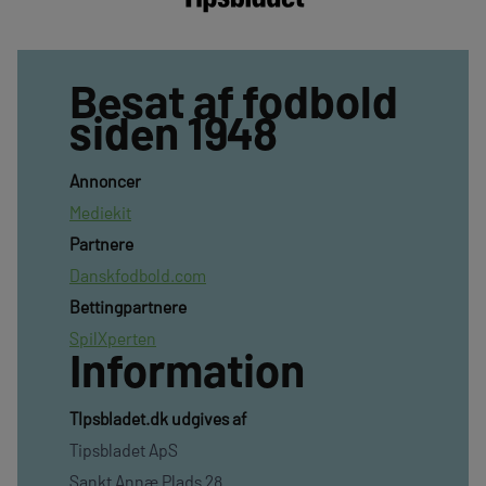
Besat af fodbold
siden 1948
Annoncer
Mediekit
Partnere
Danskfodbold.com
Bettingpartnere
SpilXperten
Information
TIpsbladet.dk udgives af
Tipsbladet ApS
Sankt Annæ Plads 28