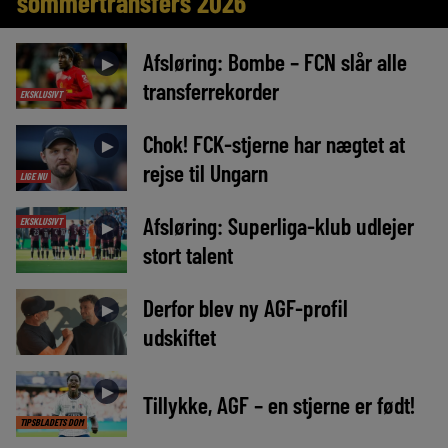
sommertransfers 2026
Afsløring: Bombe – FCN slår alle
►
transferrekorder
EKSKLUSIVT
Chok! FCK-stjerne har nægtet at
►
rejse til Ungarn
LIGE NU
Afsløring: Superliga-klub udlejer
EKSKLUSIVT
►
stort talent
Derfor blev ny AGF-profil
►
udskiftet
►
Tillykke, AGF – en stjerne er født!
TIPSBLADETS DOM