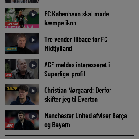
FC København skal møde
►
kæmpe ikon
TOPNYHED
Tre vender tilbage for FC
►
Midtjylland
NYHEDER
AGF meldes interesseret i
►
Superliga-profil
AVIS
Christian Nørgaard: Derfor
TRANSFER
►
skifter jeg til Everton
Manchester United afviser Barça
►
og Bayern
MEDIE