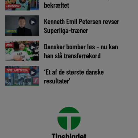
bekræftet
EKSKLUSIVT
Kenneth Emil Petersen revser
►
Superliga-træner
NYHEDER
Dansker bomber løs – nu kan
MEDIE
►
han slå transferrekord
‘Et af de største danske
TIPSBLADET SPECIAL
►
resultater’