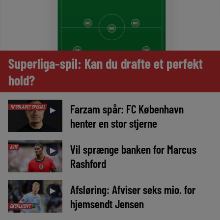
Superliga-spil: Kan du drafte et perfekt
hold?
Farzam spår: FC København
TIPSBLADET SPECIAL
►
henter en stor stjerne
Vil sprænge banken for Marcus
AVIS
►
Rashford
Afsløring: Afviser seks mio. for
►
hjemsendt Jensen
EKSKLUSIVT