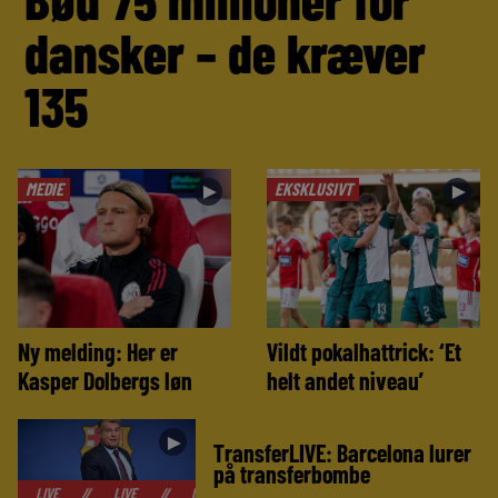
dansker – de kræver
135
MEDIE
EKSKLUSIVT
►
►
Ny melding: Her er
Vildt pokalhattrick: ‘Et
Kasper Dolbergs løn
helt andet niveau’
►
TransferLIVE: Barcelona lurer
på transferbombe
//
LIVE
//
LIVE
//
LIVE
//
LIVE
//
LIVE
//
LIVE
//