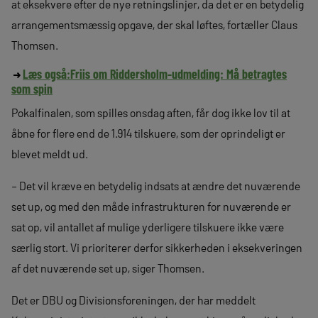
at eksekvere efter de nye retningslinjer, da det er en betydelig
arrangementsmæssig opgave, der skal løftes, fortæller Claus
Thomsen.
Læs også:
Friis om Riddersholm-udmelding: Må betragtes
som spin
Pokalfinalen, som spilles onsdag aften, får dog ikke lov til at
åbne for flere end de 1.914 tilskuere, som der oprindeligt er
blevet meldt ud.
– Det vil kræve en betydelig indsats at ændre det nuværende
set up, og med den måde infrastrukturen for nuværende er
sat op, vil antallet af mulige yderligere tilskuere ikke være
særlig stort. Vi prioriterer derfor sikkerheden i eksekveringen
af det nuværende set up, siger Thomsen.
Det er DBU og Divisionsforeningen, der har meddelt