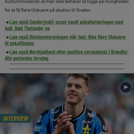
Kulturministeriet, at man ikke behøver at kigge på muligheden
for at få flere tilskuere på stadion til finalen.
Læs også:
SønderjyskE-scout vandt pokalturneringen med
AaB: Dæk Thelander op
Læs også:
Divisionsforeningen slår fast: Ikke flere tilskuere
til pokalfinalen
Læs også:
Nordsjælland efter positive coronatests i Brøndby:
Alle gentestes torsdag
►
INTERVIEW