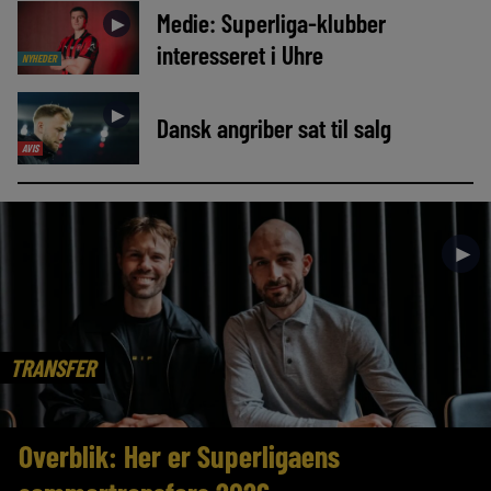
Medie: Superliga-klubber
►
interesseret i Uhre
NYHEDER
►
Dansk angriber sat til salg
AVIS
►
TRANSFER
Overblik: Her er Superligaens