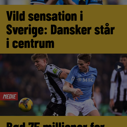
Vild sensation i
Sverige: Dansker står
i centrum
►
MEDIE
Bød 75 millioner for