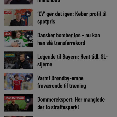
‘CV’ gør det igen: Køber profil til
MEDIE
►
spotpris
Dansker bomber løs – nu kan
MEDIE
►
han slå transferrekord
Legende til Bayern: Hent tidl. SL-
NYHEDER
►
stjerne
Varmt Brøndby-emne
►
fraværende til træning
Dommerekspert: Her manglede
TIPSBLADET SPECIAL
►
der to straffespark!