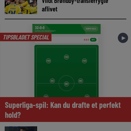
Vildt Brøndby-transferrygte
►
aflivet
TIPSBLADET SPECIAL
►
Superliga-spil: Kan du drafte et perfekt
hold?