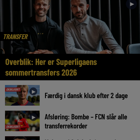
►
TRANSFER
Overblik: Her er Superligaens
sommertransfers 2026
EKSKLUSIVT
►
Færdig i dansk klub efter 2 dage
Afsløring: Bombe – FCN slår alle
►
transferrekorder
EKSKLUSIVT