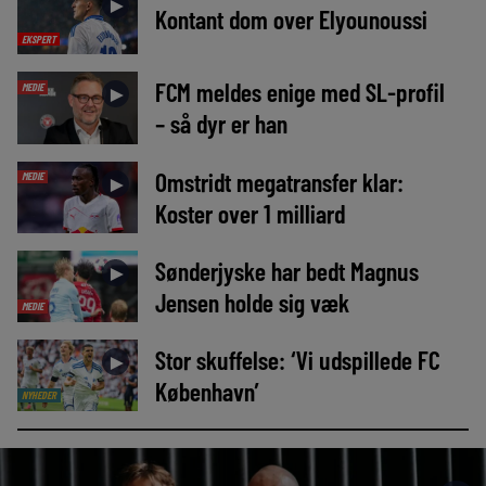
►
Kontant dom over Elyounoussi
EKSPERT
FCM meldes enige med SL-profil
MEDIE
►
– så dyr er han
Omstridt megatransfer klar:
MEDIE
►
Koster over 1 milliard
Sønderjyske har bedt Magnus
►
Jensen holde sig væk
MEDIE
Stor skuffelse: ‘Vi udspillede FC
►
København’
NYHEDER