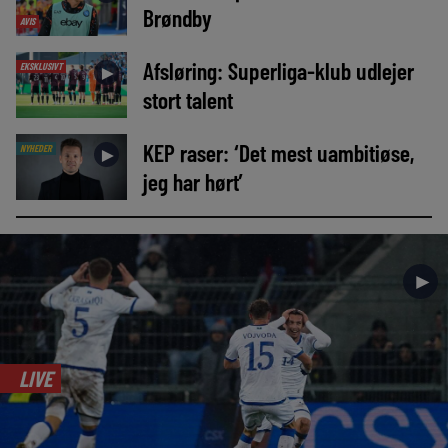
Brøndby
AVIS
Afsløring: Superliga-klub udlejer
EKSKLUSIVT
►
stort talent
KEP raser: ‘Det mest uambitiøse,
NYHEDER
►
jeg har hørt’
►
LIVE