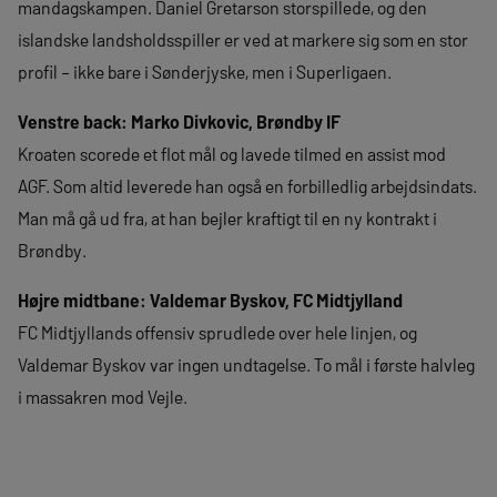
mandagskampen. Daniel Gretarson storspillede, og den
islandske landsholdsspiller er ved at markere sig som en stor
profil – ikke bare i Sønderjyske, men i Superligaen.
Venstre back: Marko Divkovic, Brøndby IF
Kroaten scorede et flot mål og lavede tilmed en assist mod
AGF. Som altid leverede han også en forbilledlig arbejdsindats.
Man må gå ud fra, at han bejler kraftigt til en ny kontrakt i
Brøndby.
Højre midtbane: Valdemar Byskov, FC Midtjylland
FC Midtjyllands offensiv sprudlede over hele linjen, og
Valdemar Byskov var ingen undtagelse. To mål i første halvleg
i massakren mod Vejle.