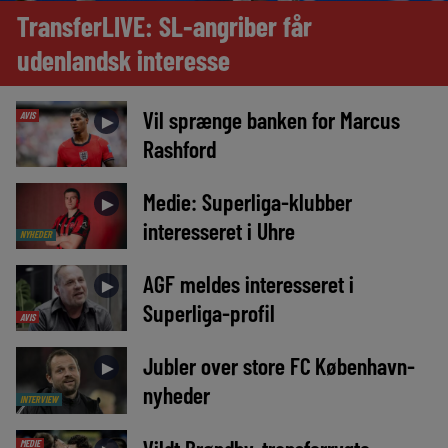
TransferLIVE: SL-angriber får
udenlandsk interesse
Vil sprænge banken for Marcus
AVIS
►
Rashford
Medie: Superliga-klubber
►
interesseret i Uhre
NYHEDER
AGF meldes interesseret i
►
Superliga-profil
AVIS
Jubler over store FC København-
►
nyheder
INTERVIEW
MEDIE