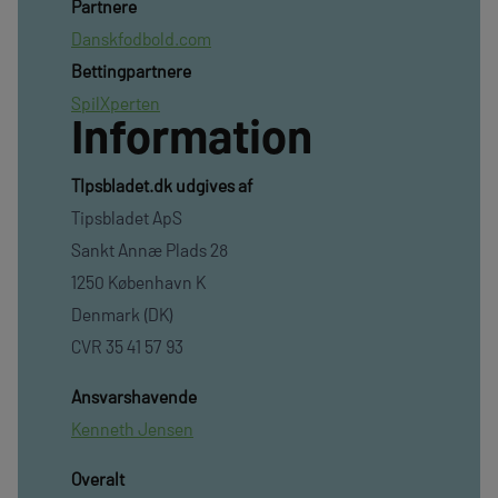
Partnere
Danskfodbold.com
Bettingpartnere
SpilXperten
Information
TIpsbladet.dk udgives af
Tipsbladet ApS
Sankt Annæ Plads 28
1250 København K
Denmark (DK)
CVR 35 41 57 93
Ansvarshavende
Kenneth Jensen
Overalt