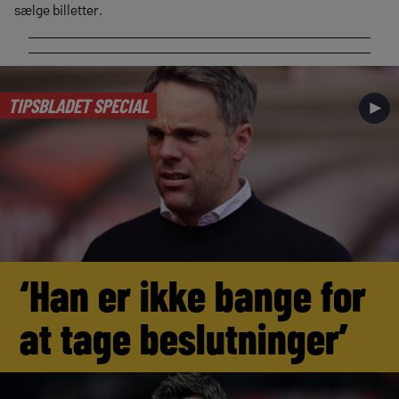
sælge billetter.
TIPSBLADET SPECIAL
►
‘Han er ikke bange for
at tage beslutninger’