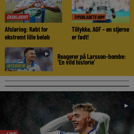
EKSKLUSIVT
TIPSBLADETS DOM
Afsløring: Købt for
Tillykke, AGF – en stjerne
ekstremt lille beløb
er født!
►
Reagerer på Larsson-bombe:
‘En vild historie’
INTERVIEW
►