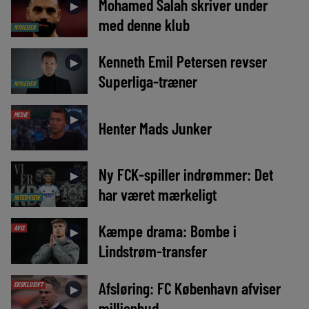
Mohamed Salah skriver under
►
med denne klub
NYHEDER
Kenneth Emil Petersen revser
►
Superliga-træner
NYHEDER
MEDIE
►
Henter Mads Junker
Ny FCK-spiller indrømmer: Det
►
har været mærkeligt
INTERVIEW
Kæmpe drama: Bombe i
AVIS
►
Lindstrøm-transfer
Afsløring: FC København afviser
EKSKLUSIVT
►
millionbud