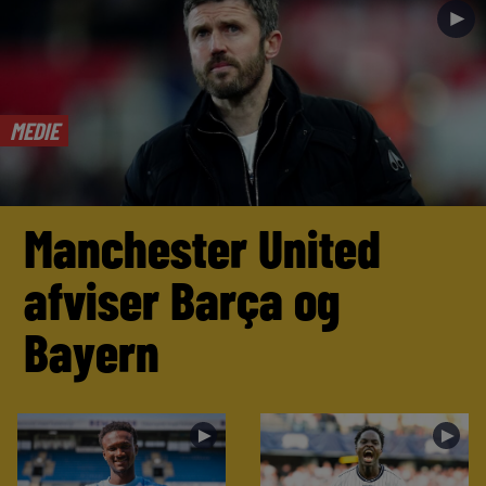
►
MEDIE
Manchester United
afviser Barça og
Bayern
►
►