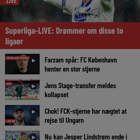
LIVE
Superliga-LIVE: Drømmer om disse to
ligaer
Farzam spår: FC København
TIPSBLADET SPECIAL
►
henter en stor stjerne
Jens Stage-transfer meldes
AVIS
►
kollapset
Chok! FCK-stjerne har nægtet at
►
rejse til Ungarn
LIGE NU
Nu kan Jesper Lindstrøm ende i
►