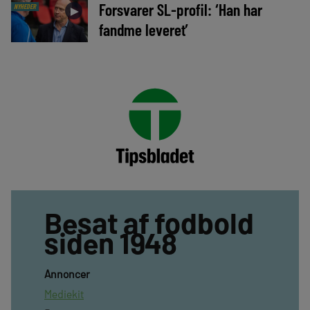
Forsvarer SL-profil: ‘Han har
NYHEDER
►
fandme leveret’
Besat af fodbold
siden 1948
Annoncer
Mediekit