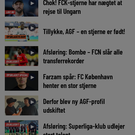
Chok! FCK-stjerne har nægtet at
►
rejse til Ungarn
LIGE NU
►
Tillykke, AGF – en stjerne er født!
TIPSBLADETS DOM
Afsløring: Bombe – FCN slår alle
►
transferrekorder
EKSKLUSIVT
Farzam spår: FC København
TIPSBLADET SPECIAL
►
henter en stor stjerne
Derfor blev ny AGF-profil
►
udskiftet
Afsløring: Superliga-klub udlejer
EKSKLUSIVT
►
stort talent