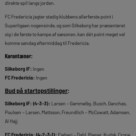
direkte spil langs jorden.
FC Fredericia jagter stadig klubbens allerførste point i
Superligaen nogensinde, og som Silkeborg har præsenteret
sig i de første to kampe af sæsonen, kan dét point meget vel
komme søndag eftermiddag til Fredericia.
Karantæner:
Silkeborg IF:
Ingen
FC Fredericia:
Ingen
Bud på startopstillinger
:
Silkeborg IF: (4-3-3):
Larsen – Gammelby, Busch, Ganchas,
Poulsen – Larsen, Mattsson, Freundlich – McCowatt, Adamsen,
Al Hajj
FC Fredericia: (4-2-3-1):
Ejeheri – Dahl, Rieper, Kudsk, Crone