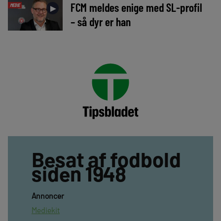
FCM meldes enige med SL-profil
MEDIE
►
– så dyr er han
Besat af fodbold
siden 1948
Annoncer
Mediekit