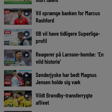
Vil sprænge banken for Marcus
AVIS
►
Rashford
OB vil have tidligere Superliga-
MEDIE
►
profil
Reagerer på Larsson-bombe: ‘En
►
vild historie’
INTERVIEW
Sønderjyske har bedt Magnus
►
Jensen holde sig væk
MEDIE
Vildt Brøndby-transferrygte
MEDIE
►
aflivet