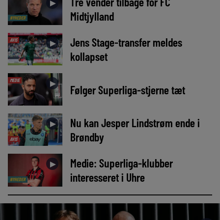
Tre vender tilbage for FC
►
Midtjylland
NYHEDER
Jens Stage-transfer meldes
AVIS
►
kollapset
MEDIE
►
Følger Superliga-stjerne tæt
Nu kan Jesper Lindstrøm ende i
►
Brøndby
AVIS
Medie: Superliga-klubber
►
interesseret i Uhre
NYHEDER