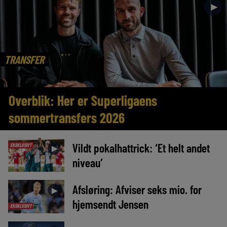
►
TRANSFER
Overblik: Her er Superligaens
sommertransfers 2026
Vildt pokalhattrick: ‘Et helt andet
EKSKLUSIVT
►
niveau’
Afsløring: Afviser seks mio. for
►
hjemsendt Jensen
EKSKLUSIVT