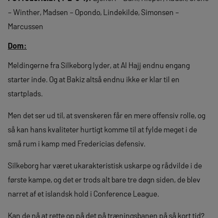
– Winther, Madsen – Opondo, Lindekilde, Simonsen –
Marcussen
Dom:
Meldingerne fra Silkeborg lyder, at Al Hajj endnu engang
starter inde. Og at Bakiz altså endnu ikke er klar til en
startplads.
Men det ser ud til, at svenskeren får en mere offensiv rolle, og
så kan hans kvaliteter hurtigt komme til at fylde meget i de
små rum i kamp med Fredericias defensiv.
Silkeborg har været ukarakteristisk uskarpe og rådvilde i de
første kampe, og det er trods alt bare tre døgn siden, de blev
narret af et islandsk hold i Conference League.
Kan de nå at rette op på det på træningsbanen på så kort tid?