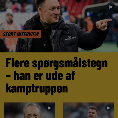
►
STORT INTERVIEW
Flere spørgsmålstegn
– han er ude af
kamptruppen
►
►