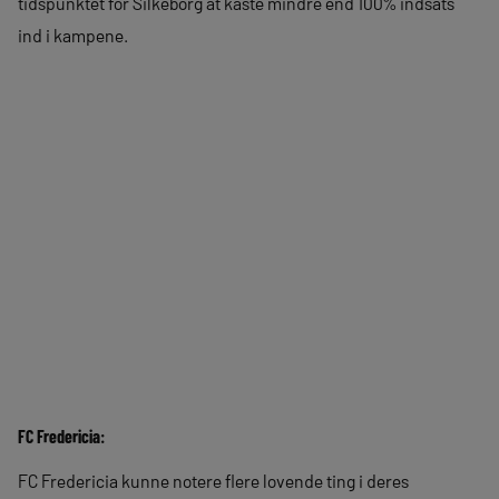
tidspunktet for Silkeborg at kaste mindre end 100% indsats
ind i kampene.
FC Fredericia:
FC Fredericia kunne notere flere lovende ting i deres