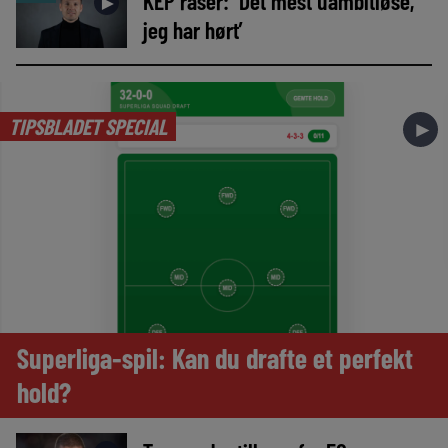
KEP raser: ‘Det mest uambitiøse,
►
jeg har hørt’
TIPSBLADET SPECIAL
►
Superliga-spil: Kan du drafte et perfekt
hold?