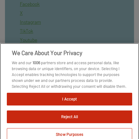
Facebook
X
Instagram
TikTok
Youtube
Nyhedsbrev
We Care About Your Privacy
Tipsbladet App
We and our
1006
partners store and access personal data, like
TjekFoodbold App
browsing data or unique identifiers, on your device. Selecting I
Accept enables tracking technologies to support the purposes
BlueSky
shown under we and our partners process data to provide.
Kontakt
Selecting Reject All or withdrawing your consent will disable them.
If trackers are disabled, some content and ads you see may not be
Kontakt medarbejder
as relevant to you. You can resurface this menu to change your
I Accept
Har du en nyhed?
choices or withdraw consent at any time by clicking the Manage
Preferences link on the bottom of the webpage [or the floating
Tip redaktionen:
redaktion@tipsbladet.dk
icon on the bottom-left of the webpage, if applicable]. Your
Reject All
choices will have effect within our Website. For more details, refer
to our Privacy Policy.
Privatilvspolitik
We and our partners process data to provide:
Show Purposes