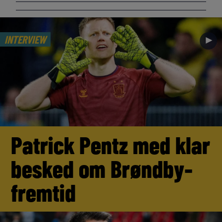
INTERVIEW
►
Patrick Pentz med klar
besked om Brøndby-
fremtid