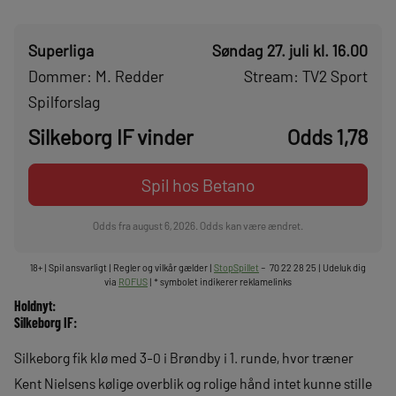
Superliga
Søndag 27. juli kl. 16.00
Dommer: M. Redder
Stream: TV2 Sport
Spilforslag
Silkeborg IF vinder
Odds 1,78
Spil hos Betano
Odds fra august 6, 2026. Odds kan være ændret.
18+ | Spil ansvarligt | Regler og vilkår gælder |
StopSpillet
– 70 22 28 25 | Udeluk dig
via
ROFUS
| * symbolet indikerer reklamelinks
Holdnyt:
Silkeborg IF:
Silkeborg fik klø med 3-0 i Brøndby i 1. runde, hvor træner
Kent Nielsens kølige overblik og rolige hånd intet kunne stille