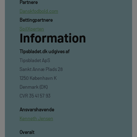
Partnere
Danskfodbold.com
Bettingpartnere
SpilXperten
Information
TIpsbladet.dk udgives af
Tipsbladet ApS
Sankt Annæ Plads 28
1250 København K
Denmark (DK)
CVR 35 41 57 93
Ansvarshavende
Kenneth Jensen
Overalt