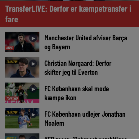
TransferLIVE: Derfor er kæmpetransfer i
fare
Manchester United afviser Barça
►
og Bayern
MEDIE
Christian Nørgaard: Derfor
TRANSFER
►
skifter jeg til Everton
FC København skal møde
►
kæmpe ikon
TOPNYHED
FC København udlejer Jonathan
TRANSFER
►
Moalem
NYHEDER