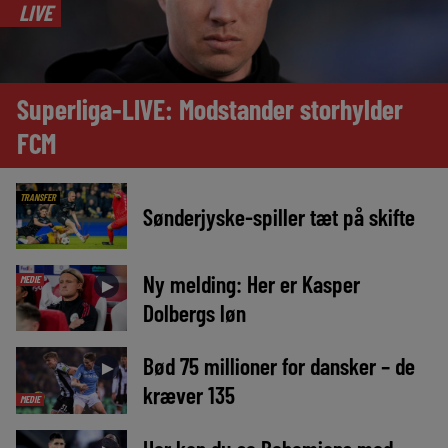
LIVE
Superliga-LIVE: Modstander storhylder
FCM
TRANSFER
Sønderjyske-spiller tæt på skifte
Ny melding: Her er Kasper
MEDIE
►
Dolbergs løn
Bød 75 millioner for dansker – de
►
kræver 135
MEDIE