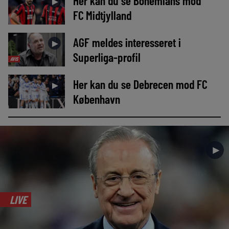
Her kan du se Bohemians mod
►
FC Midtjylland
AGF meldes interesseret i
►
Superliga-profil
AVIS
Her kan du se Debrecen mod FC
►
København
►
LIVE