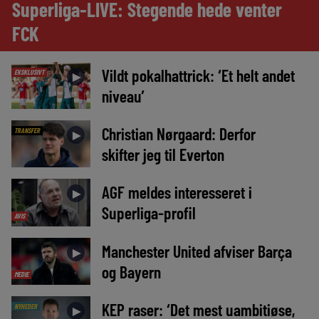
Superliga-LIVE: Stegende hede venter
FCK
Vildt pokalhattrick: ‘Et helt andet
EKSKLUSIVT
►
niveau’
Christian Nørgaard: Derfor
TRANSFER
►
skifter jeg til Everton
AGF meldes interesseret i
►
Superliga-profil
AVIS
Manchester United afviser Barça
►
og Bayern
MEDIE
KEP raser: ‘Det mest uambitiøse,
NYHEDER
►