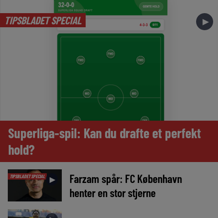
TIPSBLADET SPECIAL
►
Superliga-spil: Kan du drafte et perfekt
hold?
Farzam spår: FC København
TIPSBLADET SPECIAL
►
henter en stor stjerne