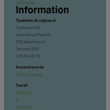
SpilXperten
Information
TIpsbladet.dk udgives af
Tipsbladet ApS
Sankt Annæ Plads 28
1250 København K
Denmark (DK)
CVR 35 41 57 93
Ansvarshavende
Kenneth Jensen
Overalt
Facebook
X
Instagram