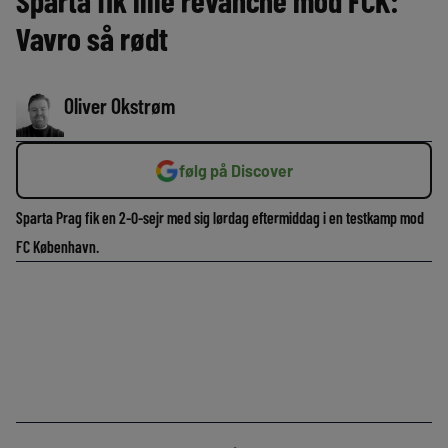
Sparta fik lille revanche mod FCK:
Vavro så rødt
Oliver Okstrøm
følg på Discover
Sparta Prag fik en 2-0-sejr med sig lørdag eftermiddag i en testkamp mod
FC København.