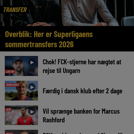
TRANSFER
Overblik: Her er Superligaens
sommertransfers 2026
Chok! FCK-stjerne har nægtet at
►
rejse til Ungarn
LIGE NU
EKSKLUSIVT
►
Færdig i dansk klub efter 2 dage
Vil sprænge banken for Marcus
AVIS
►
Rashford
MEDIE