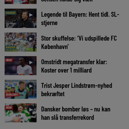
Legende til Bayern: Hent tidl. SL-
NYHEDER
►
stjerne
Stor skuffelse: ‘Vi udspillede FC
►
København’
NYHEDER
Omstridt megatransfer klar:
MEDIE
►
Koster over 1 milliard
Trist Jesper Lindstrøm-nyhed
►
bekræftet
EKSKLUSIVT
Dansker bomber løs – nu kan
MEDIE
►
han slå transferrekord