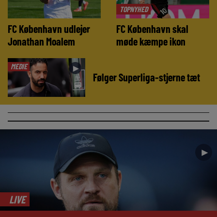
TOPNYHED
FC København udlejer
FC København skal
Jonathan Moalem
møde kæmpe ikon
MEDIE
►
Følger Superliga-stjerne tæt
►
LIVE