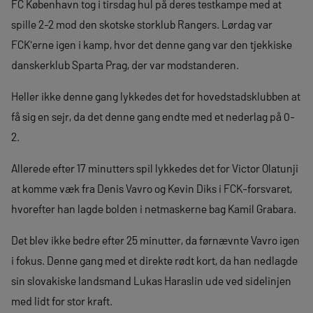
FC København tog i tirsdag hul på deres testkampe med at
spille 2-2 mod den skotske storklub Rangers. Lørdag var
FCK'erne igen i kamp, hvor det denne gang var den tjekkiske
danskerklub Sparta Prag, der var modstanderen.
Heller ikke denne gang lykkedes det for hovedstadsklubben at
få sig en sejr, da det denne gang endte med et nederlag på 0-
2.
Allerede efter 17 minutters spil lykkedes det for Victor Olatunji
at komme væk fra Denis Vavro og Kevin Diks i FCK-forsvaret,
hvorefter han lagde bolden i netmaskerne bag Kamil Grabara.
Det blev ikke bedre efter 25 minutter, da førnævnte Vavro igen
i fokus. Denne gang med et direkte rødt kort, da han nedlagde
sin slovakiske landsmand Lukas Haraslin ude ved sidelinjen
med lidt for stor kraft.