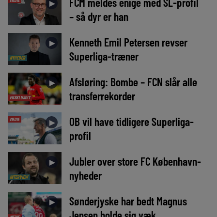
FCM meldes enige med SL-profil
►
– så dyr er han
Kenneth Emil Petersen revser
►
Superliga-træner
NYHEDER
Afsløring: Bombe – FCN slår alle
►
transferrekorder
EKSKLUSIVT
OB vil have tidligere Superliga-
MEDIE
►
profil
Jubler over store FC København-
►
nyheder
INTERVIEW
Sønderjyske har bedt Magnus
►
Jensen holde sig væk
MEDIE