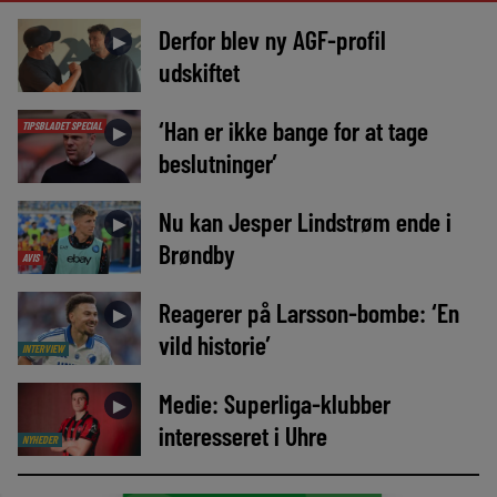
Derfor blev ny AGF-profil
►
udskiftet
‘Han er ikke bange for at tage
TIPSBLADET SPECIAL
►
beslutninger’
Nu kan Jesper Lindstrøm ende i
►
Brøndby
AVIS
Reagerer på Larsson-bombe: ‘En
►
vild historie’
INTERVIEW
Medie: Superliga-klubber
►
interesseret i Uhre
NYHEDER