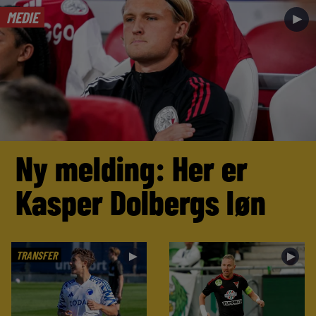
MEDIE
►
Ny melding: Her er
Kasper Dolbergs løn
TRANSFER
►
►