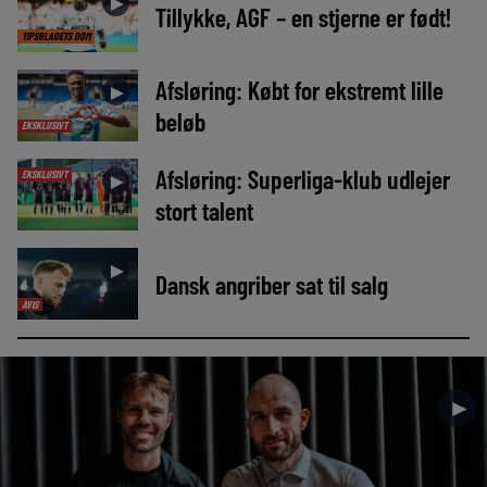
►
Tillykke, AGF – en stjerne er født!
TIPSBLADETS DOM
Afsløring: Købt for ekstremt lille
►
beløb
EKSKLUSIVT
Afsløring: Superliga-klub udlejer
EKSKLUSIVT
►
stort talent
►
Dansk angriber sat til salg
AVIS
►