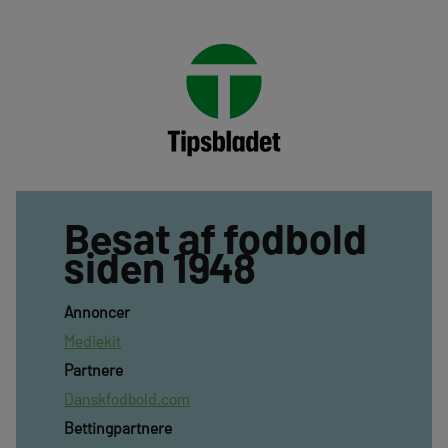
Besat af fodbold
siden 1948
Annoncer
Mediekit
Partnere
Danskfodbold.com
Bettingpartnere