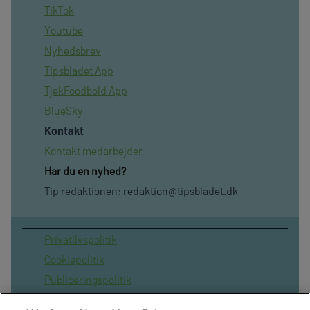
TikTok
Youtube
Nyhedsbrev
Tipsbladet App
TjekFoodbold App
BlueSky
Kontakt
Kontakt medarbejder
Har du en nyhed?
Tip redaktionen:
redaktion@tipsbladet.dk
Privatilvspolitik
Cookiepolitik
Publiceringspolitik
Vilkår for brug af sitet