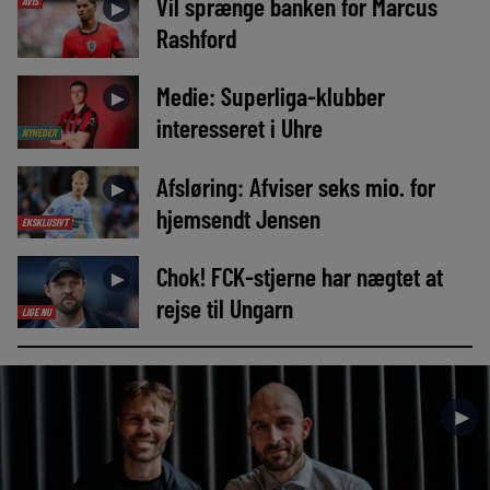
Vil sprænge banken for Marcus
AVIS
►
Rashford
Medie: Superliga-klubber
►
interesseret i Uhre
NYHEDER
Afsløring: Afviser seks mio. for
►
hjemsendt Jensen
EKSKLUSIVT
Chok! FCK-stjerne har nægtet at
►
rejse til Ungarn
LIGE NU
►