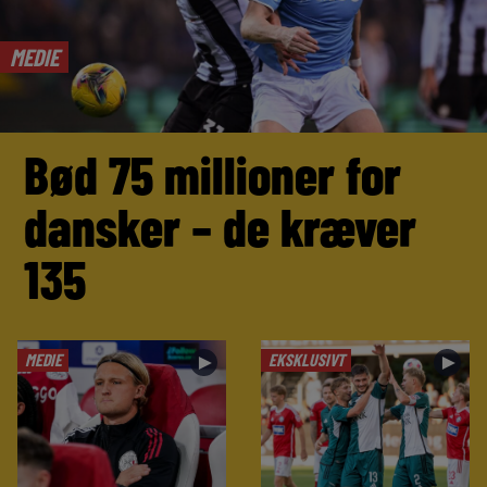
MEDIE
Bød 75 millioner for
dansker – de kræver
135
MEDIE
EKSKLUSIVT
►
►