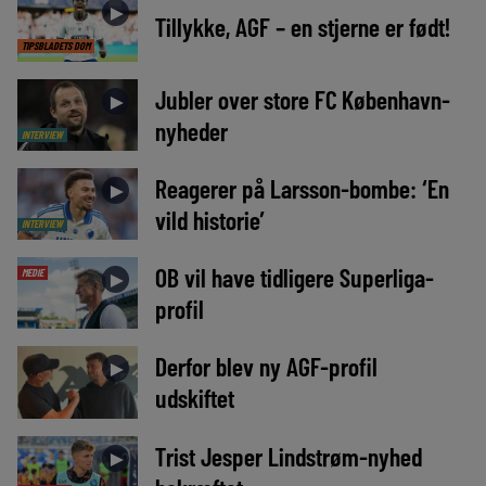
►
Tillykke, AGF – en stjerne er født!
TIPSBLADETS DOM
Jubler over store FC København-
►
nyheder
INTERVIEW
Reagerer på Larsson-bombe: ‘En
►
vild historie’
INTERVIEW
OB vil have tidligere Superliga-
MEDIE
►
profil
Derfor blev ny AGF-profil
►
udskiftet
Trist Jesper Lindstrøm-nyhed
►