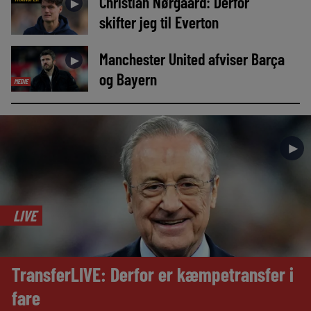
Christian Nørgaard: Derfor
►
skifter jeg til Everton
Manchester United afviser Barça
►
og Bayern
MEDIE
►
LIVE
TransferLIVE: Derfor er kæmpetransfer i
fare