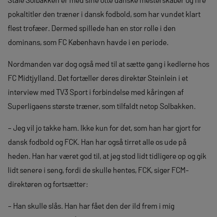
pokaltitler den træner i dansk fodbold, som har vundet klart
flest trofæer. Dermed spillede han en stor rolle i den
dominans, som FC København havde i en periode.
Nordmanden var dog også med til at sætte gang i kedlerne hos
FC Midtjylland. Det fortæller deres direktør Steinlein i et
interview med TV3 Sport i forbindelse med kåringen af
Superligaens største træner, som tilfaldt netop Solbakken.
– Jeg vil jo takke ham. Ikke kun for det, som han har gjort for
dansk fodbold og FCK. Han har også tirret alle os ude på
heden. Han har været god til, at jeg stod lidt tidligere op og gik
lidt senere i seng, fordi de skulle hentes, FCK, siger FCM-
direktøren og fortsætter:
– Han skulle slås. Han har fået den der ild frem i mig