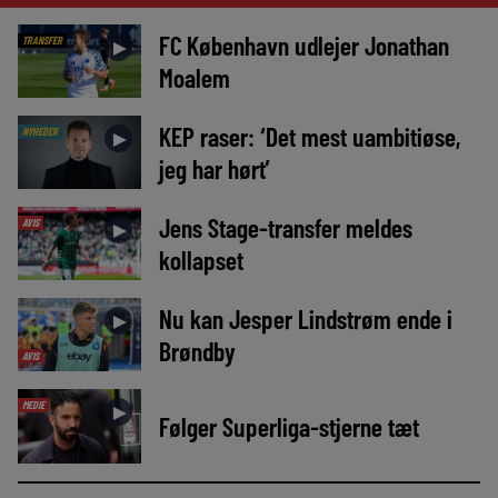
FC København udlejer Jonathan
TRANSFER
►
Moalem
KEP raser: ‘Det mest uambitiøse,
NYHEDER
►
jeg har hørt’
Jens Stage-transfer meldes
AVIS
►
kollapset
Nu kan Jesper Lindstrøm ende i
►
Brøndby
AVIS
MEDIE
►
Følger Superliga-stjerne tæt