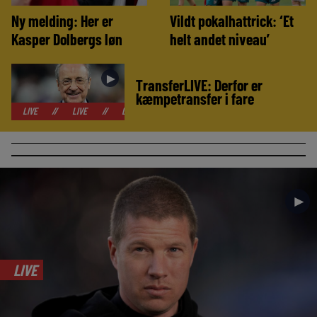
Ny melding: Her er
Vildt pokalhattrick: ‘Et
Kasper Dolbergs løn
helt andet niveau’
►
TransferLIVE: Derfor er
kæmpetransfer i fare
//
LIVE
//
LIVE
//
LIVE
//
LIVE
//
LIVE
//
LIVE
//
►
LIVE