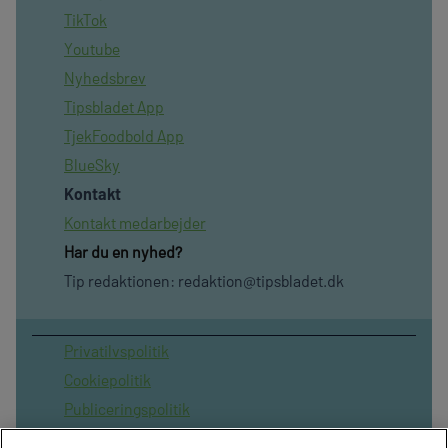
TikTok
Youtube
Nyhedsbrev
Tipsbladet App
TjekFoodbold App
BlueSky
Kontakt
Kontakt medarbejder
Har du en nyhed?
Tip redaktionen:
redaktion@tipsbladet.dk
Privatilvspolitik
Cookiepolitik
Publiceringspolitik
Vilkår for brug af sitet