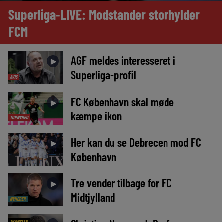
Superliga-LIVE: Modstander storhylder
FCM
AGF meldes interesseret i
►
Superliga-profil
AVIS
FC København skal møde
►
kæmpe ikon
TOPNYHED
Her kan du se Debrecen mod FC
►
København
Tre vender tilbage for FC
►
Midtjylland
NYHEDER
TRANSFER