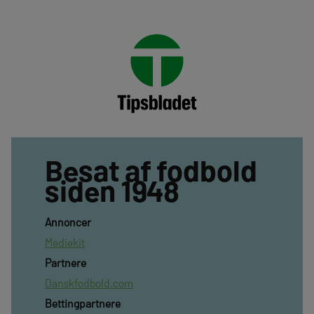
Besat af fodbold
siden 1948
Annoncer
Mediekit
Partnere
Danskfodbold.com
Bettingpartnere