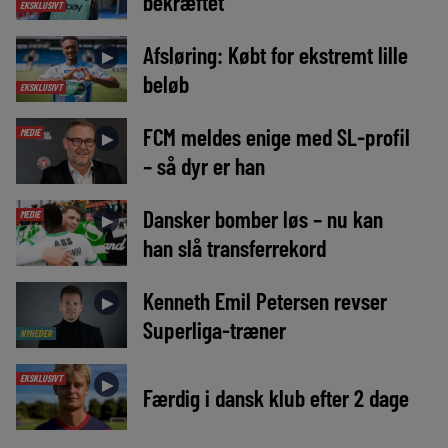
bekræftet
EKSKLUSIVT
Afsløring: Købt for ekstremt lille
►
beløb
EKSKLUSIVT
FCM meldes enige med SL-profil
MEDIE
►
– så dyr er han
Dansker bomber løs – nu kan
MEDIE
►
han slå transferrekord
Kenneth Emil Petersen revser
►
Superliga-træner
NYHEDER
EKSKLUSIVT
►
Færdig i dansk klub efter 2 dage