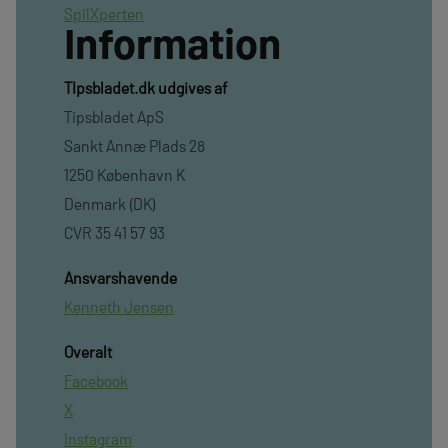
SpilXperten
Information
TIpsbladet.dk udgives af
Tipsbladet ApS
Sankt Annæ Plads 28
1250 København K
Denmark (DK)
CVR 35 41 57 93
Ansvarshavende
Kenneth Jensen
Overalt
Facebook
X
Instagram