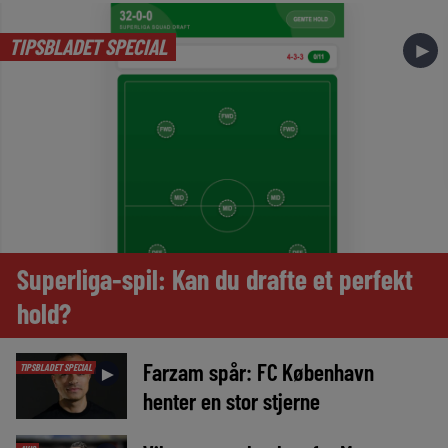
TIPSBLADET SPECIAL
►
Superliga-spil: Kan du drafte et perfekt
hold?
Farzam spår: FC København
TIPSBLADET SPECIAL
►
henter en stor stjerne