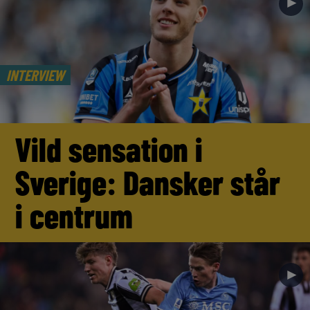
►
INTERVIEW
Vild sensation i
Sverige: Dansker står
i centrum
►