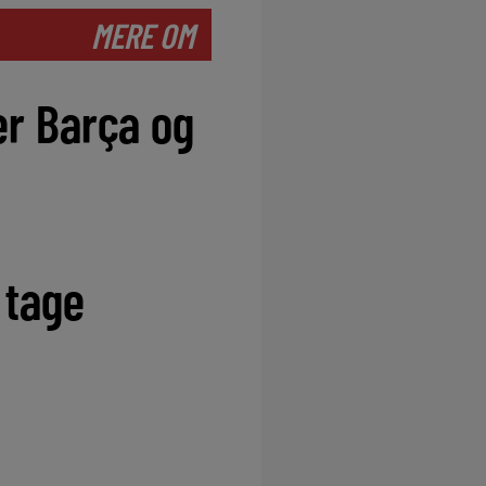
MERE OM
er Barça og
 tage