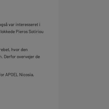
også var interesseret i
 lokkede Pieros Sotiriou
rebet, hvor den
n. Derfor overvejer de
 for APOEL Nicosia,