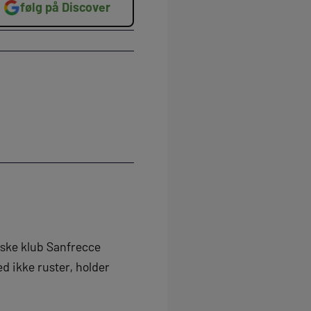
følg på Discover
nske klub Sanfrecce
 ikke ruster, holder