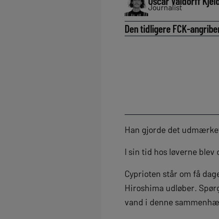
Oscar Valdorff Kjel
Journalist
Den tidligere FCK-angriber
Han gjorde det udmærket
I sin tid hos løverne blev 
Cyprioten står om få dag
Hiroshima udløber. Spørg
vand i denne sammenhæ