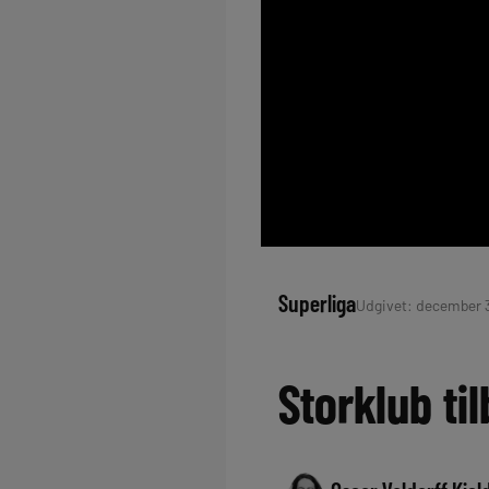
Superliga
Udgivet: december 30
Storklub ti