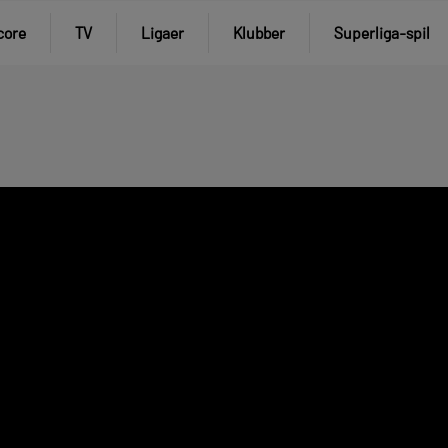
core
TV
Ligaer
Klubber
Superliga-spil