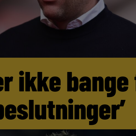
er ikke bange 
beslutninger’