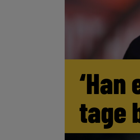
‘Han 
tage 