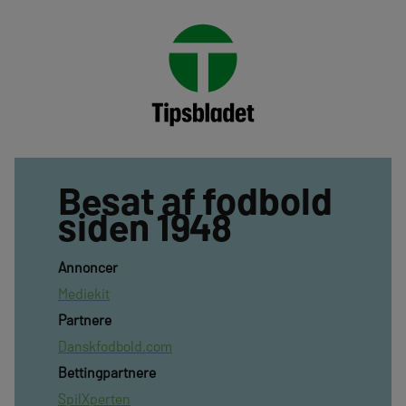
Besat af fodbold
siden 1948
Annoncer
Mediekit
Partnere
Danskfodbold.com
Bettingpartnere
SpilXperten