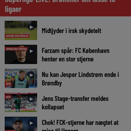
ligaer
►
Midtjyder i irsk skydetelt
DAGENS SPILFORSLAG
Farzam spår: FC København
TIPSBLADET SPECIAL
►
henter en stor stjerne
Nu kan Jesper Lindstrøm ende i
►
Brøndby
AVIS
Jens Stage-transfer meldes
AVIS
►
kollapset
Chok! FCK-stjerne har nægtet at
►
rejse til Ungarn