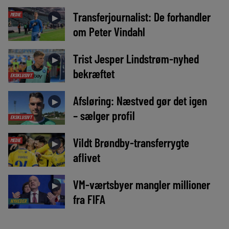
Transferjournalist: De forhandler
MEDIE
►
om Peter Vindahl
Trist Jesper Lindstrøm-nyhed
►
bekræftet
EKSKLUSIVT
Afsløring: Næstved gør det igen
►
– sælger profil
EKSKLUSIVT
Vildt Brøndby-transferrygte
MEDIE
►
aflivet
VM-værtsbyer mangler millioner
►
fra FIFA
NYHEDER