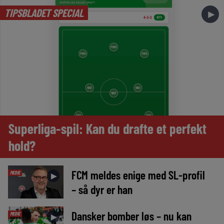
TIPSBLADET SPECIAL
►
Superliga-spil: Kan du drafte et perfekt
hold?
FCM meldes enige med SL-profil
MEDIE
►
– så dyr er han
Dansker bomber løs – nu kan
MEDIE
►