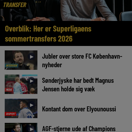
TRANSFER
Overblik: Her er Superligaens
sommertransfers 2026
Jubler over store FC København-
►
nyheder
INTERVIEW
Sønderjyske har bedt Magnus
►
Jensen holde sig væk
MEDIE
►
Kontant dom over Elyounoussi
EKSPERT
AGF-stjerne ude af Champions
►