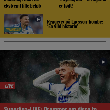
ekstremt lille beløb
er født!
►
Reagerer på Larsson-bombe:
‘En vild historie’
INTERVIEW
►
LIVE
Superliga-LIVE: Drømmer om disse to