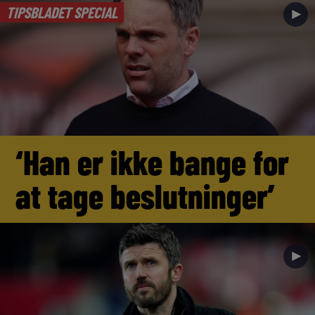
TIPSBLADET SPECIAL
►
‘Han er ikke bange for
at tage beslutninger’
►