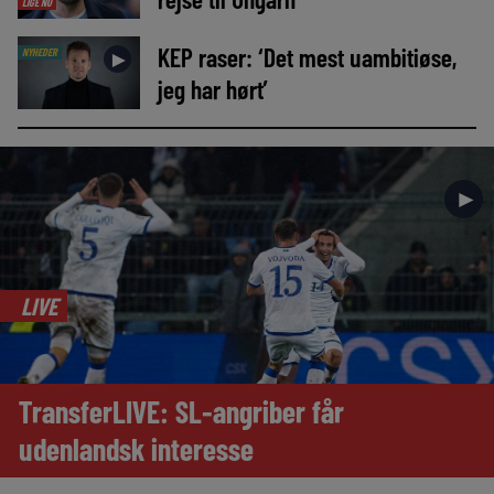
LIGE NU
KEP raser: ‘Det mest uambitiøse,
NYHEDER
►
jeg har hørt’
►
LIVE
TransferLIVE: SL-angriber får
udenlandsk interesse