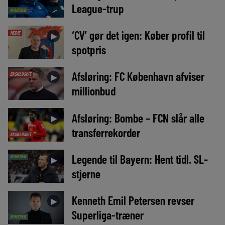
League-trup
NYHEDER
‘CV’ gør det igen: Køber profil til
MEDIE
►
spotpris
Afsløring: FC København afviser
EKSKLUSIVT
►
millionbud
Afsløring: Bombe – FCN slår alle
►
transferrekorder
EKSKLUSIVT
Legende til Bayern: Hent tidl. SL-
NYHEDER
►
stjerne
Kenneth Emil Petersen revser
►
Superliga-træner
NYHEDER