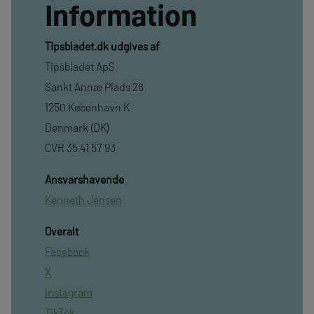
Information
TIpsbladet.dk udgives af
Tipsbladet ApS
Sankt Annæ Plads 28
1250 København K
Denmark (DK)
CVR 35 41 57 93
Ansvarshavende
Kenneth Jensen
Overalt
Facebook
X
Instagram
TikTok