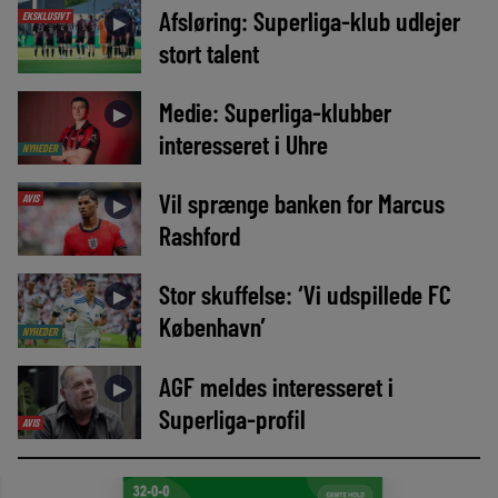
Afsløring: Superliga-klub udlejer
EKSKLUSIVT
►
stort talent
Medie: Superliga-klubber
►
interesseret i Uhre
NYHEDER
Vil sprænge banken for Marcus
AVIS
►
Rashford
Stor skuffelse: ‘Vi udspillede FC
►
København’
NYHEDER
AGF meldes interesseret i
►
Superliga-profil
AVIS