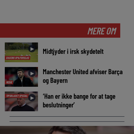
MERE OM
►
Midtjyder i irsk skydetelt
DAGENS SPILFORSLAG
Manchester United afviser Barça
►
og Bayern
MEDIE
‘Han er ikke bange for at tage
TIPSBLADET SPECIAL
►
beslutninger’