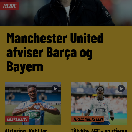
MEDIE
Manchester United
afviser Barça og
Bayern
►
►
EKSKLUSIVT
TIPSBLADETS DOM
Afsløring: Købt for
Tillykke, AGF – en stjerne