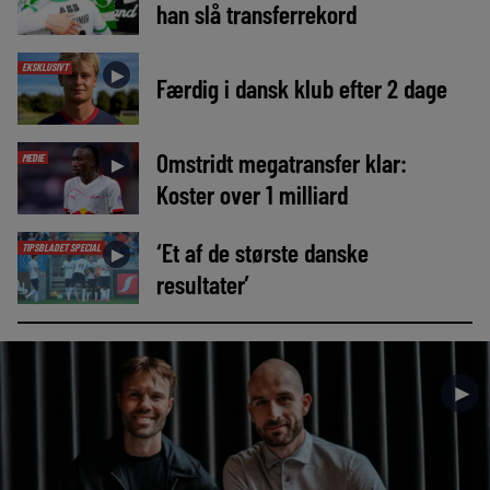
han slå transferrekord
EKSKLUSIVT
►
Færdig i dansk klub efter 2 dage
Omstridt megatransfer klar:
MEDIE
►
Koster over 1 milliard
‘Et af de største danske
TIPSBLADET SPECIAL
►
resultater’
►