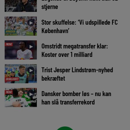
stjerne
Stor skuffelse: ‘Vi udspillede FC
►
København’
NYHEDER
Omstridt megatransfer klar:
MEDIE
►
Koster over 1 milliard
Trist Jesper Lindstrøm-nyhed
►
bekræftet
EKSKLUSIVT
Dansker bomber løs – nu kan
MEDIE
►
han slå transferrekord