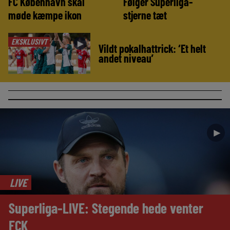
FC København skal
Følger Superliga-
møde kæmpe ikon
stjerne tæt
EKSKLUSIVT
►
Vildt pokalhattrick: ‘Et helt
andet niveau’
►
LIVE
Superliga-LIVE: Stegende hede venter
FCK