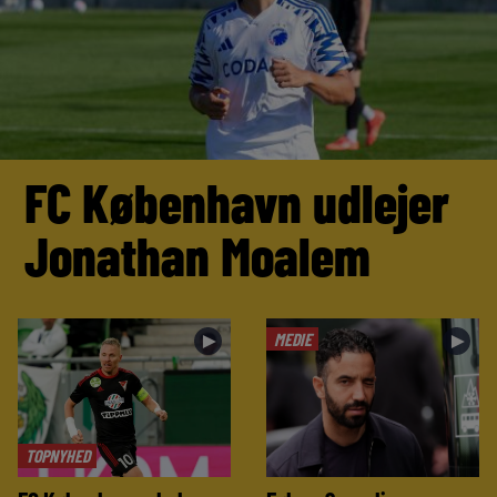
FC København udlejer
Jonathan Moalem
MEDIE
►
►
TOPNYHED