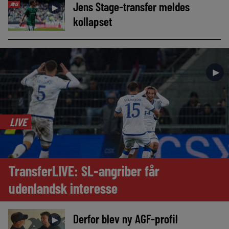
Jens Stage-transfer meldes
AVIS
►
kollapset
►
LIVE
TransferLIVE: SL-angriber får
udenlandsk interesse
Derfor blev ny AGF-profil
►