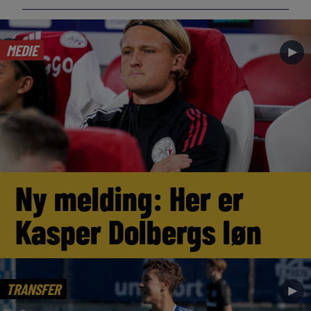
MEDIE
►
Ny melding: Her er
Kasper Dolbergs løn
TRANSFER
►