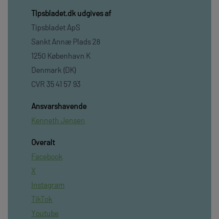
TIpsbladet.dk udgives af
Tipsbladet ApS
Sankt Annæ Plads 28
1250 København K
Denmark (DK)
CVR 35 41 57 93
Ansvarshavende
Kenneth Jensen
Overalt
Facebook
X
Instagram
TikTok
Youtube