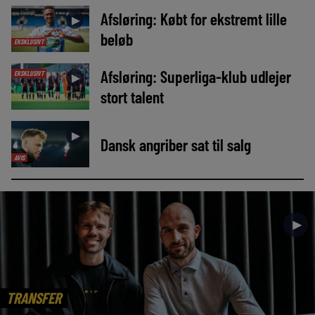
Afsløring: Købt for ekstremt lille
►
beløb
EKSKLUSIVT
Afsløring: Superliga-klub udlejer
EKSKLUSIVT
►
stort talent
►
Dansk angriber sat til salg
AVIS
►
TRANSFER