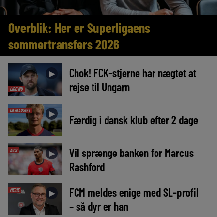
Overblik: Her er Superligaens
sommertransfers 2026
Chok! FCK-stjerne har nægtet at
►
rejse til Ungarn
LIGE NU
EKSKLUSIVT
►
Færdig i dansk klub efter 2 dage
Vil sprænge banken for Marcus
AVIS
►
Rashford
FCM meldes enige med SL-profil
MEDIE
►
– så dyr er han