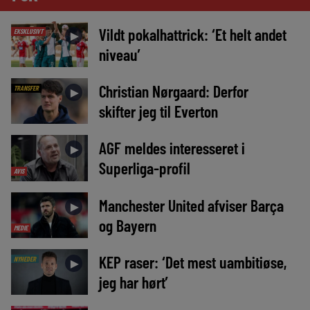
Vildt pokalhattrick: ‘Et helt andet
EKSKLUSIVT
►
niveau’
Christian Nørgaard: Derfor
TRANSFER
►
skifter jeg til Everton
AGF meldes interesseret i
►
Superliga-profil
AVIS
Manchester United afviser Barça
►
og Bayern
MEDIE
KEP raser: ‘Det mest uambitiøse,
NYHEDER
►
jeg har hørt’