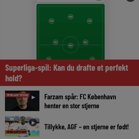
Superliga-spil: Kan du drafte et perfekt
hold?
Farzam spår: FC København
TIPSBLADET SPECIAL
►
henter en stor stjerne
►
Tillykke, AGF – en stjerne er født!
TIPSBLADETS DOM