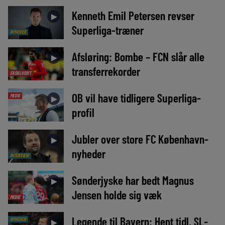
Kenneth Emil Petersen revser
►
Superliga-træner
NYHEDER
Afsløring: Bombe – FCN slår alle
►
transferrekorder
EKSKLUSIVT
OB vil have tidligere Superliga-
MEDIE
►
profil
Jubler over store FC København-
►
nyheder
INTERVIEW
Sønderjyske har bedt Magnus
►
Jensen holde sig væk
MEDIE
Legende til Bayern: Hent tidl. SL-
NYHEDER
►