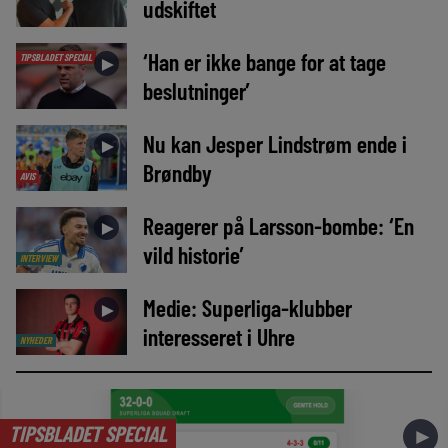
udskiftet
‘Han er ikke bange for at tage
TIPSBLADET SPECIAL
►
beslutninger’
Nu kan Jesper Lindstrøm ende i
►
Brøndby
AVIS
Reagerer på Larsson-bombe: ‘En
►
vild historie’
INTERVIEW
Medie: Superliga-klubber
►
interesseret i Uhre
NYHEDER
TIPSBLADET SPECIAL
►