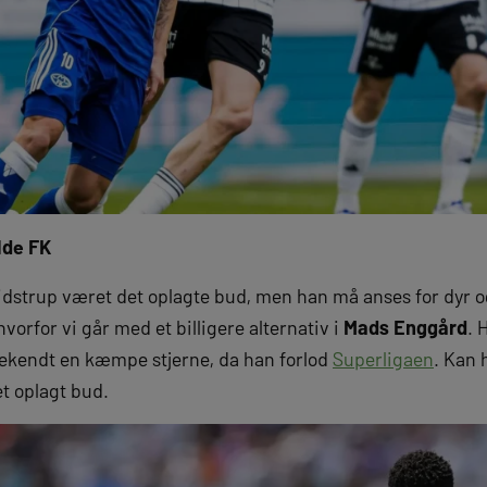
lde FK
dstrup været det oplagte bud, men han må anses for dyr o
rfor vi går med et billigere alternativ i
Mads Enggård
. 
ekendt en kæmpe stjerne, da han forlod
Superligaen
. Kan 
et oplagt bud.