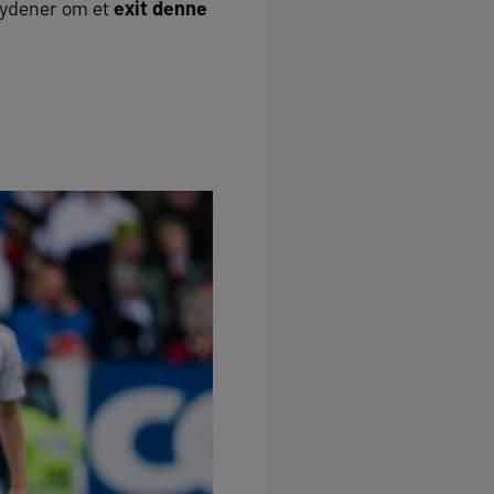
rlydener om et
exit denne