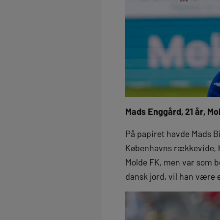
Mads Enggård, 21 år, Mo
På papiret havde Mads Bi
Københavns rækkevide, hvo
Molde FK, men var som b
dansk jord, vil han være 