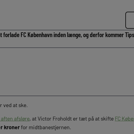
l at forlade FC København inden længe, og derfor kommer Ti
r ved at ske.
aften afsløre
, at Victor Froholdt er tæt på at skifte
FC Køb
er kroner
for midtbanestjernen.