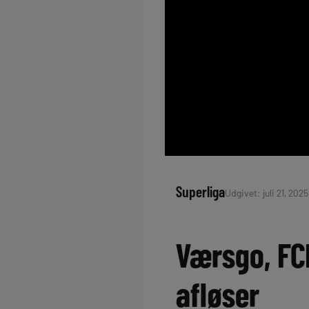
Superliga
Udgivet: juli 21, 202
Værsgo, FC
afløser