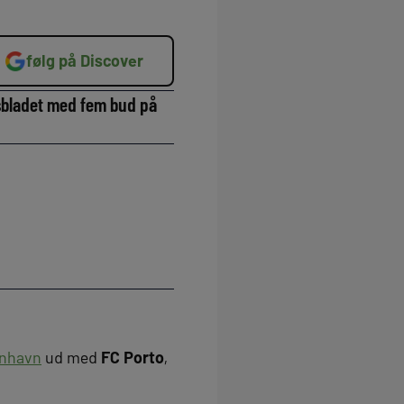
følg på Discover
psbladet med fem bud på
enhavn
ud med
FC Porto
,