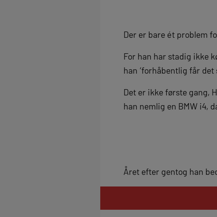
Der er bare ét problem fo
For han har stadig ikke kør
han ‘forhåbentlig får det 
Det er ikke første gang, H
han nemlig en BMW i4, da
Året efter gentog han b