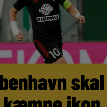
benhavn skal
 kæmpe ikon