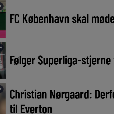
►
FC København skal mød
►
Følger Superliga-stjerne
►
Christian Nørgaard: Derfo
til Everton