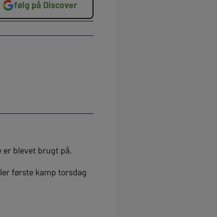
følg på Discover
 er blevet brugt på.
iller første kamp torsdag