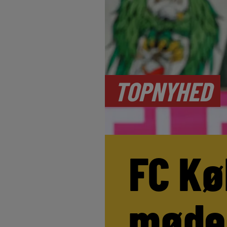
TOPNYHED
FC Kø
møde