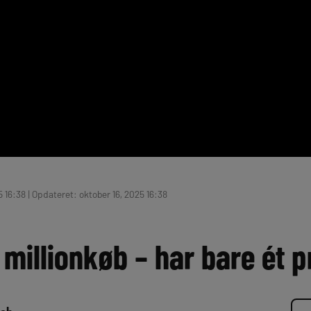
 16:38 | Opdateret: oktober 16, 2025 16:38
t millionkøb – har bare ét 