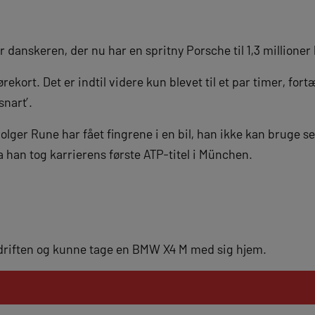
r danskeren, der nu har en spritny Porsche til 1,3 millioner
ekort. Det er indtil videre kun blevet til et par timer, fortæl
snart’.
olger Rune har fået fingrene i en bil, han ikke kan bruge se
 han tog karrierens første ATP-titel i München.
edriften og kunne tage en BMW X4 M med sig hjem.