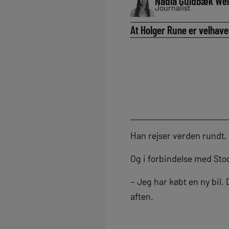
Nadia Guldbæk We
Journalist
At Holger Rune er velhaven
Han rejser verden rundt, 
Og i forbindelse med Sto
– Jeg har købt en ny bil.
aften.