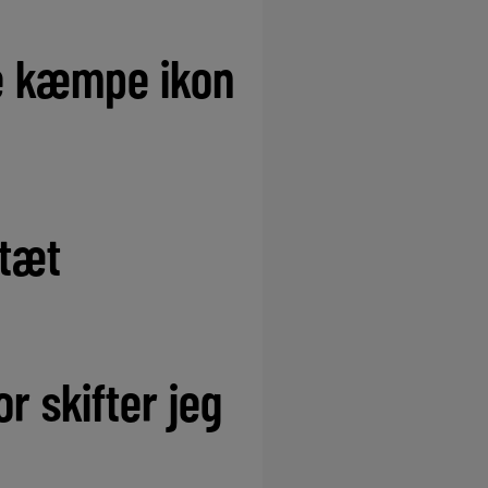
e kæmpe ikon
 tæt
r skifter jeg