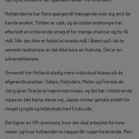
Hollænderne har flere spørgsmål hængende over sig, end de
havde ønsket. Timber er væk, og de sidste testkampe har
efterladt en irriterende smag af for mange chancer og for få
mål. Når der ikke er faldet et eneste mål i åbent spil i de to
seneste testkampe, er det ikke bare en fodnote. Det er en
advarselslampe.
Omvendt har Holland stadig mere individuel klasse på de
afgørende pladser. Gakpo, Reijnders, Malen og Frenkie de
Jong giver Oranje et højere topniveau, og det bør i sidste ende
vippe en tæt kamp deres vej. Japan mister ganske enkelt for
meget tyngde og lederskab med Endo ude.
Det ligner en VM-premiere, hvor der skal arbejdes for hver
meter, og hvor hollænderne næppe får noget forærende. Men