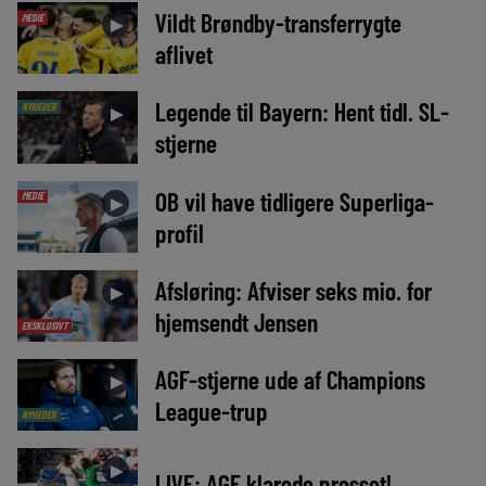
Vildt Brøndby-transferrygte
MEDIE
►
aflivet
Legende til Bayern: Hent tidl. SL-
NYHEDER
►
stjerne
OB vil have tidligere Superliga-
MEDIE
►
profil
Afsløring: Afviser seks mio. for
►
hjemsendt Jensen
EKSKLUSIVT
AGF-stjerne ude af Champions
►
League-trup
NYHEDER
►
LIVE: AGF klarede presset!