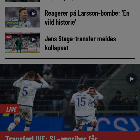
Reagerer på Larsson-bombe: ‘En
►
vild historie’
INTERVIEW
Jens Stage-transfer meldes
AVIS
►
kollapset
►
LIVE
TransferLIVE: SL-angriber får