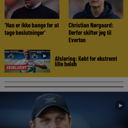
‘Han er ikke bange for at
Christian Nørgaard:
tage beslutninger’
Derfor skifter jeg til
Everton
►
Afsløring: Købt for ekstremt
lille beløb
EKSKLUSIVT
►