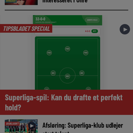
NYHEDER
TIPSBLADET SPECIAL
►
Superliga-spil: Kan du drafte et perfekt
hold?
Afsløring: Superliga-klub udlejer
EKSKLUSIVT
►