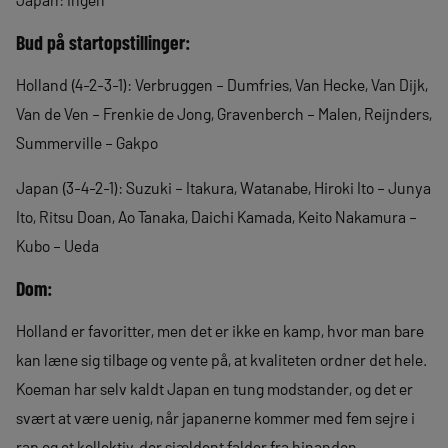
Bud på startopstillinger:
Holland (4-2-3-1): Verbruggen – Dumfries, Van Hecke, Van Dijk,
Van de Ven – Frenkie de Jong, Gravenberch – Malen, Reijnders,
Summerville – Gakpo
Japan (3-4-2-1): Suzuki – Itakura, Watanabe, Hiroki Ito – Junya
Ito, Ritsu Doan, Ao Tanaka, Daichi Kamada, Keito Nakamura –
Kubo – Ueda
Dom:
Holland er favoritter, men det er ikke en kamp, hvor man bare
kan læne sig tilbage og vente på, at kvaliteten ordner det hele.
Koeman har selv kaldt Japan en tung modstander, og det er
svært at være uenig, når japanerne kommer med fem sejre i
rap og et kollektiv, der sjældent falder fra hinanden.