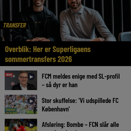
TRANSFER
Overblik: Her er Superligaens
sommertransfers 2026
FCM meldes enige med SL-profil
MEDIE
►
– så dyr er han
Stor skuffelse: ‘Vi udspillede FC
►
København’
NYHEDER
Afsløring: Bombe – FCN slår alle
►