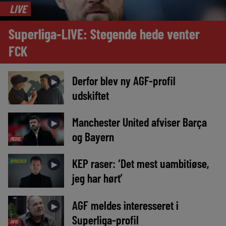
LIVE
Superliga-LIVE: Stegende hede venter
FCK
Derfor blev ny AGF-profil
►
udskiftet
Manchester United afviser Barça
►
og Bayern
MEDIE
KEP raser: ‘Det mest uambitiøse,
NYHEDER
►
jeg har hørt’
AGF meldes interesseret i
►
Superliga-profil
AVIS