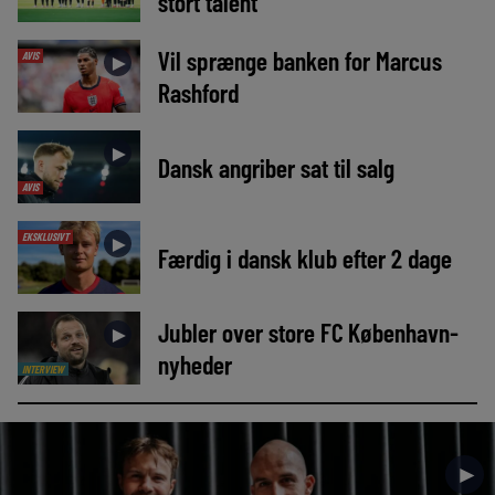
stort talent
Vil sprænge banken for Marcus
AVIS
►
Rashford
►
Dansk angriber sat til salg
AVIS
EKSKLUSIVT
►
Færdig i dansk klub efter 2 dage
Jubler over store FC København-
►
nyheder
INTERVIEW
►