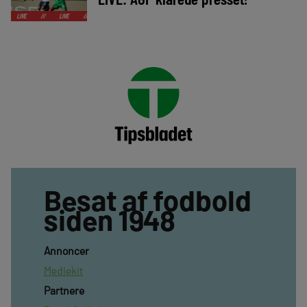
//
LIVE
//
LIVE
//
LIVE
//
LIVE
//
LIVE
//
LIVE
//
LIVE
//
Besat af fodbold
siden 1948
Annoncer
Mediekit
Partnere