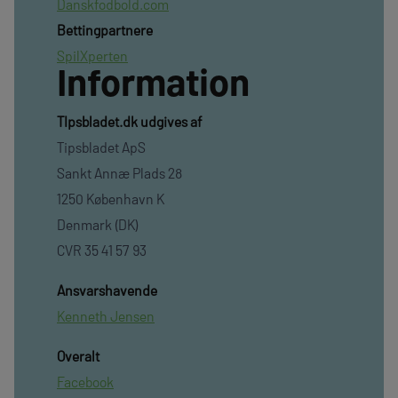
Danskfodbold.com
Bettingpartnere
SpilXperten
Information
TIpsbladet.dk udgives af
Tipsbladet ApS
Sankt Annæ Plads 28
1250 København K
Denmark (DK)
CVR 35 41 57 93
Ansvarshavende
Kenneth Jensen
Overalt
Facebook