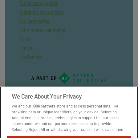
Publiceringspolitik
Vilkår for brug af sitet
Spil ansvarligt
Administrer samtykke
Arkiv
Om os
Skribenter
We Care About Your Privacy
We and our
1006
partners store and access personal data, like
browsing data or unique identifiers, on your device. Selecting I
Accept enables tracking technologies to support the purposes
shown under we and our partners process data to provide.
Selecting Reject All or withdrawing your consent will disable them.
If trackers are disabled, some content and ads you see may not be