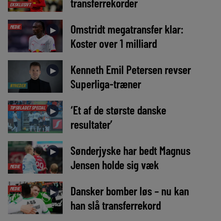
transferrekorder
EKSKLUSIVT
Omstridt megatransfer klar:
MEDIE
►
Koster over 1 milliard
Kenneth Emil Petersen revser
►
Superliga-træner
NYHEDER
‘Et af de største danske
TIPSBLADET SPECIAL
►
resultater’
Sønderjyske har bedt Magnus
►
Jensen holde sig væk
MEDIE
Dansker bomber løs – nu kan
MEDIE
►
han slå transferrekord