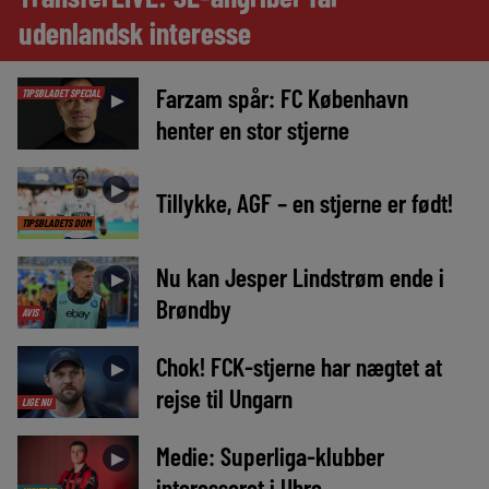
udenlandsk interesse
Farzam spår: FC København
TIPSBLADET SPECIAL
►
henter en stor stjerne
►
Tillykke, AGF – en stjerne er født!
TIPSBLADETS DOM
Nu kan Jesper Lindstrøm ende i
►
Brøndby
AVIS
Chok! FCK-stjerne har nægtet at
►
rejse til Ungarn
LIGE NU
Medie: Superliga-klubber
►
interesseret i Uhre