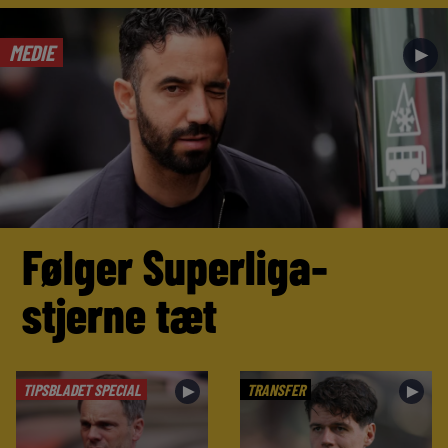
MEDIE
►
Følger Superliga-
stjerne tæt
TIPSBLADET SPECIAL
TRANSFER
►
►