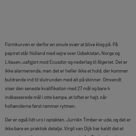
Formkurven er derfor en smule svær at blive klog på. På
papiret står Holland med sejre over Usbekistan, Norge og
Litauen, uafgjort mod Ecuador og nederlag til Algeriet. Det er
ikke alarmerende, men det er heller ikke et hold, der kommer
buldrende ind til slutrunden med alt på skinner. Omvendt
viser den seneste kvalifikation med 27 mål og bare 4
indkasserede mål i otte kampe, at loftet er højt, når
hollænderne først rammer rytmen.
Der er også lidt uro i optakten. Jurriën Timber er ude, og det er
ikke bare en praktisk detalje. Virgil van Dijk har kaldt det et