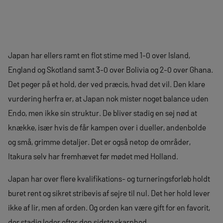
Japan har ellers ramt en flot stime med 1-0 over Island,
England og Skotland samt 3-0 over Bolivia og 2-0 over Ghana.
Det peger på et hold, der ved præcis, hvad det vil. Den klare
vurdering herfra er, at Japan nok mister noget balance uden
Endo, men ikke sin struktur. De bliver stadig en sej nød at
knække, især hvis de får kampen over i dueller, andenbolde
og små, grimme detaljer. Det er også netop de områder,
Itakura selv har fremhævet før mødet med Holland.
Japan har over flere kvalifikations- og turneringsforløb holdt
buret rent og sikret stribevis af sejre til nul. Det her hold lever
ikke af lir, men af orden. Og orden kan være gift for en favorit,
der stadig leder efter den sidste skarphed.