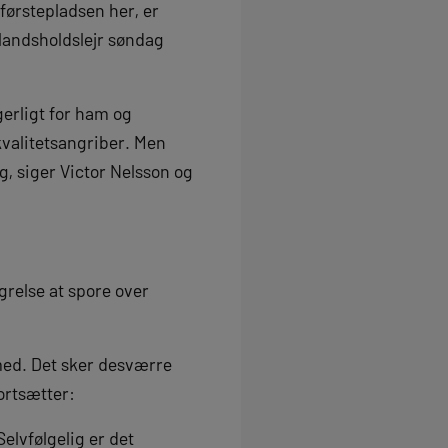
ørstepladsen her, er
 landsholdslejr søndag
gerligt for ham og
kvalitetsangriber. Men
g, siger Victor Nelsson og
grelse at spore over
 med. Det sker desværre
ortsætter:
elvfølgelig er det