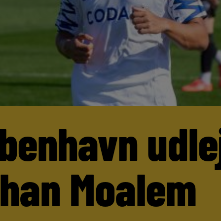
benhavn udle
than Moalem