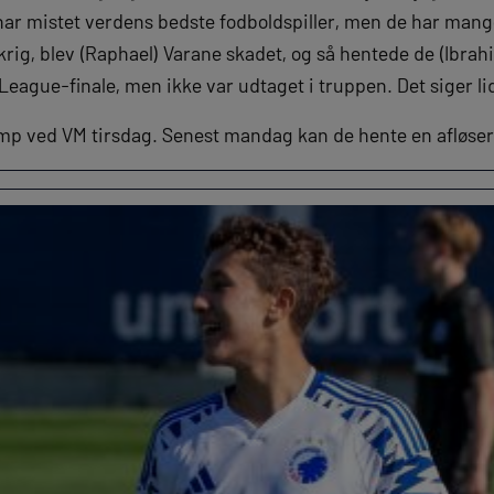
har mistet verdens bedste fodboldspiller, men de har mange
rig, blev (Raphael) Varane skadet, og så hentede de (Ibrah
eague-finale, men ikke var udtaget i truppen. Det siger lid
kamp ved VM tirsdag. Senest mandag kan de hente en afløse