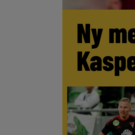
Ny me
Kaspe