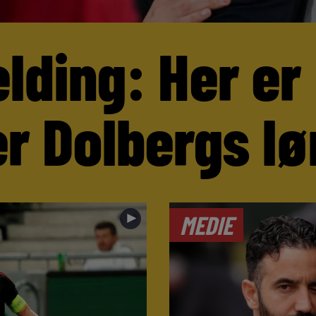
lding: Her er
r Dolbergs lø
►
MEDIE