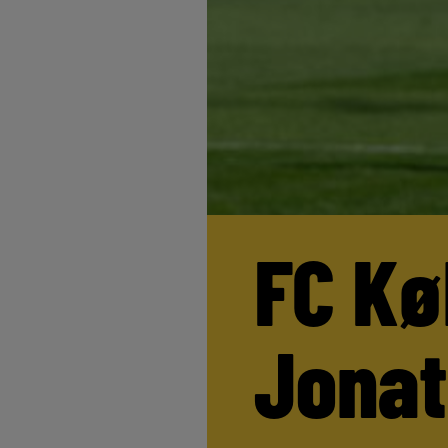
FC Kø
Jona