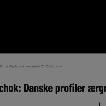
07:34 | Opdateret: november 20, 2022 07:43
chok: Danske profiler ærgr