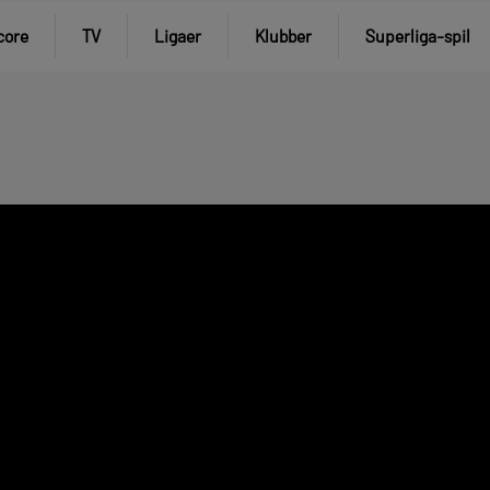
core
TV
Ligaer
Klubber
Superliga-spil