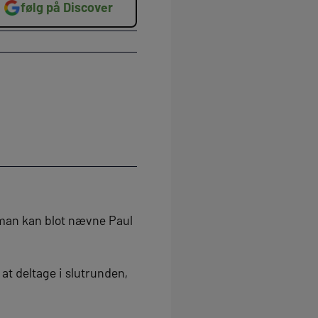
følg på Discover
 man kan blot nævne Paul
at deltage i slutrunden,