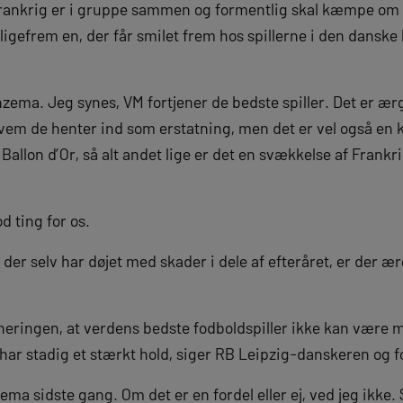
ankrig er i gruppe sammen og formentlig skal kæmpe om f
igefrem en, der får smilet frem hos spillerne i den danske
nzema. Jeg synes, VM fortjener de bedste spiller. Det er ær
hvem de henter ind som erstatning, men det er vel også en 
allon d’Or, så alt andet lige er det en svækkelse af Frankri
 ting for os.
der selv har døjet med skader i dele af efteråret, er der ær
urneringen, at verdens bedste fodboldspiller ikke kan være
ar stadig et stærkt hold, siger RB Leipzig-danskeren og f
a sidste gang. Om det er en fordel eller ej, ved jeg ikke. S