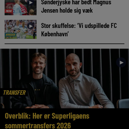
Sønderjyske har bedt Magnus
►
Jensen holde sig væk
MEDIE
Stor skuffelse: ‘Vi udspillede FC
►
København’
NYHEDER
►
TRANSFER
Overblik: Her er Superligaens
sommertransfers 2026