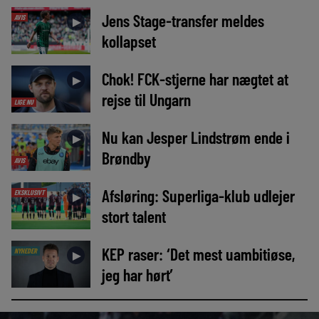
Jens Stage-transfer meldes
AVIS
►
kollapset
Chok! FCK-stjerne har nægtet at
►
rejse til Ungarn
LIGE NU
Nu kan Jesper Lindstrøm ende i
►
Brøndby
AVIS
Afsløring: Superliga-klub udlejer
EKSKLUSIVT
►
stort talent
KEP raser: ‘Det mest uambitiøse,
NYHEDER
►
jeg har hørt’