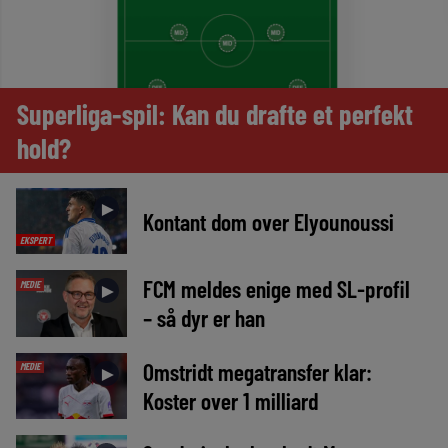
Superliga-spil: Kan du drafte et perfekt
hold?
►
Kontant dom over Elyounoussi
EKSPERT
FCM meldes enige med SL-profil
MEDIE
►
– så dyr er han
Omstridt megatransfer klar:
MEDIE
►
Koster over 1 milliard