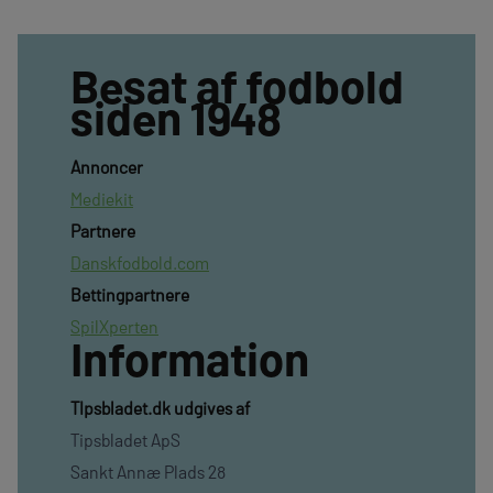
Besat af fodbold
siden 1948
Annoncer
Mediekit
Partnere
Danskfodbold.com
Bettingpartnere
SpilXperten
Information
TIpsbladet.dk udgives af
Tipsbladet ApS
Sankt Annæ Plads 28