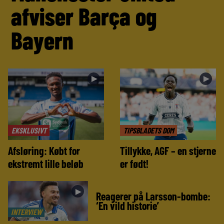
afviser Barça og
Bayern
►
►
EKSKLUSIVT
TIPSBLADETS DOM
Afsløring: Købt for
Tillykke, AGF – en stjerne
ekstremt lille beløb
er født!
►
Reagerer på Larsson-bombe:
‘En vild historie’
INTERVIEW