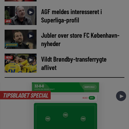
AGF meldes interesseret i
►
Superliga-profil
AVIS
Jubler over store FC København-
►
nyheder
INTERVIEW
Vildt Brøndby-transferrygte
MEDIE
►
aflivet
TIPSBLADET SPECIAL
►