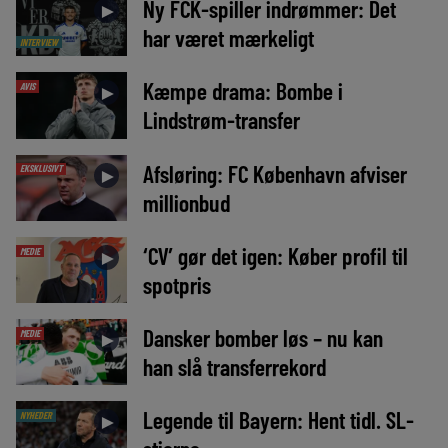
Ny FCK-spiller indrømmer: Det
►
har været mærkeligt
INTERVIEW
Kæmpe drama: Bombe i
AVIS
►
Lindstrøm-transfer
Afsløring: FC København afviser
EKSKLUSIVT
►
millionbud
‘CV’ gør det igen: Køber profil til
MEDIE
►
spotpris
Dansker bomber løs – nu kan
MEDIE
►
han slå transferrekord
Legende til Bayern: Hent tidl. SL-
NYHEDER
►