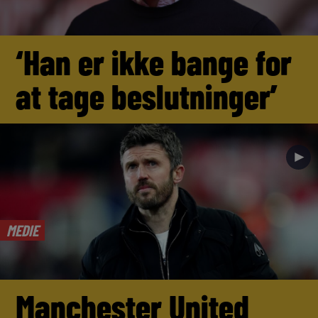
‘Han er ikke bange for
at tage beslutninger’
►
MEDIE
Manchester United