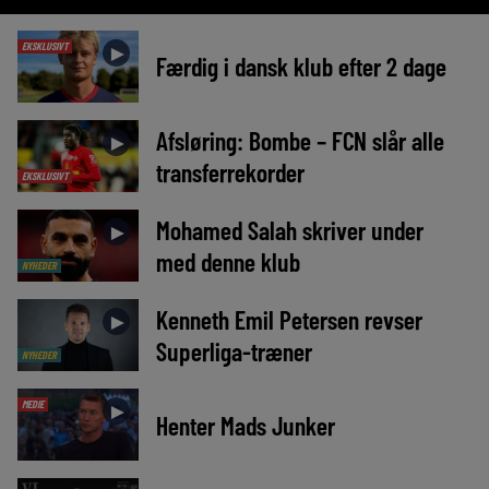
EKSKLUSIVT
►
Færdig i dansk klub efter 2 dage
Afsløring: Bombe – FCN slår alle
►
transferrekorder
EKSKLUSIVT
Mohamed Salah skriver under
►
med denne klub
NYHEDER
Kenneth Emil Petersen revser
►
Superliga-træner
NYHEDER
MEDIE
►
Henter Mads Junker