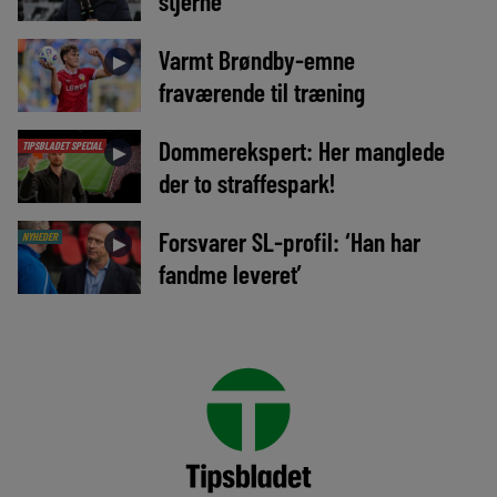
stjerne
Varmt Brøndby-emne
►
fraværende til træning
Dommerekspert: Her manglede
TIPSBLADET SPECIAL
►
der to straffespark!
Forsvarer SL-profil: ‘Han har
NYHEDER
►
fandme leveret’