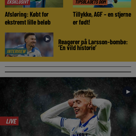
EKSKLUSIVT
TIPSBLADETS DOM
Afsløring: Købt for
Tillykke, AGF – en stjerne
ekstremt lille beløb
er født!
►
Reagerer på Larsson-bombe:
‘En vild historie’
INTERVIEW
►
LIVE