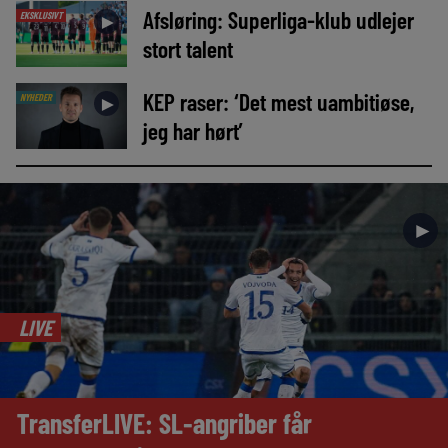
Afsløring: Superliga-klub udlejer
EKSKLUSIVT
►
stort talent
KEP raser: ‘Det mest uambitiøse,
NYHEDER
►
jeg har hørt’
►
LIVE
TransferLIVE: SL-angriber får