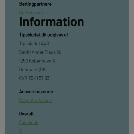
Bettingpartnere
SpilXperten
Information
TIpsbladet.dk udgives af
Tipsbladet ApS
Sankt Annæ Plads 28
1250 København K
Denmark (DK)
CVR 35 41 57 93
Ansvarshavende
Kenneth Jensen
Overalt
Facebook
X