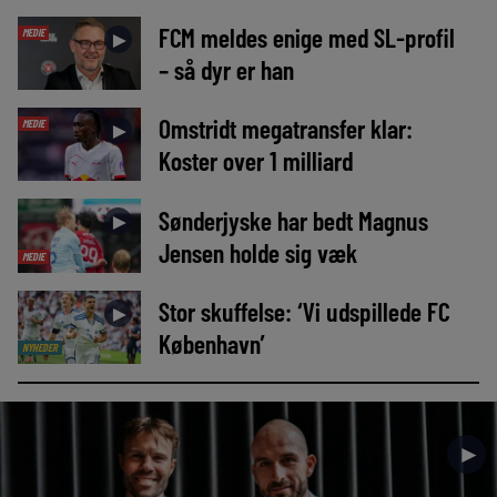
FCM meldes enige med SL-profil
MEDIE
►
– så dyr er han
Omstridt megatransfer klar:
MEDIE
►
Koster over 1 milliard
Sønderjyske har bedt Magnus
►
Jensen holde sig væk
MEDIE
Stor skuffelse: ‘Vi udspillede FC
►
København’
NYHEDER
►