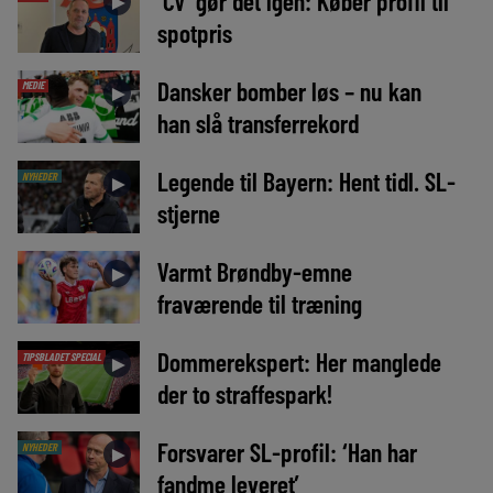
‘CV’ gør det igen: Køber profil til
►
spotpris
Dansker bomber løs – nu kan
MEDIE
►
han slå transferrekord
Legende til Bayern: Hent tidl. SL-
NYHEDER
►
stjerne
Varmt Brøndby-emne
►
fraværende til træning
Dommerekspert: Her manglede
TIPSBLADET SPECIAL
►
der to straffespark!
Forsvarer SL-profil: ‘Han har
NYHEDER
►
fandme leveret’