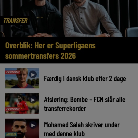
TRANSFER
Overblik: Her er Superligaens
sommertransfers 2026
EKSKLUSIVT
►
Færdig i dansk klub efter 2 dage
Afsløring: Bombe – FCN slår alle
►
transferrekorder
EKSKLUSIVT
Mohamed Salah skriver under
►
med denne klub
NYHEDER