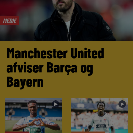
MEDIE
Manchester United
afviser Barça og
Bayern
►
►