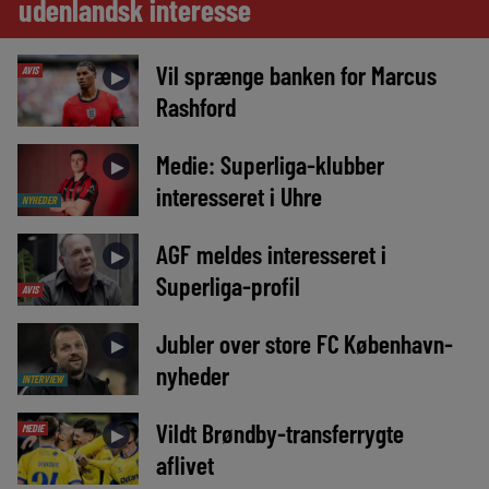
udenlandsk interesse
Vil sprænge banken for Marcus
AVIS
►
Rashford
Medie: Superliga-klubber
►
interesseret i Uhre
NYHEDER
AGF meldes interesseret i
►
Superliga-profil
AVIS
Jubler over store FC København-
►
nyheder
INTERVIEW
Vildt Brøndby-transferrygte
MEDIE
►
aflivet