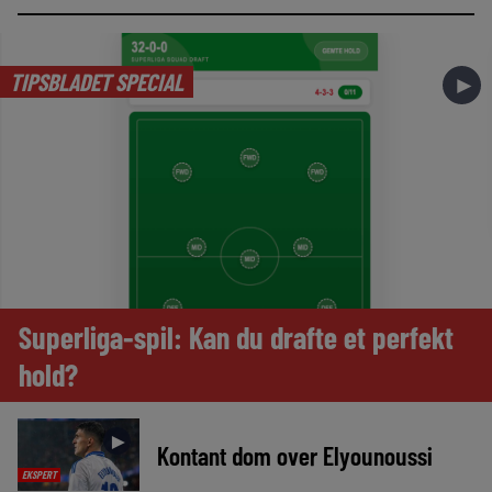
TIPSBLADET SPECIAL
►
Superliga-spil: Kan du drafte et perfekt
hold?
►
Kontant dom over Elyounoussi
EKSPERT