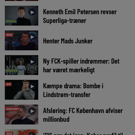
Kenneth Emil Petersen revser
►
Superliga-træner
NYHEDER
MEDIE
►
Henter Mads Junker
Ny FCK-spiller indrømmer: Det
►
har været mærkeligt
INTERVIEW
Kæmpe drama: Bombe i
AVIS
►
Lindstrøm-transfer
Afsløring: FC København afviser
EKSKLUSIVT
►
millionbud
MEDIE