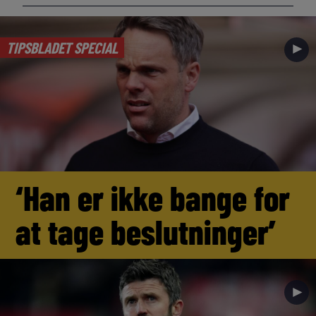
TIPSBLADET SPECIAL
►
‘Han er ikke bange for
at tage beslutninger’
►