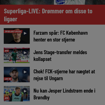
Superliga-LIVE: Drømmer om disse to
ligaer
Farzam spår: FC København
TIPSBLADET SPECIAL
►
henter en stor stjerne
Jens Stage-transfer meldes
AVIS
►
kollapset
Chok! FCK-stjerne har nægtet at
►
rejse til Ungarn
LIGE NU
Nu kan Jesper Lindstrøm ende i
►
Brøndby
AVIS