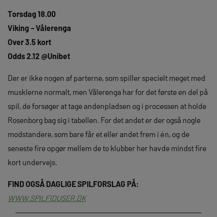
Torsdag 18.00
Viking – Vålerenga
Over 3.5 kort
Odds 2.12 @Unibet
Der er ikke nogen af parterne, som spiller specielt meget med
musklerne normalt, men Vålerenga har for det første en del på
spil, de forsøger at tage andenpladsen og i processen at holde
Rosenborg bag sig i tabellen. For det andet er der også nogle
modstandere, som bare får et eller andet frem i én, og de
seneste fire opgør mellem de to klubber her havde mindst fire
kort undervejs.
FIND OGSÅ DAGLIGE SPILFORSLAG PÅ:
WWW.SPILFIDUSER.DK