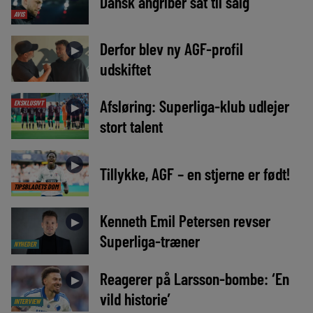
Dansk angriber sat til salg
AVIS
Derfor blev ny AGF-profil
►
udskiftet
Afsløring: Superliga-klub udlejer
EKSKLUSIVT
►
stort talent
►
Tillykke, AGF – en stjerne er født!
TIPSBLADETS DOM
Kenneth Emil Petersen revser
►
Superliga-træner
NYHEDER
Reagerer på Larsson-bombe: ‘En
►
vild historie’
INTERVIEW