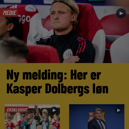
MEDIE
►
Ny melding: Her er
Kasper Dolbergs løn
EKSKLUSIVT
►
►