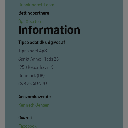
Danskfodbold.com
Bettingpartnere
SpilXperten
Information
TIpsbladet.dk udgives af
Tipsbladet ApS
Sankt Annæ Plads 28
1250 København K
Denmark (DK)
CVR 35 41 57 93
Ansvarshavende
Kenneth Jensen
Overalt
Facebook