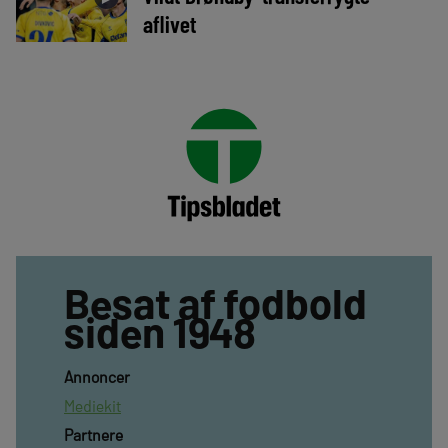
aflivet
Besat af fodbold
siden 1948
Annoncer
Mediekit
Partnere