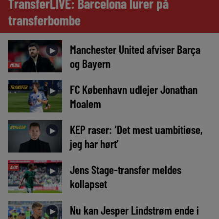
TransferLIVE: Barcelona lurer på
transferbombe
Manchester United afviser Barça
►
og Bayern
MEDIE
FC København udlejer Jonathan
TRANSFER
►
Moalem
KEP raser: ‘Det mest uambitiøse,
NYHEDER
►
jeg har hørt’
Jens Stage-transfer meldes
AVIS
►
kollapset
Nu kan Jesper Lindstrøm ende i
►