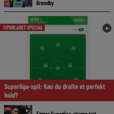
Brøndby
AVIS
TIPSBLADET SPECIAL
►
Superliga-spil: Kan du drafte et perfekt
hold?
MEDIE
►
Følger Superliga-stjerne tæt