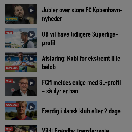
Jubler over store FC København-
►
nyheder
INTERVIEW
OB vil have tidligere Superliga-
MEDIE
►
profil
Afsløring: Købt for ekstremt lille
►
beløb
EKSKLUSIVT
FCM meldes enige med SL-profil
MEDIE
►
– så dyr er han
EKSKLUSIVT
►
Færdig i dansk klub efter 2 dage
Vildt Brøndby-transferrygte
MEDIE
►