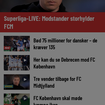
Superliga-LIVE: Modstander storhylder
FCM
Bød 75 millioner for dansker – de
►
kræver 135
MEDIE
Her kan du se Debrecen mod FC
►
København
Tre vender tilbage for FC
►
Midtjylland
NYHEDER
FC København skal møde
►
kæmpe ikon