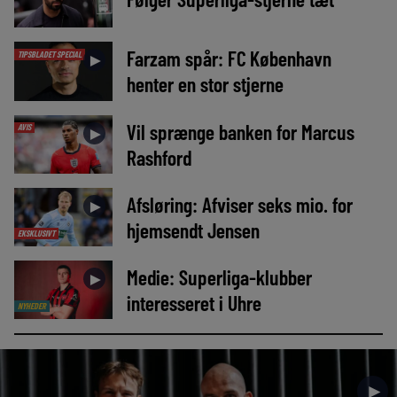
Farzam spår: FC København
TIPSBLADET SPECIAL
►
henter en stor stjerne
Vil sprænge banken for Marcus
AVIS
►
Rashford
Afsløring: Afviser seks mio. for
►
hjemsendt Jensen
EKSKLUSIVT
Medie: Superliga-klubber
►
interesseret i Uhre
NYHEDER
►