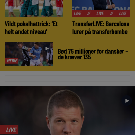
//
LIVE
//
LIVE
//
LIVE
//
LIVE
Vildt pokalhattrick: ‘Et
TransferLIVE: Barcelona
helt andet niveau’
lurer på transferbombe
►
Bød 75 millioner for dansker –
de kræver 135
MEDIE
►
LIVE