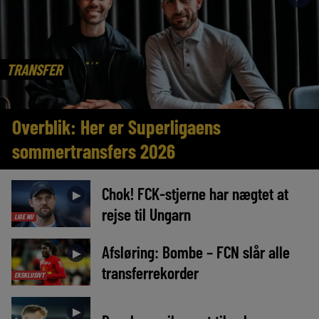
TRANSFER
Overblik: Her er Superligaens
sommertransfers 2026
Chok! FCK-stjerne har nægtet at
►
rejse til Ungarn
LIGE NU
Afsløring: Bombe – FCN slår alle
►
transferrekorder
EKSKLUSIVT
►