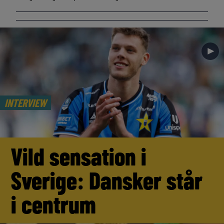
►
INTERVIEW
Vild sensation i
Sverige: Dansker står
i centrum