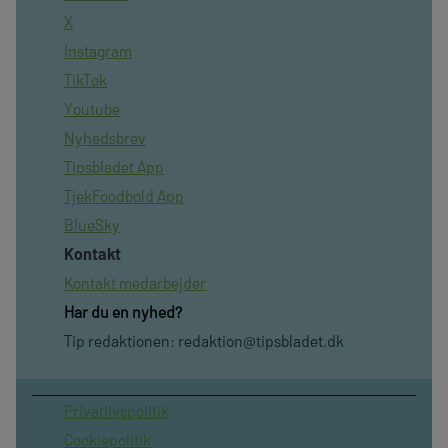
X
Instagram
TikTok
Youtube
Nyhedsbrev
Tipsbladet App
TjekFoodbold App
BlueSky
Kontakt
Kontakt medarbejder
Har du en nyhed?
Tip redaktionen:
redaktion@tipsbladet.dk
Privatilvspolitik
Cookiepolitik