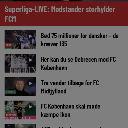
Superliga-LIVE: Modstander storhylder
FCM
Bød 75 millioner for dansker – de
►
kræver 135
MEDIE
Her kan du se Debrecen mod FC
►
København
Tre vender tilbage for FC
►
Midtjylland
NYHEDER
FC København skal møde
►
kæmpe ikon
TOPNYHED