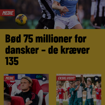
MEDIE
Bød 75 millioner for
dansker – de kræver
135
MEDIE
EKSKLUSIVT
►
►