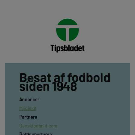
Besat af fodbold
siden 1948
Annoncer
Mediekit
Partnere
Danskfodbold.com
Bettingpartnere