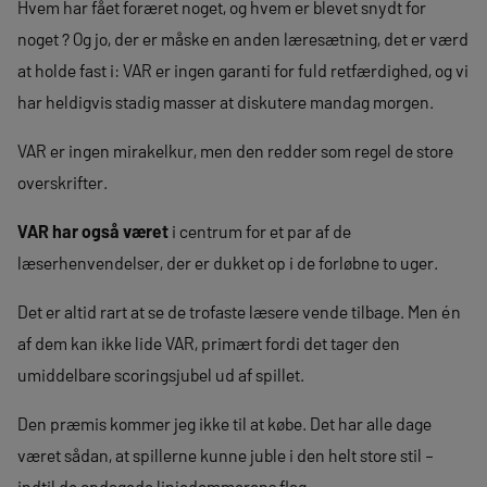
Hvem har fået foræret noget, og hvem er blevet snydt for
noget ? Og jo, der er måske en anden læresætning, det er værd
at holde fast i: VAR er ingen garanti for fuld retfærdighed, og vi
har heldigvis stadig masser at diskutere mandag morgen.
VAR er ingen mirakelkur, men den redder som regel de store
overskrifter.
VAR har også været
i centrum for et par af de
læserhenvendelser, der er dukket op i de forløbne to uger.
Det er altid rart at se de trofaste læsere vende tilbage. Men én
af dem kan ikke lide VAR, primært fordi det tager den
umiddelbare scoringsjubel ud af spillet.
Den præmis kommer jeg ikke til at købe. Det har alle dage
været sådan, at spillerne kunne juble i den helt store stil –
indtil de opdagede linjedommerens flag.