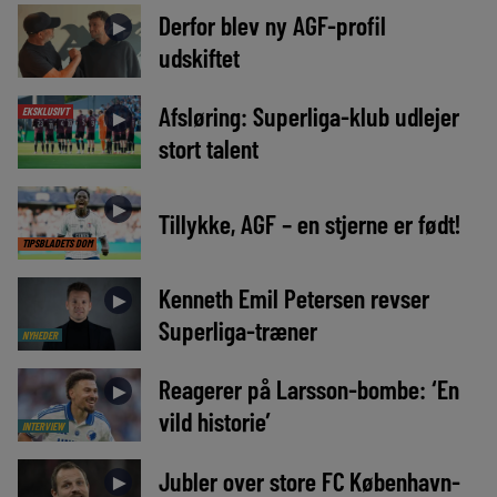
Derfor blev ny AGF-profil
►
udskiftet
Afsløring: Superliga-klub udlejer
EKSKLUSIVT
►
stort talent
►
Tillykke, AGF – en stjerne er født!
TIPSBLADETS DOM
Kenneth Emil Petersen revser
►
Superliga-træner
NYHEDER
Reagerer på Larsson-bombe: ‘En
►
vild historie’
INTERVIEW
Jubler over store FC København-
►