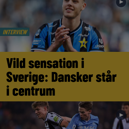
►
INTERVIEW
Vild sensation i
Sverige: Dansker står
i centrum
►