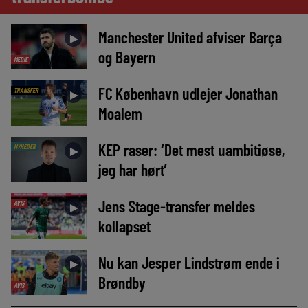
Manchester United afviser Barça
►
og Bayern
MEDIE
FC København udlejer Jonathan
TRANSFER
►
Moalem
KEP raser: ‘Det mest uambitiøse,
NYHEDER
►
jeg har hørt’
Jens Stage-transfer meldes
AVIS
►
kollapset
Nu kan Jesper Lindstrøm ende i
►
Brøndby
AVIS