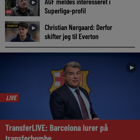
AGF meldes interesseret i
►
Superliga-profil
AVIS
Christian Nørgaard: Derfor
TRANSFER
►
skifter jeg til Everton
►
LIVE
TransferLIVE: Barcelona lurer på
transferbombe