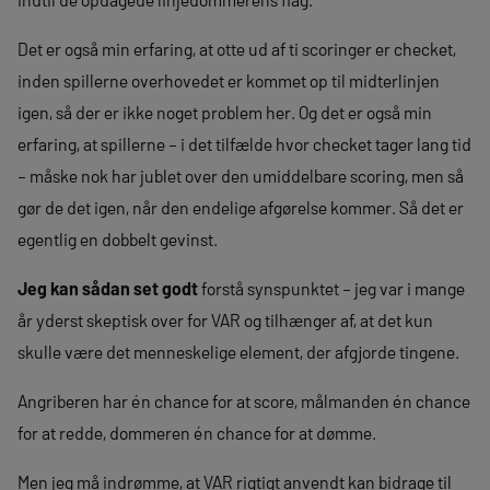
Det er også min erfaring, at otte ud af ti scoringer er checket,
inden spillerne overhovedet er kommet op til midterlinjen
igen, så der er ikke noget problem her. Og det er også min
erfaring, at spillerne – i det tilfælde hvor checket tager lang tid
– måske nok har jublet over den umiddelbare scoring, men så
gør de det igen, når den endelige afgørelse kommer. Så det er
egentlig en dobbelt gevinst.
Jeg kan sådan set godt
forstå synspunktet – jeg var i mange
år yderst skeptisk over for VAR og tilhænger af, at det kun
skulle være det menneskelige element, der afgjorde tingene.
Angriberen har én chance for at score, målmanden én chance
for at redde, dommeren én chance for at dømme.
Men jeg må indrømme, at VAR rigtigt anvendt kan bidrage til