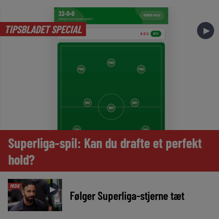
TIPSBLADET SPECIAL
►
Superliga-spil: Kan du drafte et perfekt
hold?
MEDIE
►
Følger Superliga-stjerne tæt