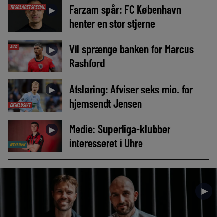
Farzam spår: FC København
TIPSBLADET SPECIAL
►
henter en stor stjerne
Vil sprænge banken for Marcus
AVIS
►
Rashford
Afsløring: Afviser seks mio. for
►
hjemsendt Jensen
EKSKLUSIVT
Medie: Superliga-klubber
►
interesseret i Uhre
NYHEDER
►