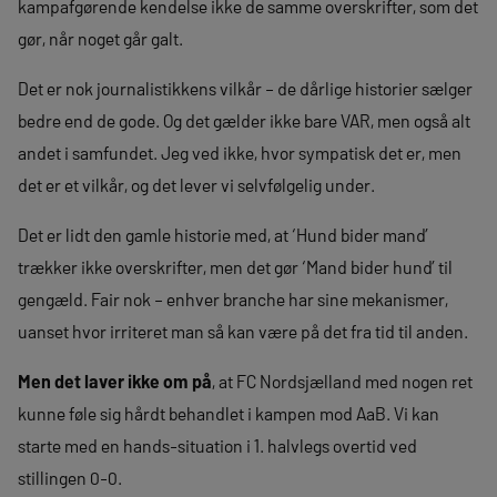
kampafgørende kendelse ikke de samme overskrifter, som det
gør, når noget går galt.
Det er nok journalistikkens vilkår – de dårlige historier sælger
bedre end de gode. Og det gælder ikke bare VAR, men også alt
andet i samfundet. Jeg ved ikke, hvor sympatisk det er, men
det er et vilkår, og det lever vi selvfølgelig under.
Det er lidt den gamle historie med, at ‘Hund bider mand’
trækker ikke overskrifter, men det gør ‘Mand bider hund’ til
gengæld. Fair nok – enhver branche har sine mekanismer,
uanset hvor irriteret man så kan være på det fra tid til anden.
Men det laver ikke om på
, at FC Nordsjælland med nogen ret
kunne føle sig hårdt behandlet i kampen mod AaB. Vi kan
starte med en hands-situation i 1. halvlegs overtid ved
stillingen 0-0.