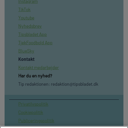
Instagram
TikTok
Youtube
Nyhedsbrev
Tipsbladet App
TjekFoodbold App
BlueSky
Kontakt
Kontakt medarbejder
Har du en nyhed?
Tip redaktionen:
redaktion@tipsbladet.dk
Privatilvspolitik
Cookiepolitik
Publiceringspolitik