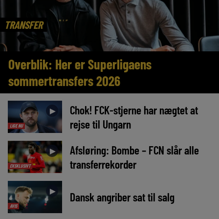
TRANSFER
Overblik: Her er Superligaens
sommertransfers 2026
Chok! FCK-stjerne har nægtet at
►
rejse til Ungarn
LIGE NU
Afsløring: Bombe – FCN slår alle
►
transferrekorder
EKSKLUSIVT
►
Dansk angriber sat til salg
AVIS