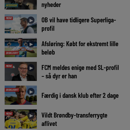
nyheder
INTERVIEW
OB vil have tidligere Superliga-
MEDIE
►
profil
Afsløring: Købt for ekstremt lille
►
beløb
EKSKLUSIVT
FCM meldes enige med SL-profil
MEDIE
►
– så dyr er han
EKSKLUSIVT
►
Færdig i dansk klub efter 2 dage
Vildt Brøndby-transferrygte
MEDIE
►
aflivet