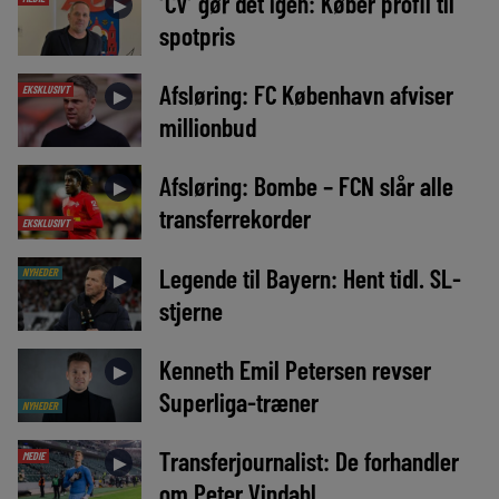
‘CV’ gør det igen: Køber profil til
►
spotpris
Afsløring: FC København afviser
EKSKLUSIVT
►
millionbud
Afsløring: Bombe – FCN slår alle
►
transferrekorder
EKSKLUSIVT
Legende til Bayern: Hent tidl. SL-
NYHEDER
►
stjerne
Kenneth Emil Petersen revser
►
Superliga-træner
NYHEDER
Transferjournalist: De forhandler
MEDIE
►
om Peter Vindahl