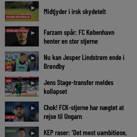
►
Midtjyder i irsk skydetelt
DAGENS SPILFORSLAG
Farzam spår: FC København
TIPSBLADET SPECIAL
►
henter en stor stjerne
Nu kan Jesper Lindstrøm ende i
►
Brøndby
AVIS
Jens Stage-transfer meldes
AVIS
►
kollapset
Chok! FCK-stjerne har nægtet at
►
rejse til Ungarn
LIGE NU
KEP raser: ‘Det mest uambitiøse,
NYHEDER
►