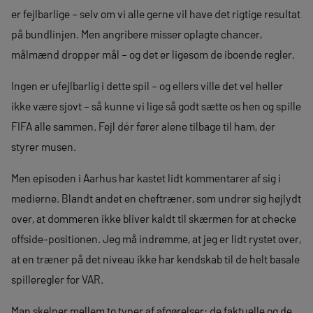
er fejlbarlige – selv om vi alle gerne vil have det rigtige resultat
på bundlinjen. Men angribere misser oplagte chancer,
målmænd dropper mål – og det er ligesom de iboende regler.
Ingen er ufejlbarlig i dette spil – og ellers ville det vel heller
ikke være sjovt – så kunne vi lige så godt sætte os hen og spille
FIFA alle sammen. Fejl dér fører alene tilbage til ham, der
styrer musen.
Men episoden i Aarhus har kastet lidt kommentarer af sig i
medierne. Blandt andet en cheftræner, som undrer sig højlydt
over, at dommeren ikke bliver kaldt til skærmen for at checke
offside-positionen. Jeg må indrømme, at jeg er lidt rystet over,
at en træner på det niveau ikke har kendskab til de helt basale
spilleregler for VAR.
Man skelner mellem to typer af afgørelser: de faktuelle og de