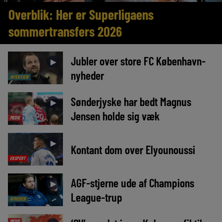
Overblik: Her er Superligaens
sommertransfers 2026
Jubler over store FC København-
►
nyheder
INTERVIEW
Sønderjyske har bedt Magnus
►
Jensen holde sig væk
MEDIE
►
Kontant dom over Elyounoussi
EKSPERT
AGF-stjerne ude af Champions
►
League-trup
NYHEDER
MEDIE