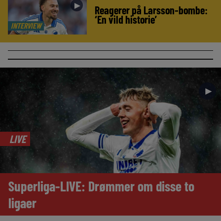
►
Reagerer på Larsson-bombe:
‘En vild historie’
INTERVIEW
►
LIVE
Superliga-LIVE: Drømmer om disse to
ligaer