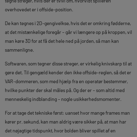
tegne streger, hvis der er tvivl om, hvorvidt spilleren
overhovedet er i offside-position.
De kan tegnes i 2D-gengivelkse, hvis det er omkring fødderne,
at det mistænkelige foregår – går vi længere op på kroppen, vil
man køre 3D for at få det hele ned på jorden, så man kan
sammenligne.
Softwaren, som tegner disse streger, er virkelig knivskarp til at
gøre det. Til gengæld kender den ikke offside-reglen, så det er
VAR-dommeren, som med hjælp fra en operatør bestemmer,
hvilke punkter der skal måles på. Og der er – som altid med
menneskelig indblanding – nogle usikkerhedsmomenter.
For at tage det tekniske først: uanset hvor mange frames man
kører pr. sekund, kan man aldrig være sikker på, at man har
det nøjagtige tidspunkt, hvor bolden bliver spillet af en