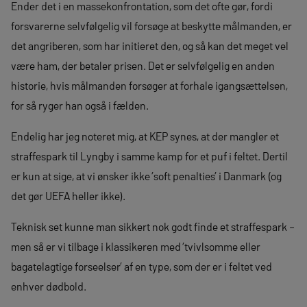
Ender det i en massekonfrontation, som det ofte gør, fordi
forsvarerne selvfølgelig vil forsøge at beskytte målmanden, er
det angriberen, som har initieret den, og så kan det meget vel
være ham, der betaler prisen. Det er selvfølgelig en anden
historie, hvis målmanden forsøger at forhale igangsættelsen,
for så ryger han også i fælden.
Endelig har jeg noteret mig, at KEP synes, at der mangler et
straffespark til Lyngby i samme kamp for et puf i feltet. Dertil
er kun at sige, at vi ønsker ikke ’soft penalties’ i Danmark (og
det gør UEFA heller ikke).
Teknisk set kunne man sikkert nok godt finde et straffespark –
men så er vi tilbage i klassikeren med ’tvivlsomme eller
bagatelagtige forseelser’ af en type, som der er i feltet ved
enhver dødbold.