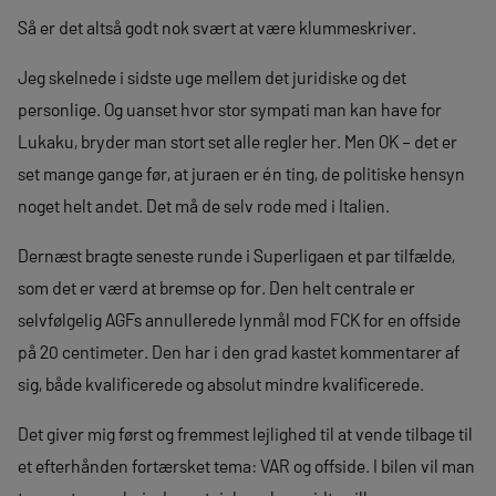
Så er det altså godt nok svært at være klummeskriver.
Jeg skelnede i sidste uge mellem det juridiske og det
personlige. Og uanset hvor stor sympati man kan have for
Lukaku, bryder man stort set alle regler her. Men OK – det er
set mange gange før, at juraen er én ting, de politiske hensyn
noget helt andet. Det må de selv rode med i Italien.
Dernæst bragte seneste runde i Superligaen et par tilfælde,
som det er værd at bremse op for. Den helt centrale er
selvfølgelig AGFs annullerede lynmål mod FCK for en offside
på 20 centimeter. Den har i den grad kastet kommentarer af
sig, både kvalificerede og absolut mindre kvalificerede.
Det giver mig først og fremmest lejlighed til at vende tilbage til
et efterhånden fortærsket tema: VAR og offside. I bilen vil man