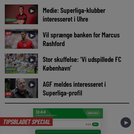
Medie: Superliga-klubber
►
interesseret i Uhre
NYHEDER
Vil sprænge banken for Marcus
AVIS
►
Rashford
Stor skuffelse: ‘Vi udspillede FC
►
København’
NYHEDER
AGF meldes interesseret i
►
Superliga-profil
AVIS
TIPSBLADET SPECIAL
►