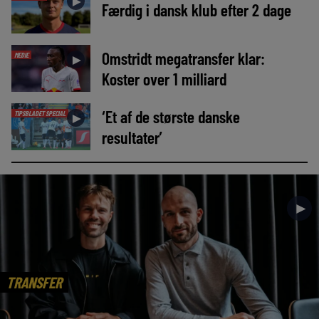
►
Færdig i dansk klub efter 2 dage
Omstridt megatransfer klar:
MEDIE
►
Koster over 1 milliard
‘Et af de største danske
TIPSBLADET SPECIAL
►
resultater’
►
TRANSFER