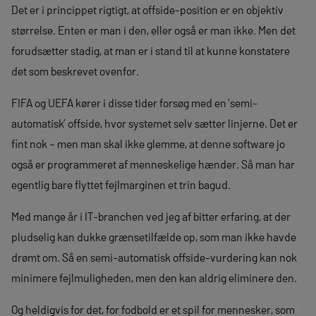
Det er i princippet rigtigt, at offside-position er en objektiv
størrelse. Enten er man i den, eller også er man ikke. Men det
forudsætter stadig, at man er i stand til at kunne konstatere
det som beskrevet ovenfor.
FIFA og UEFA kører i disse tider forsøg med en ’semi-
automatisk’ offside, hvor systemet selv sætter linjerne. Det er
fint nok – men man skal ikke glemme, at denne software jo
også er programmeret af menneskelige hænder. Så man har
egentlig bare flyttet fejlmarginen et trin bagud.
Med mange år i IT-branchen ved jeg af bitter erfaring, at der
pludselig kan dukke grænsetilfælde op, som man ikke havde
drømt om. Så en semi-automatisk offside-vurdering kan nok
minimere fejlmuligheden, men den kan aldrig eliminere den.
Og heldigvis for det, for fodbold er et spil for mennesker, som