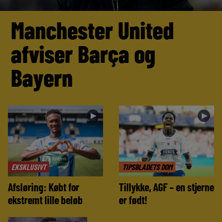
Manchester United
afviser Barça og
Bayern
►
►
EKSKLUSIVT
TIPSBLADETS DOM
Afsløring: Købt for
Tillykke, AGF – en stjerne
ekstremt lille beløb
er født!