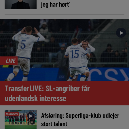
jeg har hørt’
►
LIVE
TransferLIVE: SL-angriber får
udenlandsk interesse
Afsløring: Superliga-klub udlejer
EKSKLUSIVT
►
stort talent