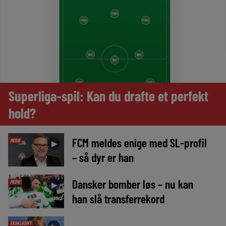
Superliga-spil: Kan du drafte et perfekt
hold?
FCM meldes enige med SL-profil
MEDIE
►
– så dyr er han
Dansker bomber løs – nu kan
MEDIE
►
han slå transferrekord
EKSKLUSIVT