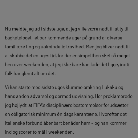
Nu meldte jeg ud i sidste uge, at jeg ville være nødt til at ty til
bagkataloget i et par kommende uger på grund af diverse
familiære ting og ualmindelig travlhed. Men jeg bliver nødt til
at skubbe det en uges tid, for der er simpelthen sket så meget
hen over weekenden, at jeg ikke bare kan lade det ligge, indtil
folk har glemt alt om det.
Vi kan starte med sidste uges klumme omkring Lukaku og
hans anden advarsel og dermed udvisning. Her proklamerede
jeg højlydt, at FIFA's disciplinære bestemmelser forudsætter
en obligatorisk minimum én dags karantæne. Hvorefter det
italienske forbund åbenbart benåder ham – og han kommer
ind og scorer to mål i weekenden.