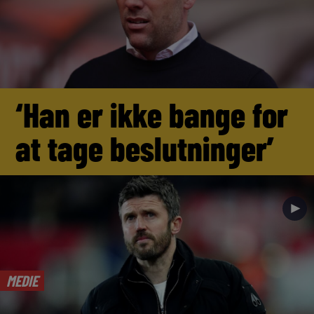
‘Han er ikke bange for
at tage beslutninger’
►
MEDIE