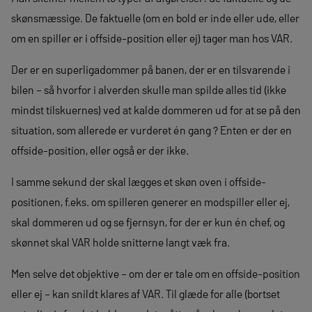
skønsmæssige. De faktuelle (om en bold er inde eller ude, eller
om en spiller er i offside-position eller ej) tager man hos VAR.
Der er en superligadommer på banen, der er en tilsvarende i
bilen – så hvorfor i alverden skulle man spilde alles tid (ikke
mindst tilskuernes) ved at kalde dommeren ud for at se på den
situation, som allerede er vurderet én gang ? Enten er der en
offside-position, eller også er der ikke.
I samme sekund der skal lægges et skøn oven i offside-
positionen, f.eks. om spilleren generer en modspiller eller ej,
skal dommeren ud og se fjernsyn, for der er kun én chef, og
skønnet skal VAR holde snitterne langt væk fra.
Men selve det objektive – om der er tale om en offside-position
eller ej – kan snildt klares af VAR. Til glæde for alle (bortset