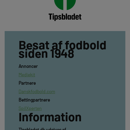
Besat af fodbold
siden 1948
Annoncer
Mediekit
Partnere
Danskfodbold.com
Bettingpartnere
SpilXperten
Information
TIpsbladet.dk udgives af