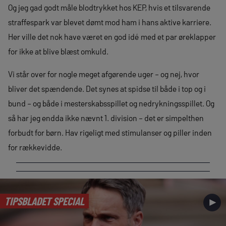
Og jeg gad godt måle blodtrykket hos KEP, hvis et tilsvarende
straffespark var blevet dømt mod ham i hans aktive karriere.
Her ville det nok have været en god idé med et par øreklapper
for ikke at blive blæst omkuld.
Vi står over for nogle meget afgørende uger – og nej, hvor
bliver det spændende. Det synes at spidse til både i top og i
bund – og både i mesterskabsspillet og nedrykningsspillet. Og
så har jeg endda ikke nævnt 1. division – det er simpelthen
forbudt for børn. Hav rigeligt med stimulanser og piller inden
for rækkevidde.
TIPSBLADET SPECIAL
►