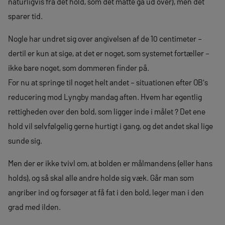
naturligvis fra det hold, som det måtte gå ud over), men det
sparer tid.
Nogle har undret sig over angivelsen af de 10 centimeter –
dertil er kun at sige, at det er noget, som systemet fortæller –
ikke bare noget, som dommeren finder på.
For nu at springe til noget helt andet – situationen efter OB's
reducering mod Lyngby mandag aften. Hvem har egentlig
rettigheden over den bold, som ligger inde i målet ? Det ene
hold vil selvfølgelig gerne hurtigt i gang, og det andet skal lige
sunde sig.
Men der er ikke tvivl om, at bolden er målmandens (eller hans
holds), og så skal alle andre holde sig væk. Går man som
angriber ind og forsøger at få fat i den bold, leger man i den
grad med ilden.