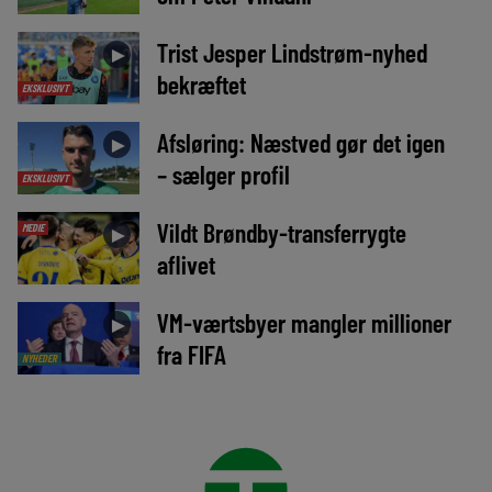
Trist Jesper Lindstrøm-nyhed
►
bekræftet
EKSKLUSIVT
Afsløring: Næstved gør det igen
►
– sælger profil
EKSKLUSIVT
Vildt Brøndby-transferrygte
MEDIE
►
aflivet
VM-værtsbyer mangler millioner
►
fra FIFA
NYHEDER