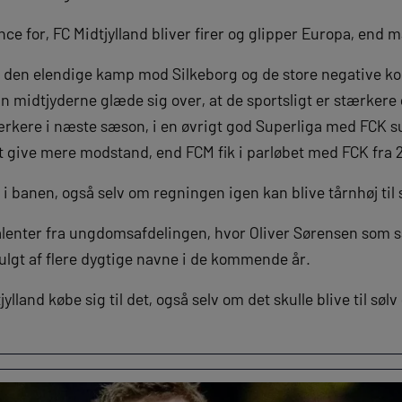
nce for, FC Midtjylland bliver firer og glipper Europa, end
er den elendige kamp mod Silkeborg og de store negative 
 midtjyderne glæde sig over, at de sportsligt er stærkere 
tærkere i næste sæson, i en øvrigt god Superliga med FCK s
t give mere modstand, end FCM fik i parløbet med FCK fra 2
p i banen, også selv om regningen igen kan blive tårnhøj ti
lenter fra ungdomsafdelingen, hvor Oliver Sørensen som s
 fulgt af flere dygtige navne i de kommende år.
ylland købe sig til det, også selv om det skulle blive til sølv