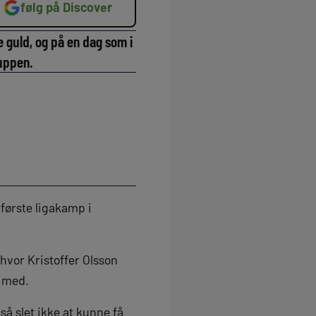
følg på Discover
e guld, og på en dag som i
ruppen.
 første ligakamp i
hvor Kristoffer Olsson
e med.
så slet ikke at kunne få