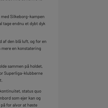
yden med Silkeborg-kampen
al tage endnu et dybt dyk
af den blå luft, og for en
så mere en konstatering
holde sammen på holdet,
hvor Superliga-klubberne
t.
kontinuitet, status quo
ombord som ejer kan og
på for alvor at høste