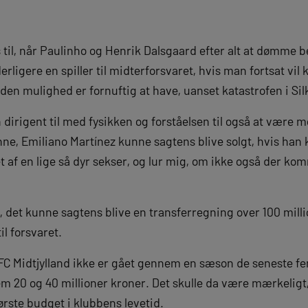
til, når Paulinho og Henrik Dalsgaard efter alt at dømme b
igere en spiller til midterforsvaret, hvis man fortsat vil 
 den mulighed er fornuftig at have, uanset katastrofen i Sil
dirigent til med fysikken og forståelsen til også at være me
nne, Emiliano Martínez kunne sagtens blive solgt, hvis ha
 af en lige så dyr sekser, og lur mig, om ikke også der ko
rt, det kunne sagtens blive en transferregning over 100 mill
il forsvaret.
t FC Midtjylland ikke er gået gennem en sæson de seneste f
llem 20 og 40 millioner kroner. Det skulle da være mærkelig
ørste budget i klubbens levetid.