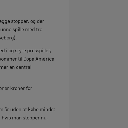
egge stopper, og der
kunne spille med tre
keborg).
d i og styre presspillet,
n kommer til Copa América
mmer en central
ioner kroner for
em år uden at købe mindst
t, hvis man stopper nu,