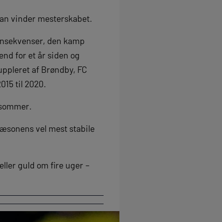
 man vinder mesterskabet.
konsekvenser, den kamp
end for et år siden og
uppleret af Brøndby, FC
015 til 2020.
l sommer.
æsonens vel mest stabile
 eller guld om fire uger –