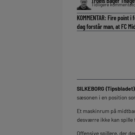
Troels Bager Thøge
Tidligere kommentator
KOMMENTAR: Fire point i fe
dag forstår man, at FC M
SILKEBORG (Tipsbladet
sæsonen i en position s
Et maskinrum på midtbanen
desværre ikke kan spille
Offensive spillere, der de