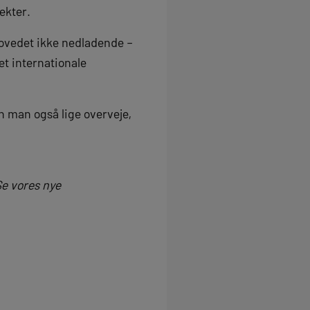
ekter.
hovedet ikke nedladende –
et internationale
n man også lige overveje,
 Se vores nye