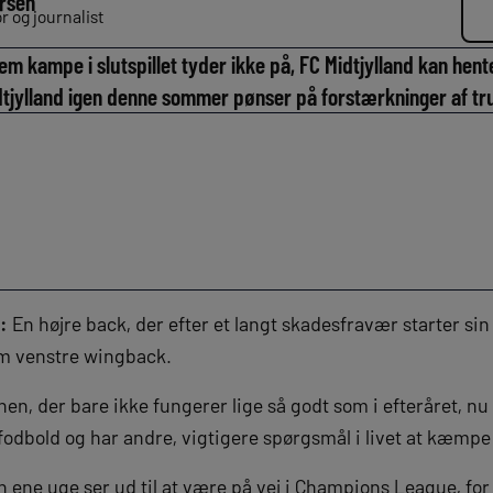
rsen
 og journalist
m kampe i slutspillet tyder ikke på, FC Midtjylland kan hent
idtjylland igen denne sommer pønser på forstærkninger af t
):
En højre back, der efter et langt skadesfravær starter sin
om venstre wingback.
, der bare ikke fungerer lige så godt som i efteråret, nu 
 fodbold og har andre, vigtigere spørgsmål i livet at kæmp
n ene uge ser ud til at være på vej i Champions League, for 