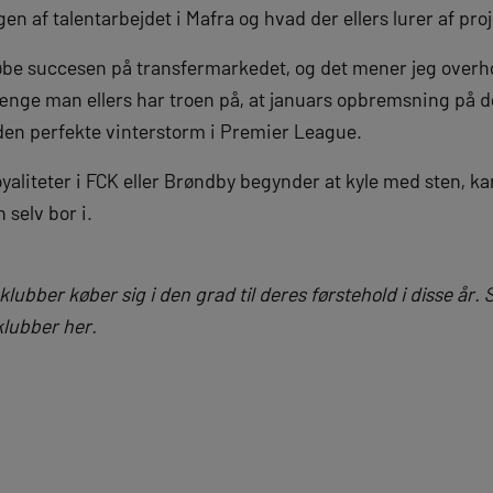
en af talentarbejdet i Mafra og hvad der ellers lurer af proj
 købe succesen på transfermarkedet, og det mener jeg over
længe man ellers har troen på, at januars opbremsning på d
en perfekte vinterstorm i Premier League.
aliteter i FCK eller Brøndby begynder at kyle med sten, ka
 selv bor i.
klubber køber sig i den grad til deres førstehold i disse år.
lubber her.