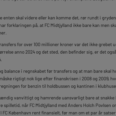
lere enten skal videre eller kan komme det, rør rundt i gr
 har forklaringen på, at FC Midtjylland ikke bare kan men sk
mer.
sfers for over 100 millioner kroner var det ikke grebet ud 
tørrelse anno 2024 og det sted, den befinder sig, er det og
å.
og balance i regnskabet før transfers og at man bare skal 
 måske rigtigt nok lige efter finanskrisen i 2008 og 2009, 
e regningen for benzin til holdbussen og kantinen i klubhuse
stændig vanvittigt og hamrende uansvarligt bare at snakke 
e spilletid, når FC Midtjylland med Anders Holch Povlsen 
il FC København rent finansielt, før man om et par år satser 