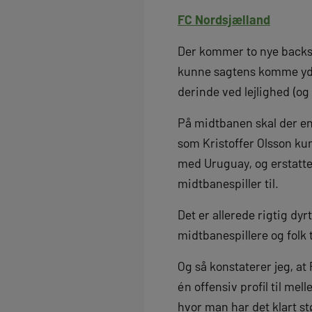
FC Nordsjælland
Der kommer to nye backs 
kunne sagtens komme yderl
derinde ved lejlighed (og
På midtbanen skal der en 
som Kristoffer Olsson ku
med Uruguay, og erstattet
midtbanespiller til.
Det er allerede rigtig dy
midtbanespillere og folk t
Og så konstaterer jeg, a
én offensiv profil til me
hvor man har det klart st