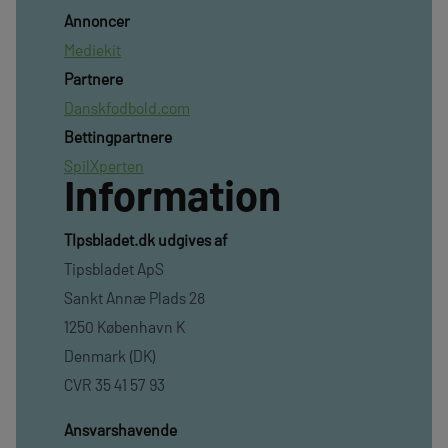
Annoncer
Mediekit
Partnere
Danskfodbold.com
Bettingpartnere
SpilXperten
Information
TIpsbladet.dk udgives af
Tipsbladet ApS
Sankt Annæ Plads 28
1250 København K
Denmark (DK)
CVR 35 41 57 93
Ansvarshavende