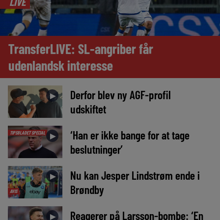
LIVE
TransferLIVE: SL-angriber får
udenlandsk interesse
Derfor blev ny AGF-profil
►
udskiftet
‘Han er ikke bange for at tage
TIPSBLADET SPECIAL
►
beslutninger’
Nu kan Jesper Lindstrøm ende i
►
Brøndby
AVIS
Reagerer på Larsson-bombe: ‘En
►