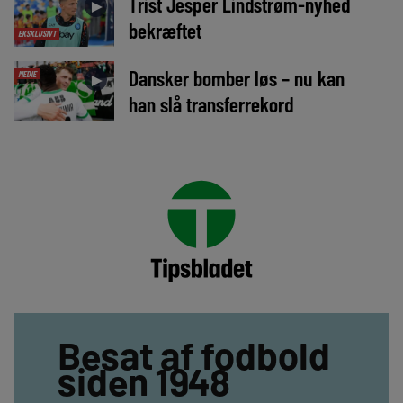
Trist Jesper Lindstrøm-nyhed
►
bekræftet
EKSKLUSIVT
Dansker bomber løs – nu kan
MEDIE
►
han slå transferrekord
Besat af fodbold
siden 1948