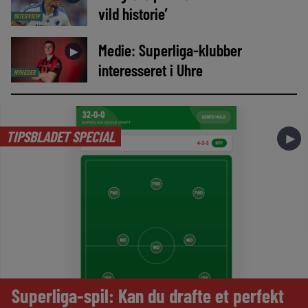
vild historie’
INTERVIEW
Medie: Superliga-klubber
►
interesseret i Uhre
NYHEDER
TIPSBLADET SPECIAL
►
Superliga-spil: Kan du drafte et perfekt