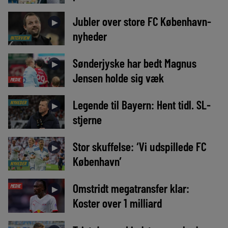
Jubler over store FC København-
►
nyheder
INTERVIEW
Sønderjyske har bedt Magnus
►
Jensen holde sig væk
MEDIE
Legende til Bayern: Hent tidl. SL-
NYHEDER
►
stjerne
Stor skuffelse: ‘Vi udspillede FC
►
København’
NYHEDER
Omstridt megatransfer klar:
MEDIE
►
Koster over 1 milliard