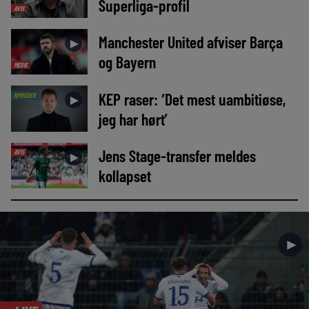
Superliga-profil
AVIS
Manchester United afviser Barça
►
og Bayern
MEDIE
KEP raser: ‘Det mest uambitiøse,
NYHEDER
►
jeg har hørt’
Jens Stage-transfer meldes
AVIS
►
kollapset
►