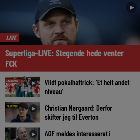
►
LIVE
Superliga-LIVE: Stegende hede venter
FCK
Vildt pokalhattrick: ‘Et helt andet
EKSKLUSIVT
►
niveau’
Christian Nørgaard: Derfor
TRANSFER
►
skifter jeg til Everton
AGF meldes interesseret i
►