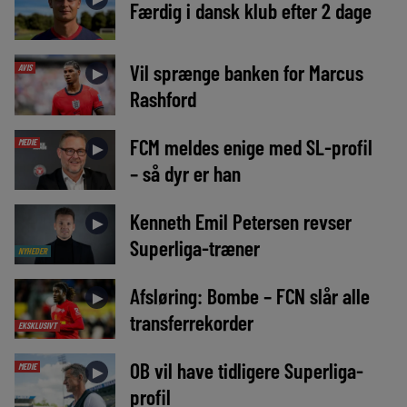
Færdig i dansk klub efter 2 dage
Vil sprænge banken for Marcus
AVIS
►
Rashford
FCM meldes enige med SL-profil
MEDIE
►
– så dyr er han
Kenneth Emil Petersen revser
►
Superliga-træner
NYHEDER
Afsløring: Bombe – FCN slår alle
►
transferrekorder
EKSKLUSIVT
OB vil have tidligere Superliga-
MEDIE
►
profil