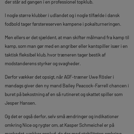
der står ad gangen i en professionel topklub.
I nogle større klubber i udlandet og i nogle tilfælde i dansk
fodbold tager førstereserven kampene i pokalturneringen.
Men ellers er det sjældent, at man skifter målmand fra kamp til
kamp, som man gør med en angriber eller kantspiller især i en
taktisk fleksibel klub, hvor træneren tager bestik af
modstanderens styrker og svagheder.
Derfor vækker det opsigt, når AGF-træner Uwe Rösler i
mandags giver den ny mand Bailey Peacock-Farrell chancen i
buret på bekostning af en så rutineret og skattet spiller som
Jesper Hansen.
Og det er også derfor, selv små ændringer og indikationer
omkring Nice og rygter om, at Kasper Schmeichel er på
markedet, vækker genlyd, da der med stabiliteten omkring