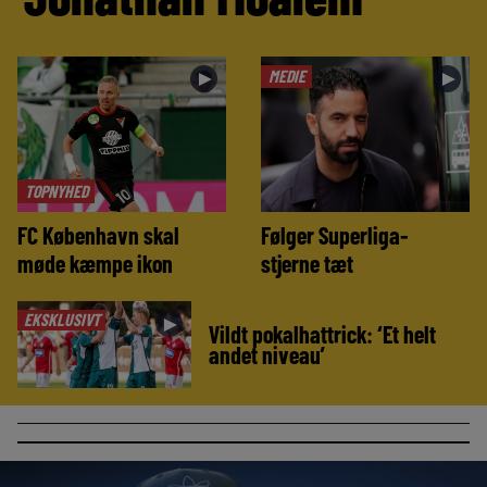
MEDIE
►
►
TOPNYHED
FC København skal
Følger Superliga-
møde kæmpe ikon
stjerne tæt
EKSKLUSIVT
►
Vildt pokalhattrick: ‘Et helt
andet niveau’