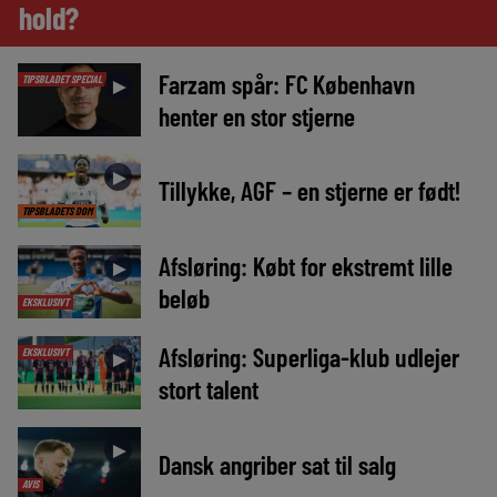
hold?
Farzam spår: FC København
TIPSBLADET SPECIAL
►
henter en stor stjerne
►
Tillykke, AGF – en stjerne er født!
TIPSBLADETS DOM
Afsløring: Købt for ekstremt lille
►
beløb
EKSKLUSIVT
Afsløring: Superliga-klub udlejer
EKSKLUSIVT
►
stort talent
►
Dansk angriber sat til salg
AVIS