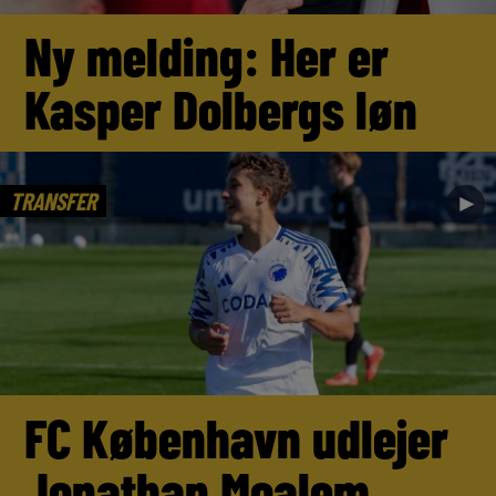
Ny melding: Her er
Kasper Dolbergs løn
TRANSFER
►
FC København udlejer
Jonathan Moalem