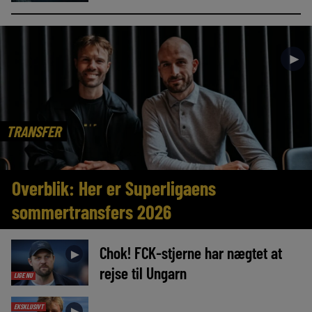
►
TRANSFER
Overblik: Her er Superligaens
sommertransfers 2026
Chok! FCK-stjerne har nægtet at
►
rejse til Ungarn
LIGE NU
EKSKLUSIVT
►