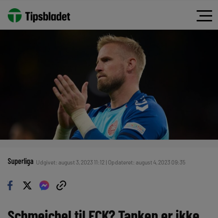
Superliga
Udgivet: august 3, 2023 11:12 | Opdateret: august 4, 2023 09:35
Schmeichel til FCK? Tanken er ikke