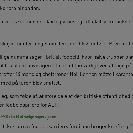
kke røre hinanden.
en er lukket med den korte passus og lidt ekstra omtanke f
slinjer minder meget om dem, der blev indført i Premier Le
llige dumme sager i britisk fodbold, hvor halve trupper bl
oldt fast i at have ageret fuldt ud forsvarligt ved at tage 
vorefter 13 mand og cheftræner Neil Lennon måtte i karan
t med på turen blev smittet.
g, som følge af, at store dele af den britiske offentlighe
r fodboldspillere for ALT.
PSG klar til at sælge superstjerne
fokus på sin fodboldkarriere, fordi han bruger kræfter på