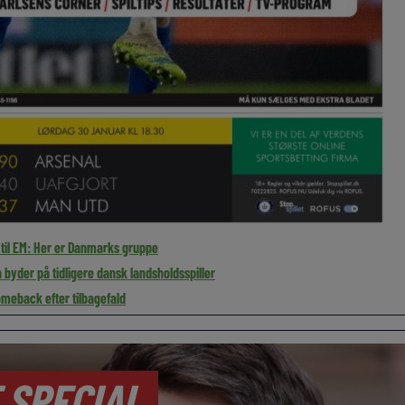
 til EM: Her er Danmarks gruppe
byder på tidligere dansk landsholdsspiller
meback efter tilbagefald
 SPECIAL