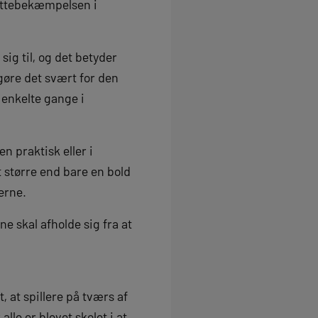
mittebekæmpelsen i
ig til, og det betyder
gøre det svært for den
t enkelte gange i
n praktisk eller i
større end bare en bold
erne.
ne skal afholde sig fra at
, at spillere på tværs af
le er blevet skolet i at