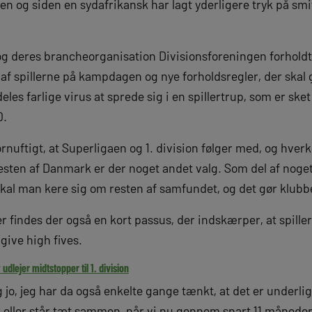
en og siden en sydafrikansk har lagt yderligere tryk på s
g deres brancheorganisation Divisionsforeningen forholdt s
 af spillerne på kampdagen og nye forholdsregler, der skal 
eles farlige virus at sprede sig i en spillertrup, som er ske
0.
rnuftigt, at Superligaen og 1. division følger med, og hverke
en af Danmark er der noget andet valg. Som del af noget 
kal man kere sig om resten af samfundet, og det gør klubb
r findes der også en kort passus, der indskærper, at spiller
ive high fives.
udlejer midtstopper til 1. division
jo, jeg har da også enkelte gange tænkt, at det er underligt
eller står tæt sammen, når vi nu gennem snart 11 måneder al