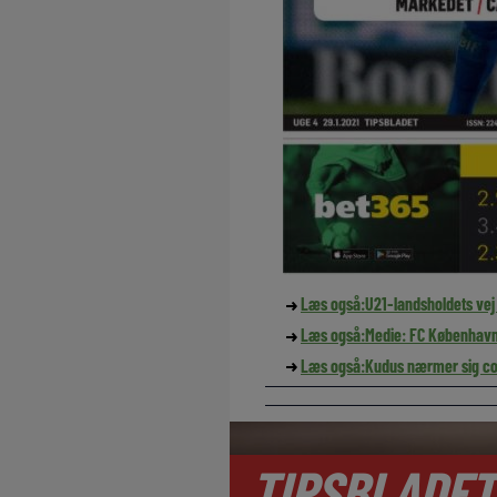
Læs også:
U21-landsholdets vej
Læs også:
Medie: FC København 
Læs også:
Kudus nærmer sig co
TIPSBLADET