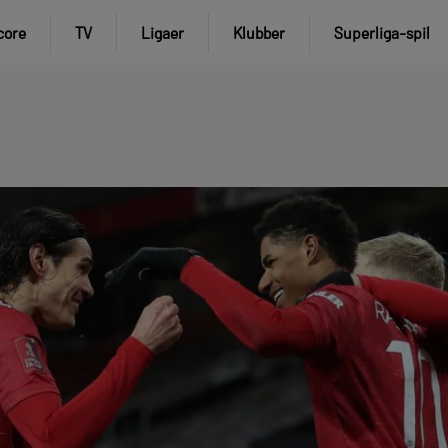
core
TV
Ligaer
Klubber
Superliga-spil