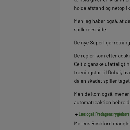
holde afstand og netop i
Men jeg håber også, at d
spillernes side.
De nye Superliga-retning
De regler kom efter adski
Celtic ganske ufatteligt h
træningstur til Dubai, h
da en skadet spiller tage
Men de kom også, mener je
automatreaktion bebrejde
Læs også:
Fredagens rygtebørs: 
Marcus Rashford mangler 