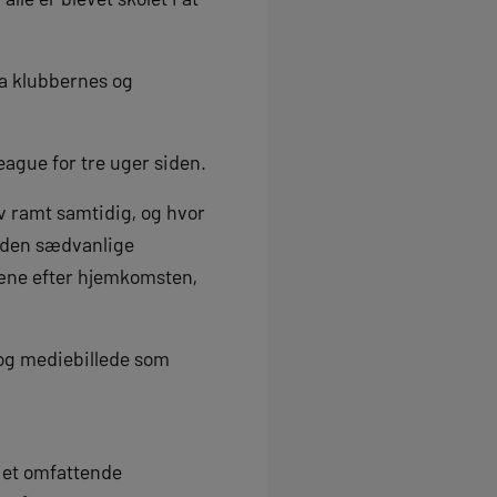
ra klubbernes og
ague for tre uger siden.
ev ramt samtidig, og hvor
på den sædvanlige
tæne efter hjemkomsten,
d og mediebillede som
 et omfattende