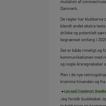
mutation af coronaviruss
Danmark.
De regler har klubberne o
blandt andet ekstra tests
drilske og potentielt særd
begrænset omfang i 202
Det er både rimeligt og fo
kommunikationen med rest
og nogle årsregnskaber s
Men i de nye retningslinje
kramme hinanden og fra g
Læs også:
Transfernyt: Brøndby 
Jeg forstår budskabet, og 
to hold giver en krammer 