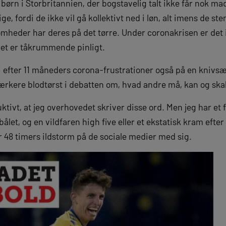
 børn i Storbritannien, der bogstavelig talt ikke får nok ma
e, fordi de ikke vil gå kollektivt ned i løn, alt imens de st
mheder har deres på det tørre. Under coronakrisen er det i
eriet er tåkrummende pinligt.
 efter 11 måneders corona-frustrationer også på en kni
ærkere blodtørst i debatten om, hvad andre må, kan og skal
tivt, at jeg overhovedet skriver disse ord. Men jeg har et f
 bålet, og en vildfaren high five eller et ekstatisk kram efter
r 48 timers ildstorm på de sociale medier med sig.