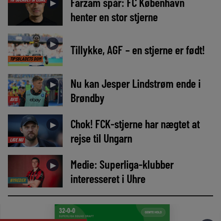
Farzam spår: FC København
►
henter en stor stjerne
►
Tillykke, AGF – en stjerne er født!
TIPSBLADETS DOM
Nu kan Jesper Lindstrøm ende i
►
Brøndby
AVIS
Chok! FCK-stjerne har nægtet at
►
rejse til Ungarn
LIGE NU
Medie: Superliga-klubber
►
interesseret i Uhre
NYHEDER