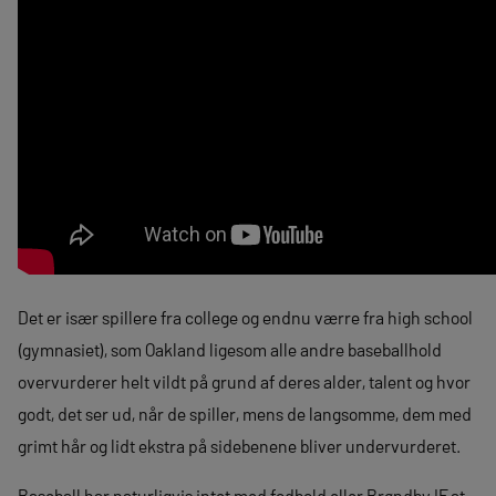
Det er især spillere fra college og endnu værre fra high school
(gymnasiet), som Oakland ligesom alle andre baseballhold
overvurderer helt vildt på grund af deres alder, talent og hvor
godt, det ser ud, når de spiller, mens de langsomme, dem med
grimt hår og lidt ekstra på sidebenene bliver undervurderet.
Baseball har naturligvis intet med fodbold eller Brøndby IF at