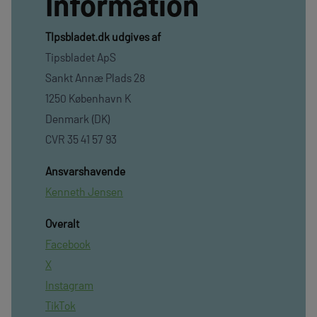
Information
TIpsbladet.dk udgives af
Tipsbladet ApS
Sankt Annæ Plads 28
1250 København K
Denmark (DK)
CVR 35 41 57 93
Ansvarshavende
Kenneth Jensen
Overalt
Facebook
X
Instagram
TikTok