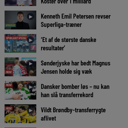
Koster over 1 milliard
Kenneth Emil Petersen revser
►
Superliga-træner
NYHEDER
‘Et af de største danske
TIPSBLADET SPECIAL
►
resultater’
Sønderjyske har bedt Magnus
►
Jensen holde sig væk
MEDIE
Dansker bomber løs – nu kan
MEDIE
►
han slå transferrekord
Vildt Brøndby-transferrygte
MEDIE
►
aflivet