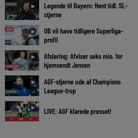
Legende til Bayern: Hent tidl. SL-
NYHEDER
►
stjerne
OB vil have tidligere Superliga-
MEDIE
►
profil
Afsløring: Afviser seks mio. for
►
hjemsendt Jensen
EKSKLUSIVT
AGF-stjerne ude af Champions
►
League-trup
NYHEDER
►
LIVE: AGF klarede presset!
LIVE
//
LIVE
//
LIVE
//
LIVE
//
LIVE
//
LIVE
//
LIVE
//
L