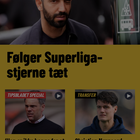
Følger Superliga-
stjerne tæt
TIPSBLADET SPECIAL
TRANSFER
►
►