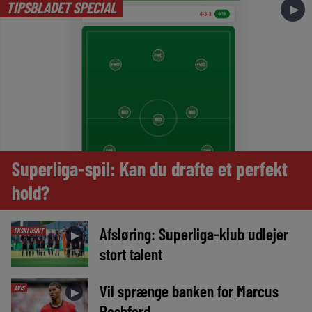
TIPSBLADET SPECIAL
►
Superliga-spil: Kan du drafte et perfekt
hold?
Afsløring: Superliga-klub udlejer
EKSKLUSIVT
►
stort talent
Vil sprænge banken for Marcus
AVIS
►
Rashford