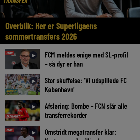
TRANSFER
Overblik: Her er Superligaens
sommertransfers 2026
FCM meldes enige med SL-profil
MEDIE
►
– så dyr er han
Stor skuffelse: ‘Vi udspillede FC
►
København’
NYHEDER
Afsløring: Bombe – FCN slår alle
►
transferrekorder
EKSKLUSIVT
Omstridt megatransfer klar:
MEDIE
►