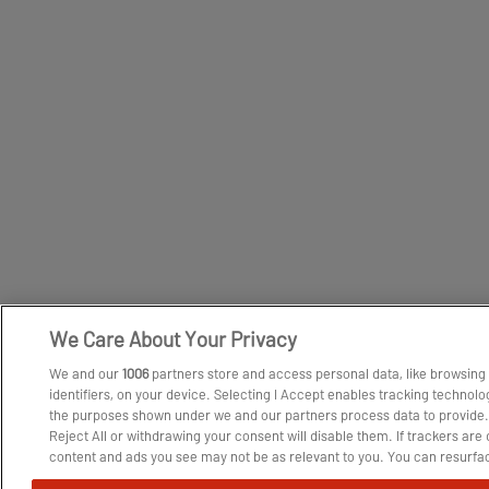
We Care About Your Privacy
We and our
1006
partners store and access personal data, like browsing
identifiers, on your device. Selecting I Accept enables tracking technolo
the purposes shown under we and our partners process data to provide.
Reject All or withdrawing your consent will disable them. If trackers are
content and ads you see may not be as relevant to you. You can resurfa
change your choices or withdraw consent at any time by clicking the M