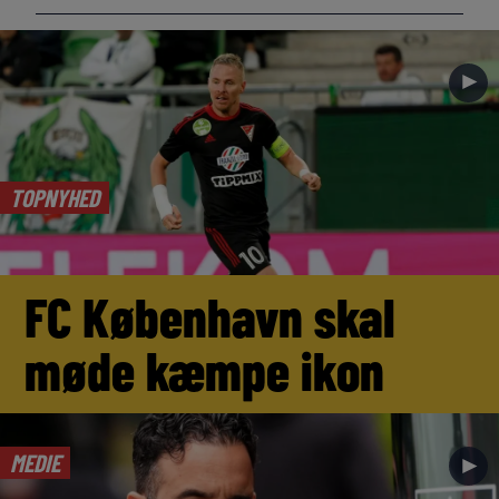
►
TOPNYHED
FC København skal
møde kæmpe ikon
MEDIE
►