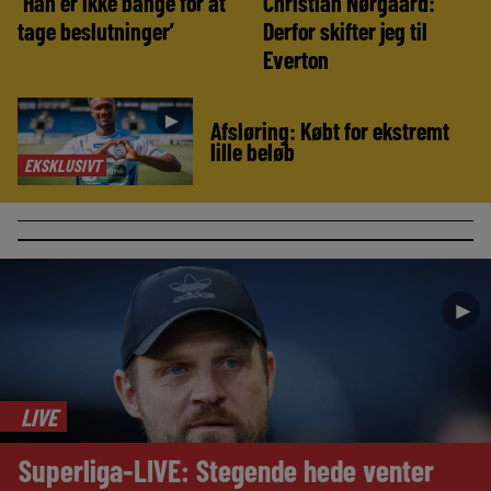
‘Han er ikke bange for at
Christian Nørgaard:
tage beslutninger’
Derfor skifter jeg til
Everton
►
Afsløring: Købt for ekstremt
lille beløb
EKSKLUSIVT
►
LIVE
Superliga-LIVE: Stegende hede venter