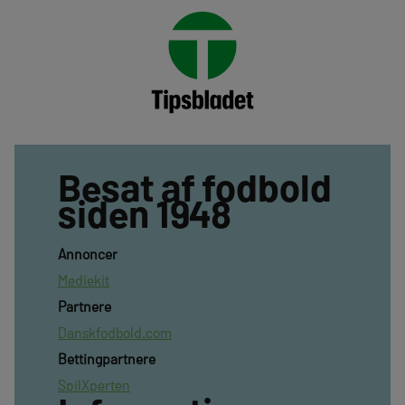
Besat af fodbold
siden 1948
Annoncer
Mediekit
Partnere
Danskfodbold.com
Bettingpartnere
SpilXperten