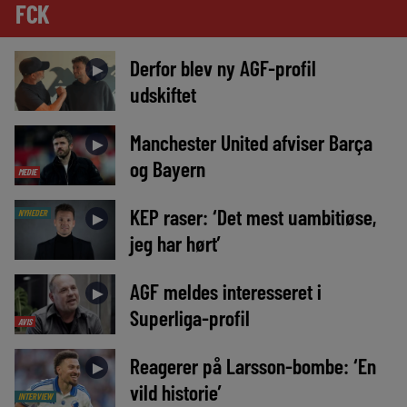
FCK
Derfor blev ny AGF-profil
►
udskiftet
Manchester United afviser Barça
►
og Bayern
MEDIE
KEP raser: ‘Det mest uambitiøse,
NYHEDER
►
jeg har hørt’
AGF meldes interesseret i
►
Superliga-profil
AVIS
Reagerer på Larsson-bombe: ‘En
►
vild historie’
INTERVIEW