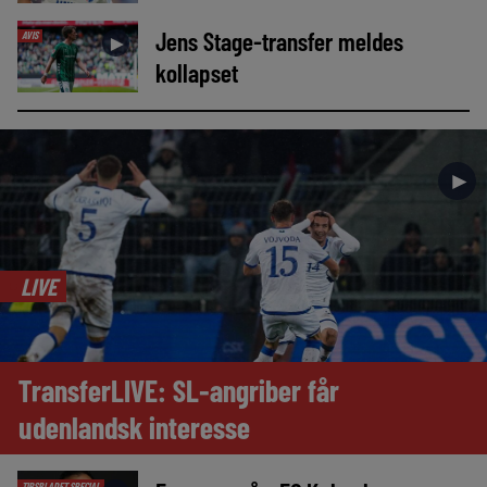
Jens Stage-transfer meldes
AVIS
►
kollapset
►
LIVE
TransferLIVE: SL-angriber får
udenlandsk interesse
TIPSBLADET SPECIAL